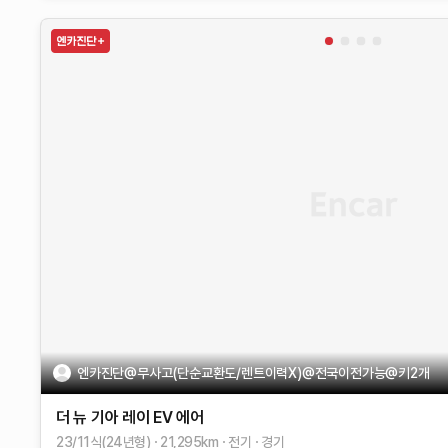
엔카진단@무사고(단순교환도/렌트이력X)@전국이전가능@키2개
더 뉴 기아 레이 EV
에어
23/11식(24년형)
21,295
km
전기
경기