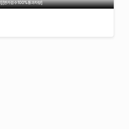
고][엔카검수100%통과차량]