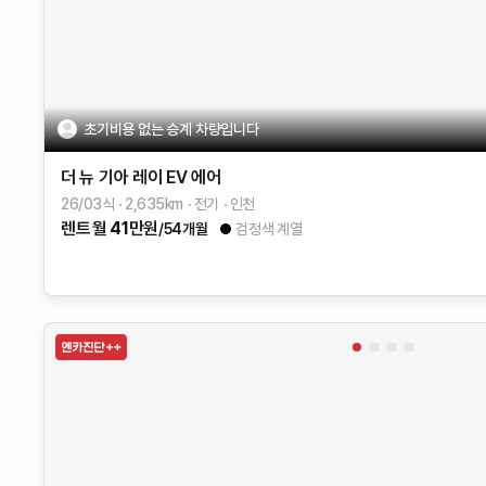
초기비용 없는 승계 차량입니다
더 뉴 기아 레이 EV
에어
26/03식
2,635
km
전기
인천
렌트
월
41
만원
/54개월
검정색 계열