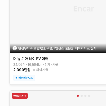
완전무사고(보험0원), 무칠, 1인신조, 풀옵션, 베이지시트, 신차
더 뉴 기아 레이 EV
에어
24/06식
16,564
km
전기
서울
2,390
만원
회색 계열