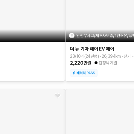
완전무사고/제조사보증/1인소유/풍
더 뉴 기아 레이 EV
에어
23/10식(24년형)
26,394
km
전기
2,220
만원
검정색 계열