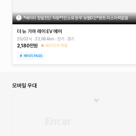
*배터리 정밀진단 차량*1인소유 완무 보험0건*렌트 리스이력없음
더 뉴 기아 레이 EV
에어
25/02식
33,984
km
전기
경기
2,180
만원
베이지색 계열
모바일 우대