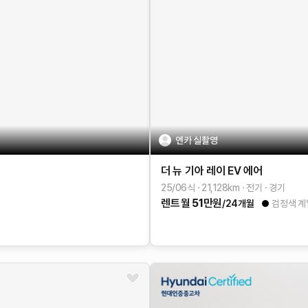
엔카 실촬영
더 뉴 기아 레이 EV
에어
25/06식
21,128
km
전기
경기
렌트
월
51
만원
/24개월
검정색 계