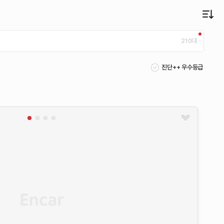
210
대
진단++ 우수등급