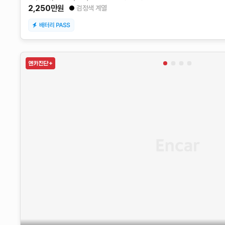
2,250
만원
검정색 계열