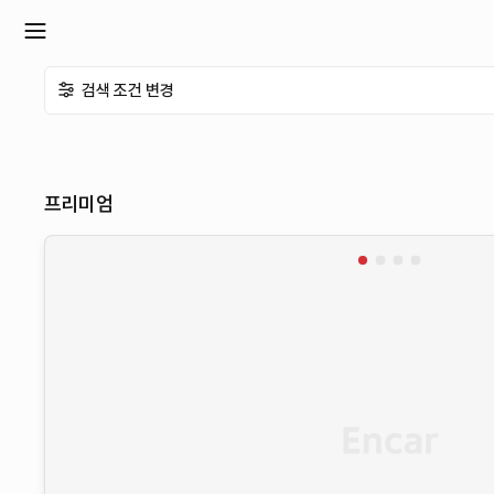
확
검색 조건 변경
장
메
프리미엄
뉴
열
기