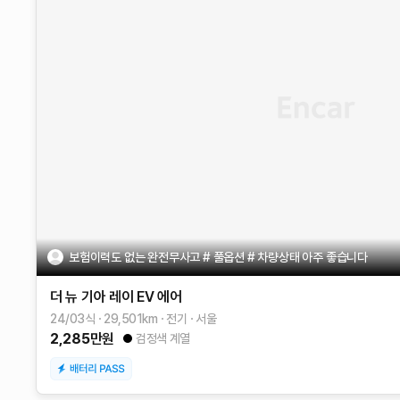
보험이력도 없는 완전무사고 # 풀옵션 # 차량상태 아주 좋습니다
더 뉴 기아 레이 EV
에어
24/03식
29,501
km
전기
서울
2,285
만원
검정색 계열