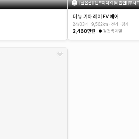
[풀옵션][렌트이력X][비흡연][무사
더 뉴 기아 레이 EV
에어
24/03식
9,562
km
전기
경기
2,460
만원
검정색 계열