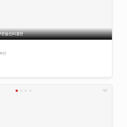
부한옵션/비흡연
부산