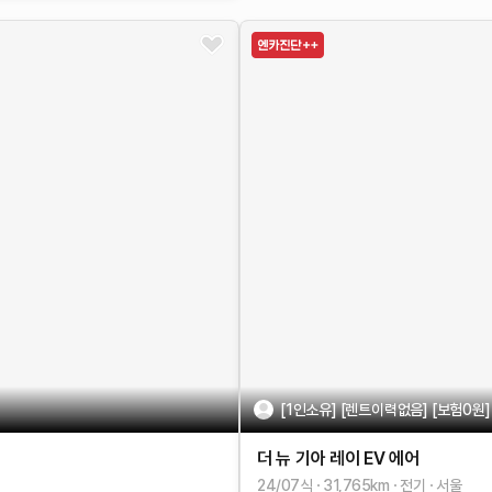
[1인소유] [렌트이력없음] [보험0원
더 뉴 기아 레이 EV
에어
24/07식
31,765
km
전기
서울