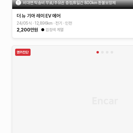
비대면 탁송비 무료/주유권 증정/8일간 800km 환불보장제
더 뉴 기아 레이 EV
에어
24/05식
12,896
km
전기
인천
2,200
만원
검정색 계열