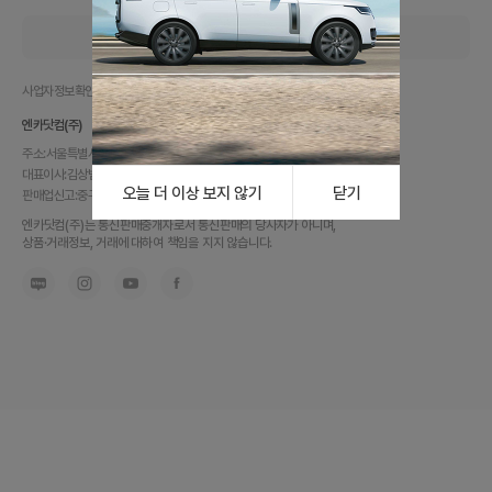
로그인
엔카지점
클린엔카
PC버전
사업자정보확인
개인정보처리방침
이용약관
금융소비자보호
엔카닷컴(주)
주소:
서울특별시 중구 통일로2길 16, 18~19층(순화동)
대표이사:
김상범
|
사업자번호:
104-86-54476
오늘 더 이상 보지 않기
닫기
판매업신고:
중구-0393호
|
고객센터:
1599-5455
내
엔카닷컴(주)는 통신판매중개자로서 통신판매의 당사자가 아니며,
차
상품·거래정보, 거래에 대하여 책임을 지지 않습니다.
를
최
고
가
에
팔
고,
믿
고
사
는
가
장
좋