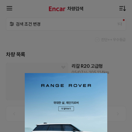
차량검색
확
검색 조건 변경
1
대
장
진단++ 우수등급
메
차량 목록
뉴
리갈
R20
고급형
05/07식
105,114
km
가솔린
대전
열
220
만원
기
1