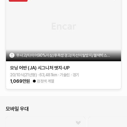
무사고/타이어90%이상/후측방경고/차선이탈방지/블랙박스/비흡연
모닝 어반 (JA)
시그니처
엣지-UP
20/10식(21년형)
63,481
km
가솔린
경기
1,069
만원
검정색 계열
모바일 우대