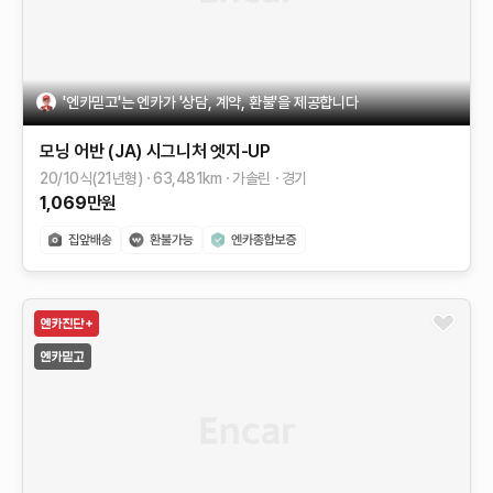
'엔카믿고'는 엔카가 '상담, 계약, 환불'을 제공합니다
모닝 어반 (JA)
시그니처
엣지-UP
20/10식(21년형)
63,481
km
가솔린
경기
1,069
만원