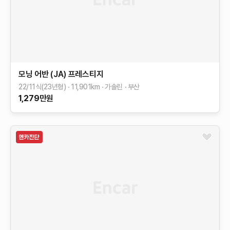
모닝 어반 (JA)
프레스티지
22/11식(23년형)
11,901
km
가솔린
부산
1,279
만원