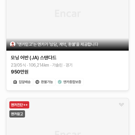
'엔카믿고'는 엔카가 '상담, 계약, 환불'을 제공합니다
모닝 어반 (JA)
스탠다드
23/05식
106,214
km
가솔린
경기
950
만원