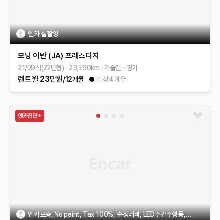
엔카 실촬영
모닝 어반 (JA)
프레스티지
21/09식(22년형)
23,590
km
가솔린
경기
렌트
월
23
만원
/12개월
검정색 계열
엔카보증, No paint, Tax 100%, 순정네비, LED주간주행등, 블박