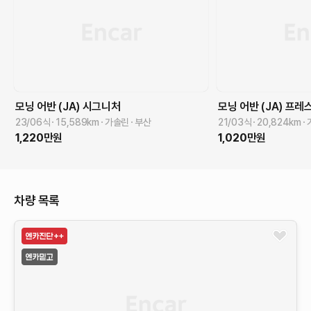
모닝 어반 (JA)
시그니처
모닝 어반 (JA)
프레
23/06식
15,589
km
가솔린
부산
21/03식
20,824
km
1,220
만원
1,020
만원
차량 목록