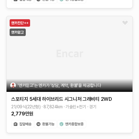
'엔카믿고'는 엔카가 '상담, 계약, 환불'을 제공합니다
스포티지 5세대 하이브리드
시그니처 그래비티 2WD
21/09식(22년형)
87,824
km
가솔린+전기
경기
2,779
만원