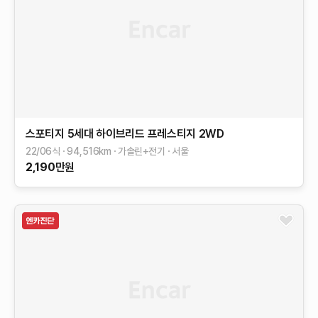
스포티지 5세대 하이브리드
프레스티지 2WD
22/06식
94,516
km
가솔린+전기
서울
2,190
만원