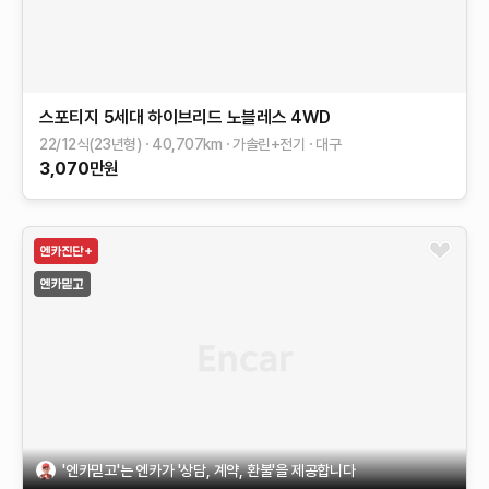
스포티지 5세대 하이브리드
노블레스 4WD
22/12식(23년형)
40,707
km
가솔린+전기
대구
3,070
만원
'엔카믿고'는 엔카가 '상담, 계약, 환불'을 제공합니다