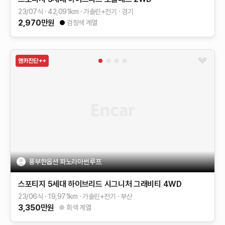
23/07식
42,091
km
가솔린+전기
경기
2,970
만원
검정색 계열
풍부한옵션 파노라마썬루프
스포티지 5세대 하이브리드
시그니처 그래비티 4WD
23/06식
19,971
km
가솔린+전기
부산
3,350
만원
회색 계열