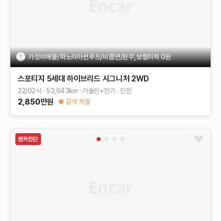
가성비매물/파노라마썬루프/비흡연/완무,보험이력 0원
스포티지 5세대 하이브리드
시그니처 2WD
22/02식
53,643
km
가솔린+전기
인천
2,850
만원
갈색 계열