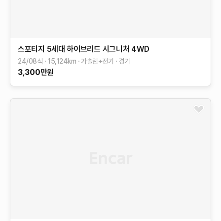
스포티지 5세대 하이브리드
시그니처 4WD
24/08식
15,124
km
가솔린+전기
경기
3,300
만원