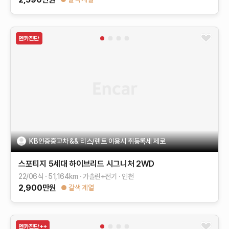
KB인증중고차 && 리스/렌트 이용시 취등록세 제로
스포티지 5세대 하이브리드
시그니처 2WD
22/06식
51,164
km
가솔린+전기
인천
2,900
만원
갈색 계열