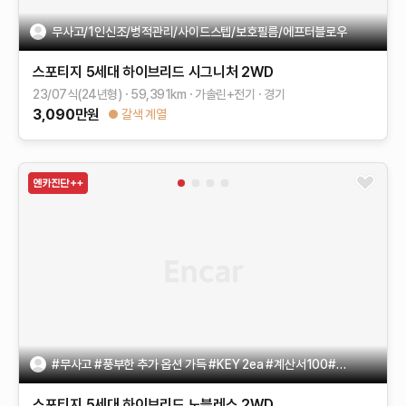
무사고/1인신조/병적관리/사이드스텝/보호필름/에프터블로우
스포티지 5세대 하이브리드
시그니처 2WD
23/07식(24년형)
59,391
km
가솔린+전기
경기
3,090
만원
갈색 계열
#무사고 #풍부한 추가 옵션 가득 #KEY 2ea #계산서100#빠른출고
스포티지 5세대 하이브리드
노블레스 2WD