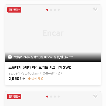
*완무*모니터링팩*전동,메모리,통풍,열선시트*
스포티지 5세대 하이브리드
시그니처 2WD
23/02식
35,460
km
가솔린+전기
경기
2,950
만원
갈색 계열