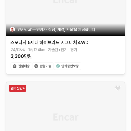
'엔카믿고'는 엔카가 '상담, 계약, 환불'을 제공합니다
스포티지 5세대 하이브리드
시그니처 4WD
24/08식
15,124
km
가솔린+전기
경기
3,300
만원