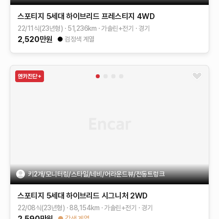
스포티지 5세대 하이브리드
프레스티지 4WD
22/11식(23년형)
51,236
km
가솔린+전기
경기
2,520
만원
검정색 계열
키2개/모니터링/스타일/네비/어라운드뷰/전동트렁크
스포티지 5세대 하이브리드
시그니처 2WD
22/08식(23년형)
88,154
km
가솔린+전기
경기
2,590
만원
갈색 계열