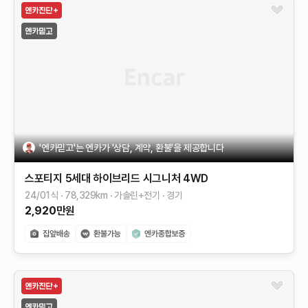
'엔카믿고'는 엔카가 '상담, 계약, 환불'을 제공합니다
스포티지 5세대 하이브리드
시그니처 4WD
24/01식
78,329
km
가솔린+전기
경기
2,920
만원