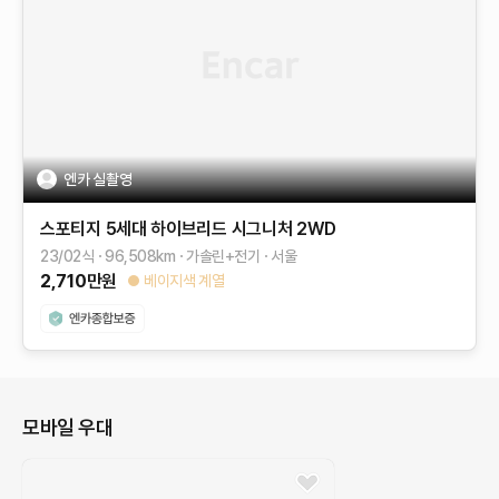
엔카 실촬영
스포티지 5세대 하이브리드
시그니처 2WD
23/02식
96,508
km
가솔린+전기
서울
2,710
만원
베이지색 계열
모바일 우대