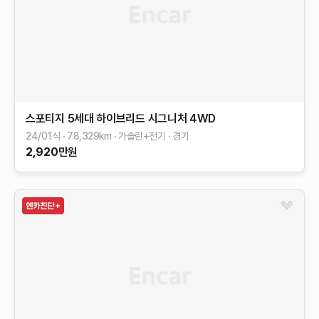
스포티지 5세대 하이브리드
시그니처 4WD
24/01식
78,329
km
가솔린+전기
경기
2,920
만원