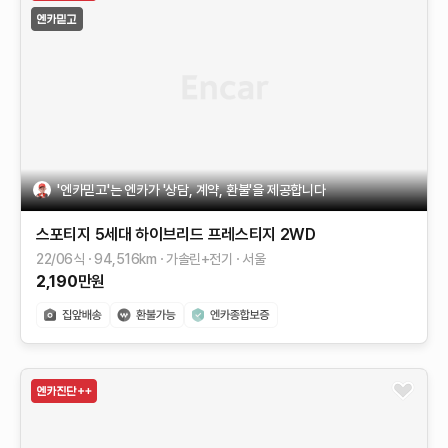
'엔카믿고'는 엔카가 '상담, 계약, 환불'을 제공합니다
스포티지 5세대 하이브리드
프레스티지 2WD
22/06식
94,516
km
가솔린+전기
서울
2,190
만원