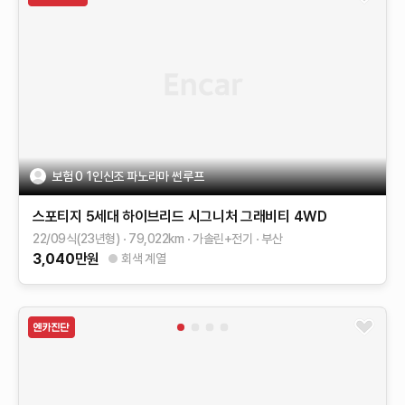
보험 0 1인신조 파노라마 썬루프
스포티지 5세대 하이브리드
시그니처 그래비티 4WD
22/09식(23년형)
79,022
km
가솔린+전기
부산
3,040
만원
회색 계열