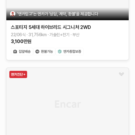
'엔카믿고'는 엔카가 '상담, 계약, 환불'을 제공합니다
스포티지 5세대 하이브리드
시그니처 2WD
22/06식
31,756
km
가솔린+전기
부산
3,100
만원