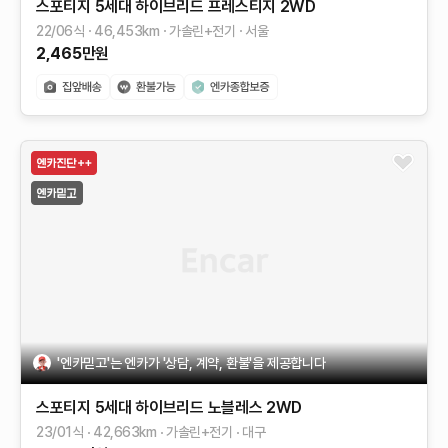
스포티지 5세대 하이브리드
프레스티지 2WD
22/06식
46,453
km
가솔린+전기
서울
2,465
만원
'엔카믿고'는 엔카가 '상담, 계약, 환불'을 제공합니다
스포티지 5세대 하이브리드
노블레스 2WD
23/01식
42,663
km
가솔린+전기
대구