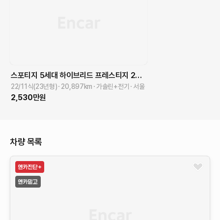
스포티지 5세대 하이브리드
프레스티지 2WD
22/11식(23년형)
20,897
km
가솔린+전기
서울
2,530
만원
차량 목록