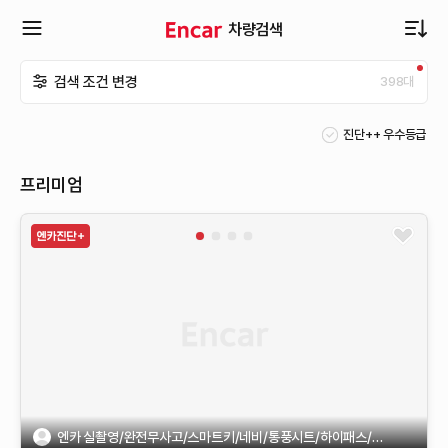
차량검색
확
검색 조건 변경
398
대
장
진단++ 우수등급
메
프리미엄
뉴
열
기
엔카 실촬영/완전무사고/스마트키/네비/통풍시트/하이패스/차선