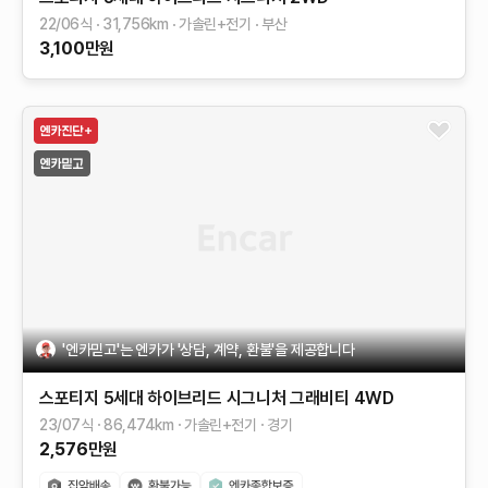
22/06식
31,756
km
가솔린+전기
부산
3,100
만원
'엔카믿고'는 엔카가 '상담, 계약, 환불'을 제공합니다
스포티지 5세대 하이브리드
시그니처 그래비티 4WD
23/07식
86,474
km
가솔린+전기
경기
2,576
만원