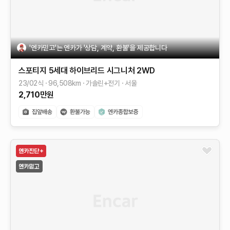
'엔카믿고'는 엔카가 '상담, 계약, 환불'을 제공합니다
스포티지 5세대 하이브리드
시그니처 2WD
23/02식
96,508
km
가솔린+전기
서울
2,710
만원