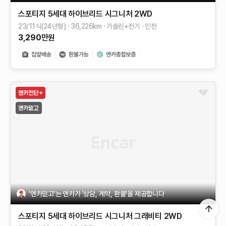
스포티지 5세대 하이브리드
시그니처 2WD
23/11식(24년형)
36,226
km
가솔린+전기
인천
3,290
만원
'엔카믿고'는 엔카가 '상담, 계약, 환불'을 제공합니다
스포티지 5세대 하이브리드
시그니처 그래비티 2WD