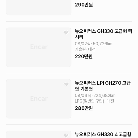
290
만원
뉴오피러스
GH330 고급형
럭
셔리
08/02식
50,726
km
가솔린
대전
220
만원
뉴오피러스
LPI GH270 고급
형
기본형
08/04식
224,682
km
LPG(일반인 구입)
대전
280
만원
뉴오피러스
GH330 최고급형