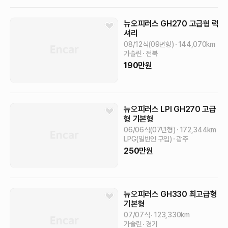
뉴오피러스
GH270 고급형
럭
셔리
08/12식(09년형)
144,070
km
가솔린
전북
190
만원
뉴오피러스
LPI GH270 고급
형
기본형
06/06식(07년형)
172,344
km
LPG(일반인 구입)
광주
250
만원
뉴오피러스
GH330 최고급형
기본형
07/07식
123,330
km
가솔린
경기