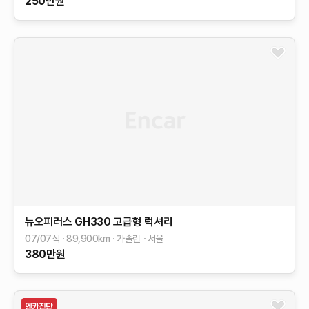
250
만원
뉴오피러스
GH330 고급형
럭셔리
07/07식
89,900
km
가솔린
서울
380
만원