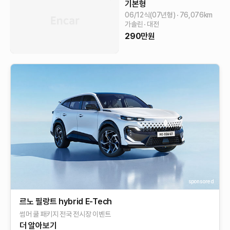
기본형
06/12식(07년형)
76,076
km
가솔린
대전
290
만원
sponsored
르노 필랑트 hybrid E-Tech​
썸머 쿨 패키지 전국 전시장 이벤트
더 알아보기