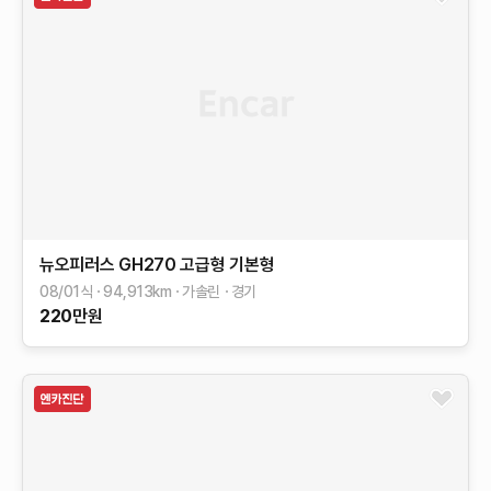
뉴오피러스
GH270 고급형
기본형
08/01식
94,913
km
가솔린
경기
220
만원