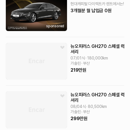
현대캐피탈 다이렉트카 렌트에서는!
3개월분 월 납입금 0원
sponsored
뉴오피러스
GH270 스페셜
럭
셔리
07/01식
180,000
km
가솔린
부산
219
만원
뉴오피러스
GH270 스페셜
럭
셔리
08/04식
80,500
km
가솔린
부산
299
만원