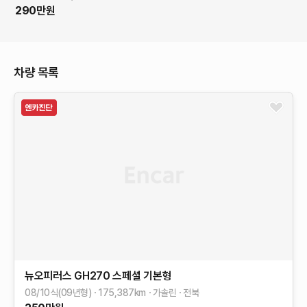
290
만원
차량 목록
뉴오피러스
GH270 스페셜
기본형
08/10식(09년형)
175,387
km
가솔린
전북