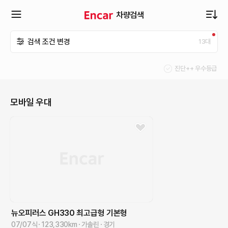
차량검색
확
검색 조건 변경
13
대
장
진단++ 우수등급
메
모바일 우대
뉴
열
기
뉴오피러스
GH330 최고급형
기본형
07/07식
123,330
km
가솔린
경기