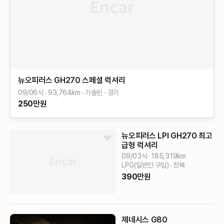
뉴오피러스
GH270 스페셜
럭셔리
09/06식
93,764
km
가솔린
경기
250
만원
뉴오피러스
LPI GH270 최고
급형
럭셔리
09/03식
185,319
km
LPG(일반인 구입)
전북
390
만원
제네시스 G80