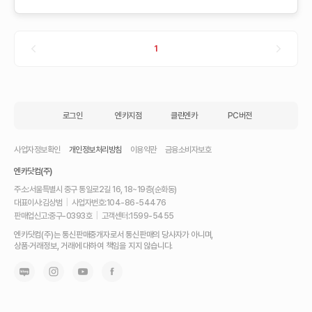
1
로그인
엔카지점
클린엔카
PC버전
사업자정보확인
개인정보처리방침
이용약관
금융소비자보호
엔카닷컴(주)
주소:
서울특별시 중구 통일로2길 16, 18~19층(순화동)
대표이사:
김상범
|
사업자번호:
104-86-54476
판매업신고:
중구-0393호
|
고객센터:
1599-5455
내
엔카닷컴(주)는 통신판매중개자로서 통신판매의 당사자가 아니며,
차
상품·거래정보, 거래에 대하여 책임을 지지 않습니다.
를
최
고
가
에
팔