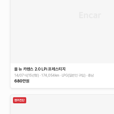
올 뉴 카렌스
2.0 LPi 프레스티지
14/07식(15년형)
174,054
km
LPG(일반인 구입)
충남
680
만원