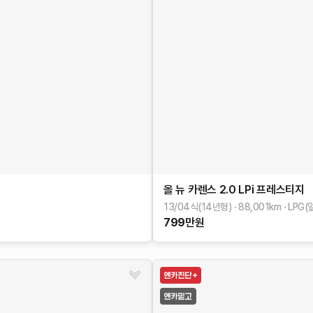
올 뉴 카렌스
2.0 LPi 프레스티지
13/04식(14년형)
88,001
km
LPG(
799
만원