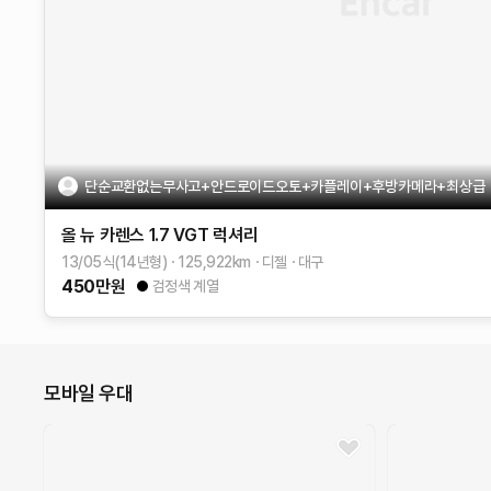
단순교환없는무사고+안드로이드오토+카플레이+후방카메라+최상급
올 뉴 카렌스
1.7 VGT 럭셔리
13/05식(14년형)
125,922
km
디젤
대구
450
만원
검정색 계열
모바일 우대