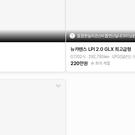
깔끔한실외관//비흡연//실내크리닝완
뉴카렌스
LPI 2.0 GLX
최고급형
07/02식
292,785
km
LPG(일반인 
220
만원
회색 계열