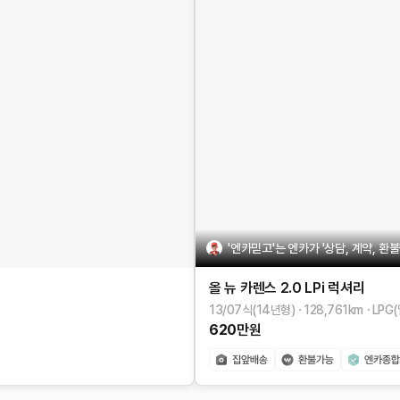
'엔카믿고'는 엔카가 '상담, 계약, 환
올 뉴 카렌스
2.0 LPi 럭셔리
13/07식(14년형)
128,761
km
LPG
620
만원