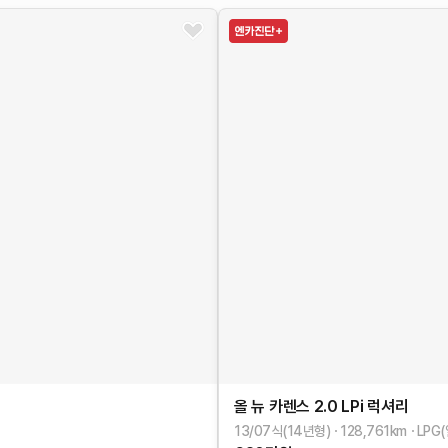
올 뉴 카렌스
2.0 LPi 럭셔리
13/07식(14년형)
128,761
km
LPG