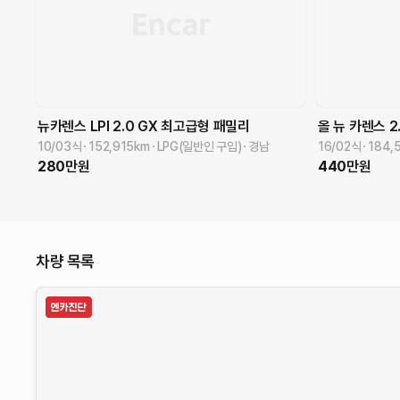
뉴카렌스
LPI 2.0 GX
최고급형 패밀리
올 뉴 카렌스
2
10/03식
152,915
km
LPG(일반인 구입)
경남
16/02식
184,
280
만원
440
만원
차량 목록