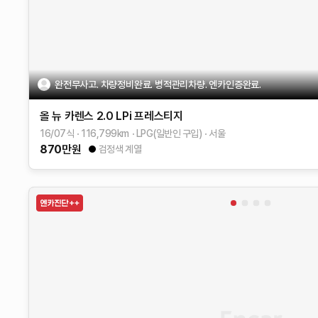
완전무사고. 차량정비완료. 병적관리차량. 엔카인증완료.
올 뉴 카렌스
2.0 LPi 프레스티지
16/07식
116,799
km
LPG(일반인 구입)
서울
870
만원
검정색 계열