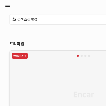
확
검색 조건 변경
장
메
프리미엄
뉴
열
기