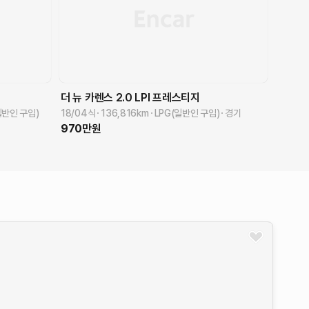
더 뉴 카렌스
2.0 LPI 프레스티지
일반인 구입)
18/04식
136,816
km
LPG(일반인 구입)
경기
970
만원