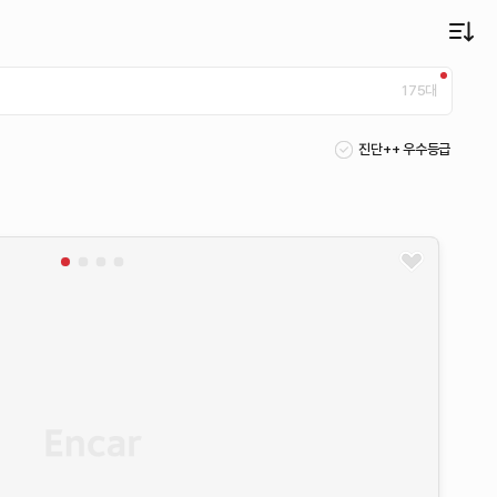
175
대
진단++ 우수등급