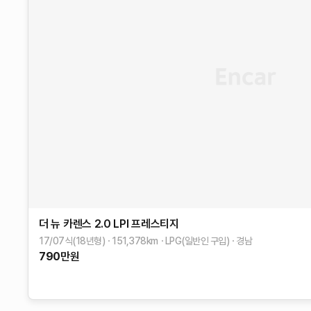
더 뉴 카렌스
2.0 LPI 프레스티지
17/07식(18년형)
151,378
km
LPG(일반인 구입)
경남
790
만원