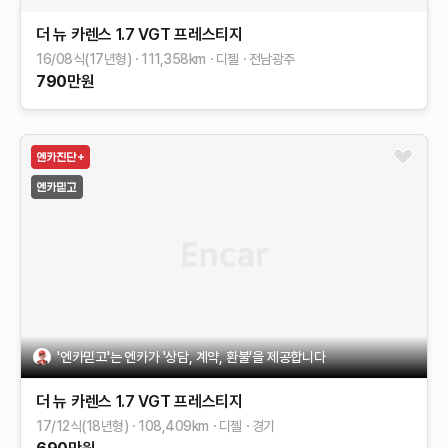
더 뉴 카렌스
1.7 VGT 프레스티지
16/08식(17년형)
111,358
km
디젤
전남광주
790
만원
'엔카믿고'는 엔카가 '상담, 계약, 환불'을 제공합니다
더 뉴 카렌스
1.7 VGT 프레스티지
17/12식(18년형)
108,409
km
디젤
경기