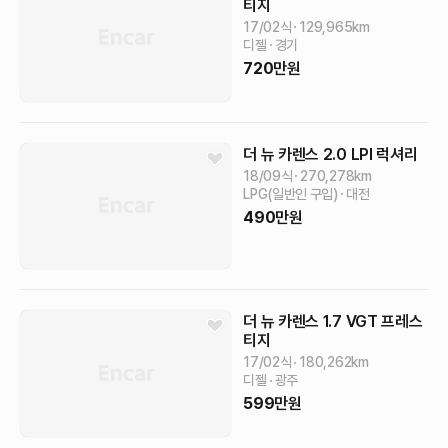
티지
17/02식
129,965
km
디젤
경기
720
만원
더 뉴 카렌스
2.0 LPI 럭셔리
18/09식
270,278
km
LPG(일반인 구입)
대전
490
만원
더 뉴 카렌스
1.7 VGT 프레스
티지
17/02식
180,262
km
디젤
광주
599
만원