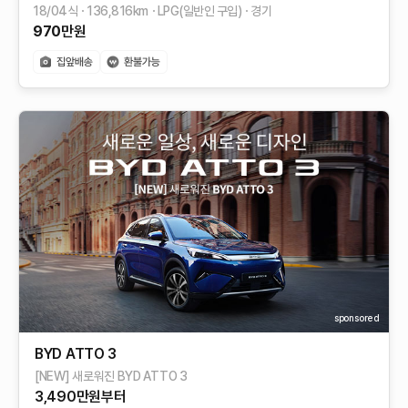
18/04식
136,816
km
LPG(일반인 구입)
경기
970
만원
sponsored
BYD ATTO 3
[NEW] 새로워진 BYD ATTO 3
3,490만원부터