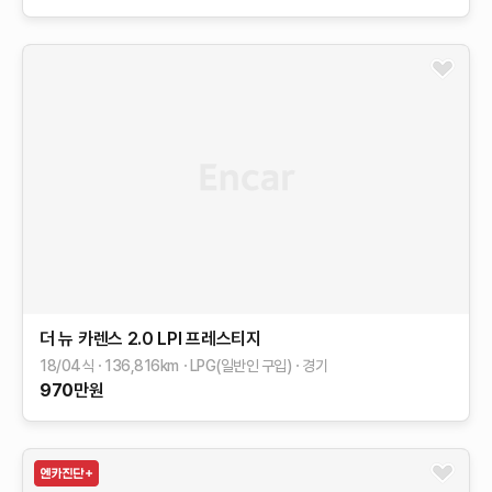
더 뉴 카렌스
2.0 LPI 프레스티지
18/04식
136,816
km
LPG(일반인 구입)
경기
970
만원