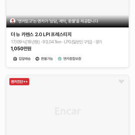
'엔카믿고'는 엔카가 '상담, 계약, 환불'을 제공합니다
더 뉴 카렌스
2.0 LPI 프레스티지
17/09식(18년형)
93,041
km
LPG(일반인 구입)
경기
1,050
만원