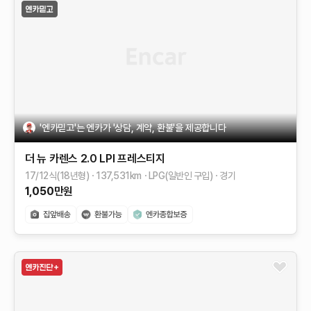
'엔카믿고'는 엔카가 '상담, 계약, 환불'을 제공합니다
더 뉴 카렌스
2.0 LPI 프레스티지
17/12식(18년형)
137,531
km
LPG(일반인 구입)
경기
1,050
만원