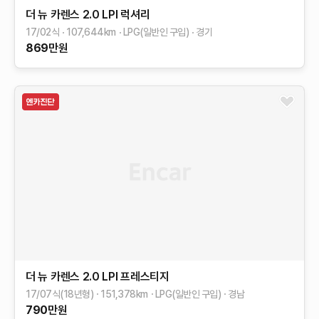
더 뉴 카렌스
2.0 LPI 럭셔리
17/02식
107,644
km
LPG(일반인 구입)
경기
869
만원
더 뉴 카렌스
2.0 LPI 프레스티지
17/07식(18년형)
151,378
km
LPG(일반인 구입)
경남
790
만원