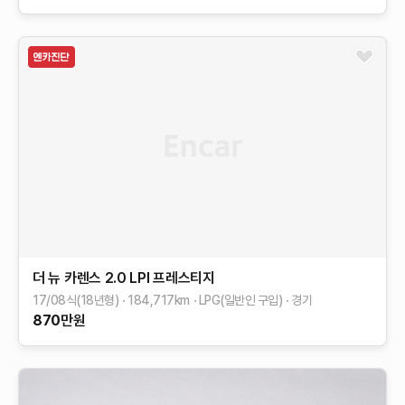
더 뉴 카렌스
2.0 LPI 프레스티지
17/08식(18년형)
184,717
km
LPG(일반인 구입)
경기
870
만원