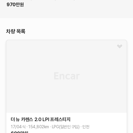
970
만원
차량 목록
더 뉴 카렌스
2.0 LPI 프레스티지
17/04식
154,802
km
LPG(일반인 구입)
인천