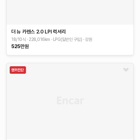
더 뉴 카렌스
2.0 LPI 럭셔리
18/10식
228,016
km
LPG(일반인 구입)
강원
525
만원