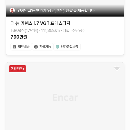
'엔카믿고'는 엔카가 '상담, 계약, 환불'을 제공합니다
더 뉴 카렌스
1.7 VGT 프레스티지
16/08식(17년형)
111,358
km
디젤
전남광주
790
만원