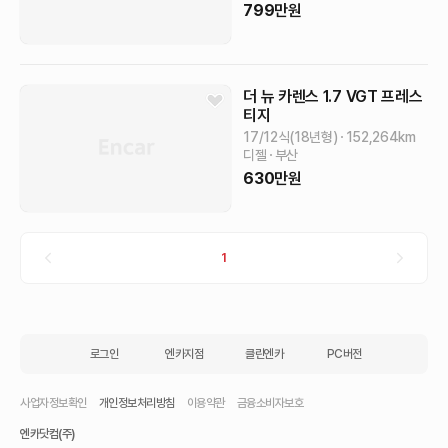
799
만원
더 뉴 카렌스
1.7 VGT 프레스
티지
17/12식(18년형)
152,264
km
디젤
부산
630
만원
1
로그인
엔카지점
클린엔카
PC버전
사업자정보확인
개인정보처리방침
이용약관
금융소비자보호
엔카닷컴(주)