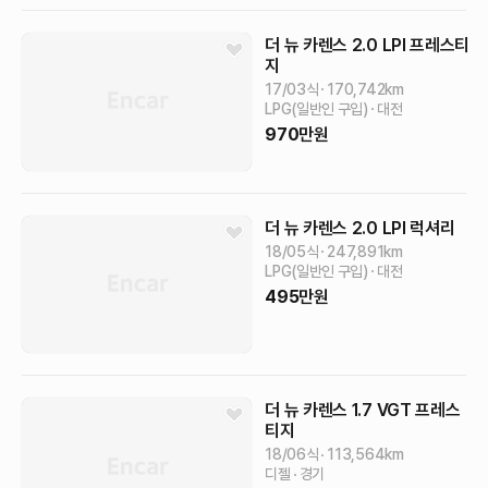
더 뉴 카렌스
2.0 LPI 프레스티
지
17/03식
170,742
km
LPG(일반인 구입)
대전
970
만원
더 뉴 카렌스
2.0 LPI 럭셔리
18/05식
247,891
km
LPG(일반인 구입)
대전
495
만원
더 뉴 카렌스
1.7 VGT 프레스
티지
18/06식
113,564
km
디젤
경기