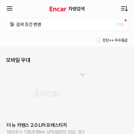
차량검색
확
검색 조건 변경
33
대
장
진단++ 우수등급
메
모바일 우대
뉴
열
기
더 뉴 카렌스
2.0 LPI 프레스티지
18/04식
136,816
km
LPG(일반인 구입)
경기