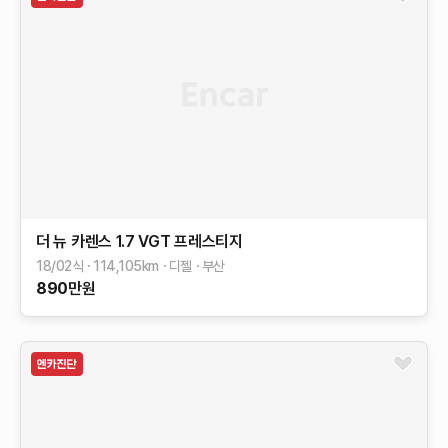
더 뉴 카렌스
1.7 VGT 프레스티지
18/02식
114,105
km
디젤
부산
890
만원