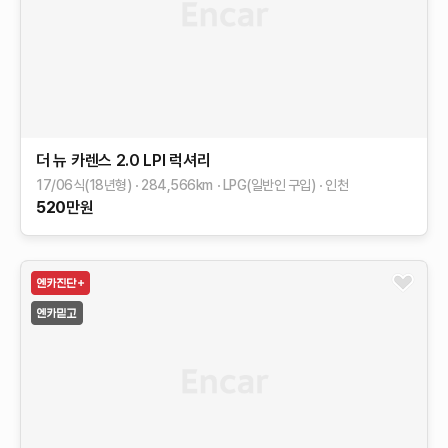
더 뉴 카렌스
2.0 LPI 럭셔리
17/06식(18년형)
284,566
km
LPG(일반인 구입)
인천
520
만원