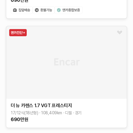
690
만원
더 뉴 카렌스
1.7 VGT 프레스티지
17/12식(18년형)
108,409
km
디젤
경기
690
만원