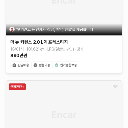
'엔카믿고'는 엔카가 '상담, 계약, 환불'을 제공합니다
더 뉴 카렌스
2.0 LPI 프레스티지
18/01식
101,621
km
LPG(일반인 구입)
경기
890
만원