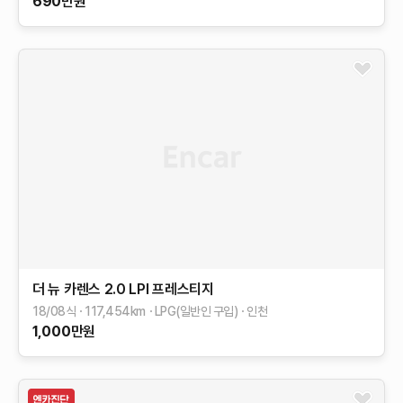
690
만원
더 뉴 카렌스
2.0 LPI 프레스티지
18/08식
117,454
km
LPG(일반인 구입)
인천
1,000
만원