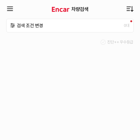
차량검색
확
검색 조건 변경
0
대
장
진단++ 우수등급
메
뉴
열
기