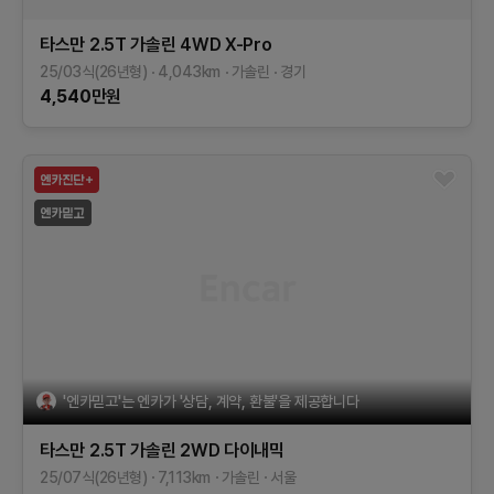
타스만
2.5T 가솔린 4WD
X-Pro
25/03식(26년형)
4,043
km
가솔린
경기
4,540
만원
'엔카믿고'는 엔카가 '상담, 계약, 환불'을 제공합니다
타스만
2.5T 가솔린 2WD
다이내믹
25/07식(26년형)
7,113
km
가솔린
서울