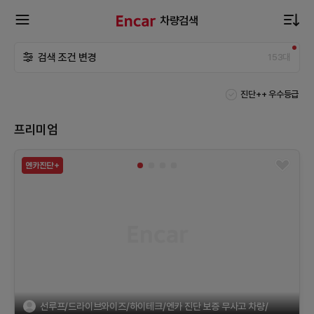
차량검색
확
검색 조건 변경
153
대
장
진단++ 우수등급
메
프리미엄
뉴
열
기
선루프/드라이브와이즈/하이테크/엔카 진단 보증 무사고 차량/