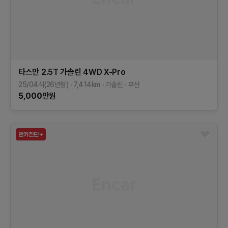
타스만
2.5T 가솔린 4WD
X-Pro
25/04식(26년형)
7,414
km
가솔린
부산
5,000
만원