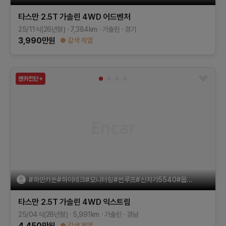
타스만
2.5T 가솔린 4WD
어드벤처
25/11식(26년형)
7,384
km
가솔린
경기
3,990
만원
갈색 계열
#하만카돈#하이테크#모니터링#썬루프#신차가5540#옵션가740
타스만
2.5T 가솔린 4WD
익스트림
25/04식(26년형)
5,991
km
가솔린
경남
4,450
만원
갈색 계열