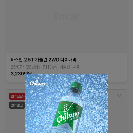
타스만
2.5T 가솔린 2WD
다이내믹
25/07식(26년형)
7,113
km
가솔린
서울
3,230
만원