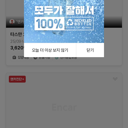
'엔카믿고'는 엔카가 '상담, 계약, 환불'을 제공합니다
타스만
2.5T 가솔린 4WD
어드벤처
25/09식(26년형)
8,352
km
가솔린
전북
3,620
만원
오늘 더 이상 보지 않기
닫기