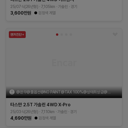
25/07식(26년형)
7,105
km
가솔린
경기
3,600
만원
검정색 계열
@완무@풀옵션@NO PAINT@TAX 100%@상태최상급@전액저리할부가능~!
타스만
2.5T 가솔린 4WD
X-Pro
25/03식(26년형)
7,110
km
가솔린
경기
4,690
만원
검정색 계열