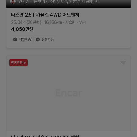
'엔카믿고'는 엔카가 '상담, 계약, 환불'을 제공합니다
타스만
2.5T 가솔린 4WD
어드벤처
25/04식(26년형)
16,166
km
가솔린
부산
4,050
만원