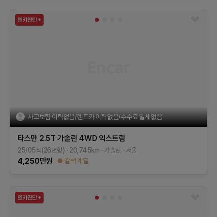
사고보험 이력없음/렌트카 이력없음/수수료 일체없음
타스만
2.5T 가솔린 4WD
익스트림
25/05식(26년형)
20,745
km
가솔린
서울
4,250
만원
갈색 계열