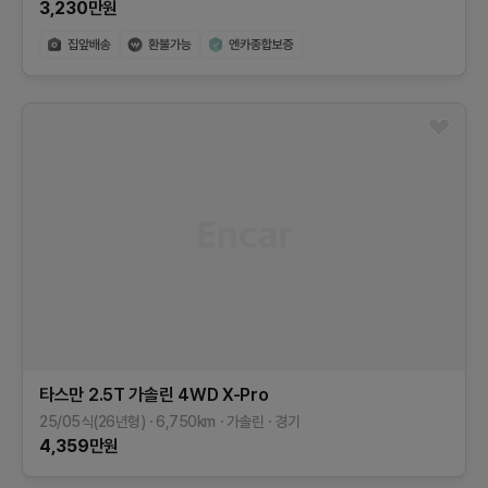
3,230
만원
타스만
2.5T 가솔린 4WD
X-Pro
25/05식(26년형)
6,750
km
가솔린
경기
4,359
만원