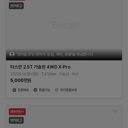
'엔카믿고'는 엔카가 '상담, 계약, 환불'을 제공합니다
타스만
2.5T 가솔린 4WD
X-Pro
25/04식(26년형)
7,414
km
가솔린
부산
5,000
만원