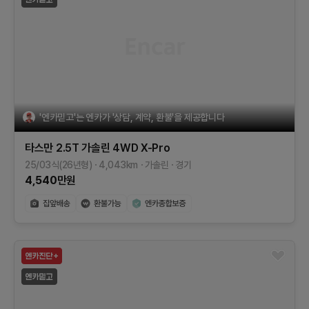
'엔카믿고'는 엔카가 '상담, 계약, 환불'을 제공합니다
타스만
2.5T 가솔린 4WD
X-Pro
25/03식(26년형)
4,043
km
가솔린
경기
4,540
만원