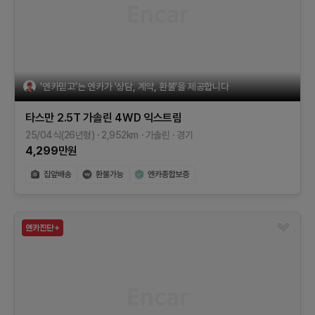
'엔카믿고'는 엔카가 '상담, 계약, 환불'을 제공합니다
타스만
2.5T 가솔린 4WD
익스트림
25/04식(26년형)
2,952
km
가솔린
경기
4,299
만원