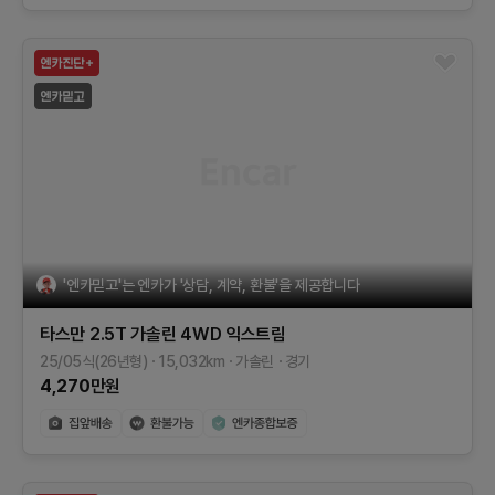
'엔카믿고'는 엔카가 '상담, 계약, 환불'을 제공합니다
타스만
2.5T 가솔린 4WD
익스트림
25/05식(26년형)
15,032
km
가솔린
경기
4,270
만원