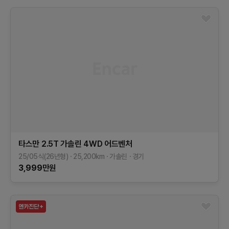
타스만
2.5T 가솔린 4WD
어드벤처
25/05식(26년형)
25,200
km
가솔린
경기
3,999
만원