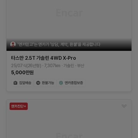
'엔카믿고'는 엔카가 '상담, 계약, 환불'을 제공합니다
타스만
2.5T 가솔린 4WD
X-Pro
25/07식(26년형)
7,307
km
가솔린
부산
5,000
만원