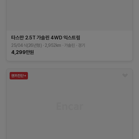
타스만
2.5T 가솔린 4WD
익스트림
25/04식(26년형)
2,952
km
가솔린
경기
4,299
만원