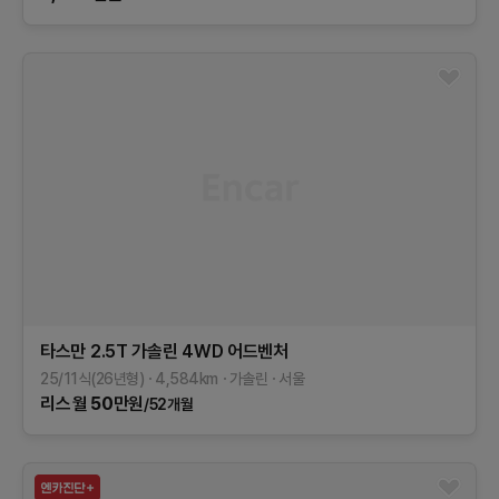
타스만
2.5T 가솔린 4WD
어드벤처
25/11식(26년형)
4,584
km
가솔린
서울
리스
월
50
만원
/52개월