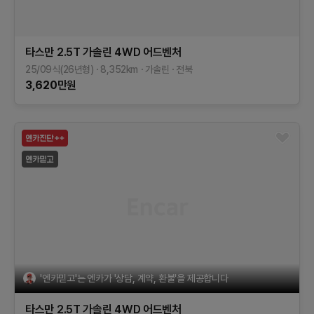
타스만
2.5T 가솔린 4WD
어드벤처
25/09식(26년형)
8,352
km
가솔린
전북
3,620
만원
'엔카믿고'는 엔카가 '상담, 계약, 환불'을 제공합니다
타스만
2.5T 가솔린 4WD
어드벤처