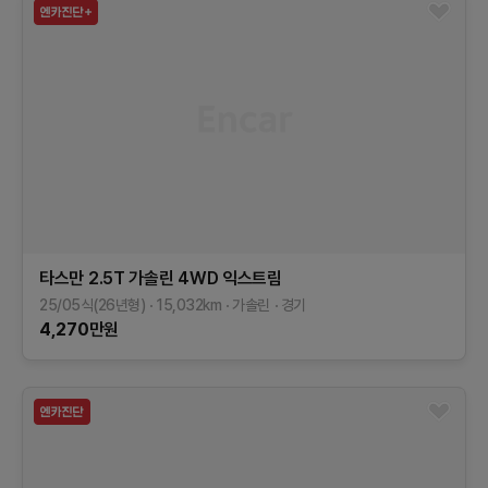
타스만
2.5T 가솔린 4WD
익스트림
25/05식(26년형)
15,032
km
가솔린
경기
4,270
만원