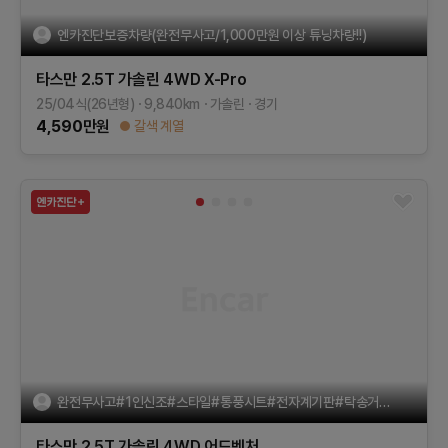
엔카진단보증차량(완전무사고/1,000만원 이상 튜닝차량!!)
타스만
2.5T 가솔린 4WD
X-Pro
25/04식(26년형)
9,840
km
가솔린
경기
4,590
만원
갈색 계열
완전무사고#1인신조#스타일#통풍시트#전자계기판#탁송거래가능
타스만
2.5T 가솔린 4WD
어드벤처