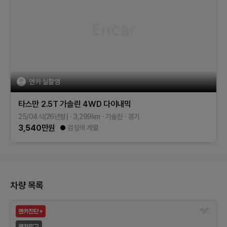
엔카 실촬영
타스만
2.5T 가솔린 4WD
다이내믹
25/04식(26년형)
3,299
km
가솔린
경기
3,540
만원
검정색 계열
차량 목록