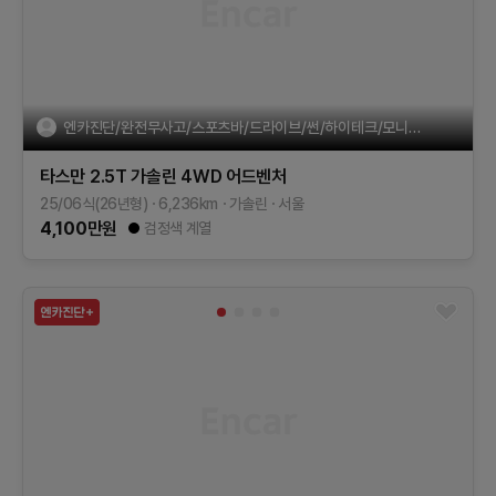
엔카진단/완전무사고/스포츠바/드라이브/썬/하이테크/모니터링
타스만
2.5T 가솔린 4WD
어드벤처
25/06식(26년형)
6,236
km
가솔린
서울
4,100
만원
검정색 계열