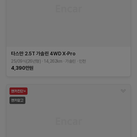
타스만
2.5T 가솔린 4WD
X-Pro
25/09식(26년형)
14,262
km
가솔린
인천
4,390
만원