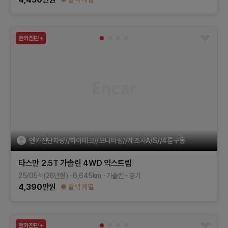
엔카진단차량//하이테크//모니터링//제조사A/S//4륜구동
타스만
2.5T 가솔린 4WD
익스트림
25/05식(26년형)
6,645
km
가솔린
경기
4,390
만원
갈색 계열