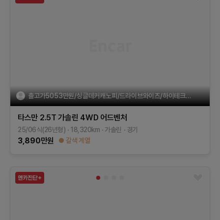
출고가5053만원/싱글데커캐노피/드라이브와이즈/하이테크/스타일
타스만
2.5T 가솔린 4WD
어드벤처
25/06식(26년형)
18,320
km
가솔린
경기
3,890
만원
갈색 계열