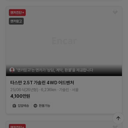
'엔카믿고'는 엔카가 '상담, 계약, 환불'을 제공합니다
타스만
2.5T 가솔린 4WD
어드벤처
25/06식(26년형)
6,236
km
가솔린
서울
4,100
만원