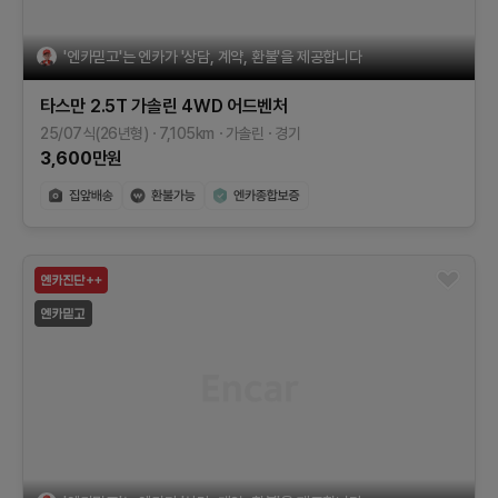
'엔카믿고'는 엔카가 '상담, 계약, 환불'을 제공합니다
타스만
2.5T 가솔린 4WD
어드벤처
25/07식(26년형)
7,105
km
가솔린
경기
3,600
만원