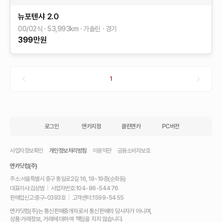
뉴포텐샤
2.0
00/02식
53,993
km
가솔린
경기
399
만원
1
로그인
엔카지점
클린엔카
PC버전
사업자정보확인
개인정보처리방침
이용약관
금융소비자보호
엔카닷컴(주)
주소:
서울특별시 중구 통일로2길 16, 18~19층(순화동)
대표이사:
김상범
|
사업자번호:
104-86-54476
판매업신고:
중구-0393호
|
고객센터:
1599-5455
내
엔카닷컴(주)는 통신판매중개자로서 통신판매의 당사자가 아니며,
차
상품·거래정보, 거래에 대하여 책임을 지지 않습니다.
를