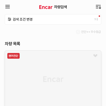
차량검색
확
검색 조건 변경
1
대
장
진단++ 우수등급
메
차량 목록
뉴
열
기