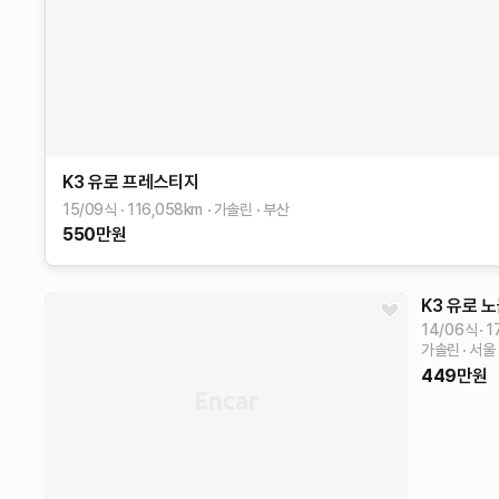
K3 유로
프레스티지
15/09식
116,058
km
가솔린
부산
550
만원
K3 유로
노
14/06식
1
가솔린
서울
449
만원