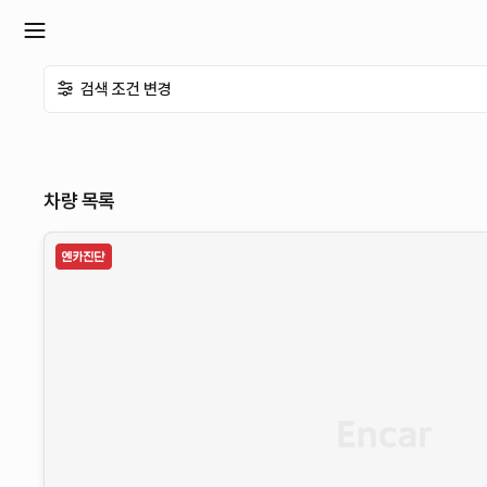
확
검색 조건 변경
장
메
차량 목록
뉴
열
기