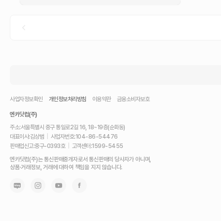
사업자정보확인
개인정보처리방침
이용약관
금융소비자보호
엔카닷컴(주)
주소:
서울특별시 중구 통일로2길 16, 18~19층(순화동)
대표이사:
김상범
|
사업자번호:
104-86-54476
판매업신고:
중구-0393호
|
고객센터:
1599-5455
내
엔카닷컴(주)는 통신판매중개자로서 통신판매의 당사자가 아니며,
차
상품·거래정보, 거래에 대하여 책임을 지지 않습니다.
를
최
고
가
에
팔
고,