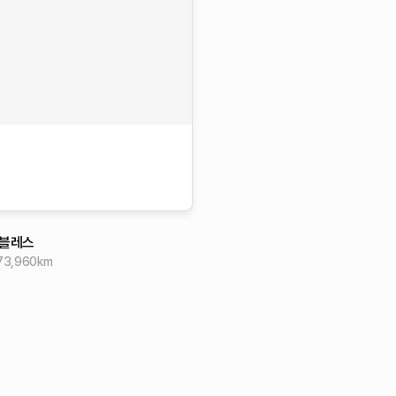
블레스
73,960
km