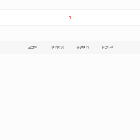
1
로그인
엔카지점
클린엔카
PC버전