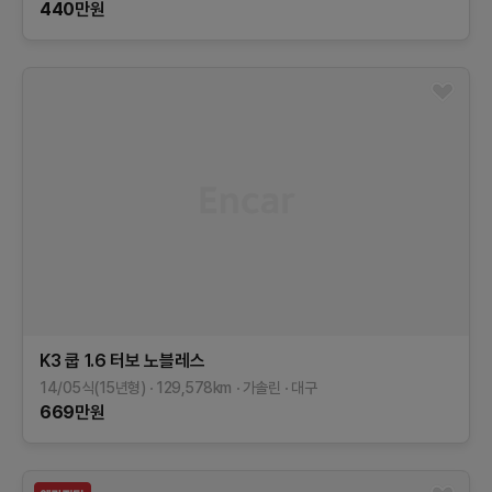
440
만원
K3 쿱
1.6 터보 노블레스
14/05식(15년형)
129,578
km
가솔린
대구
669
만원