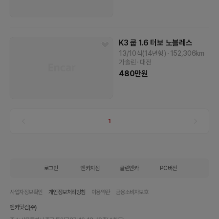
K3 쿱
1.6 터보 노블레스
13/10식(14년형)
152,306
km
가솔린
대전
480
만원
1
로그인
엔카지점
클린엔카
PC버전
사업자정보확인
개인정보처리방침
이용약관
금융소비자보호
엔카닷컴(주)