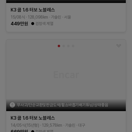
K3 쿱
1.6 터보 노블레스
15/08식
128,098
km
가솔린
서울
449
만원
검정색 계열
무사고/단순교환및판금도색/휠쇼바흡기배기튜닝/상태좋음
K3 쿱
1.6 터보 노블레스
14/05식(15년형)
129,578
km
가솔린
대구
669
만원
검정색 계열