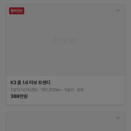
K3 쿱
1.6 터보 트렌디
13/12식(14년형)
160,302
km
가솔린
충북
369
만원