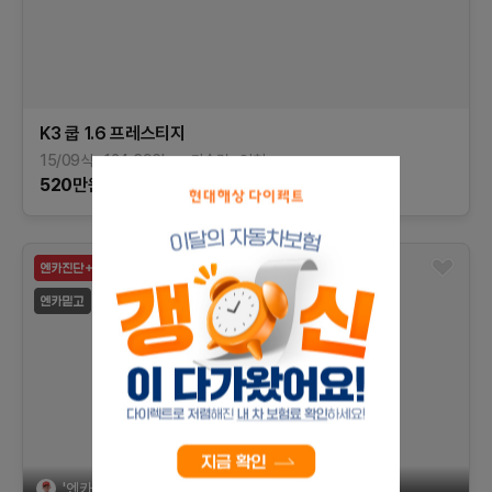
K3 쿱
1.6 프레스티지
15/09식
124,396
km
가솔린
인천
520
만원
'엔카믿고'는 엔카가 '상담, 계약, 환불'을 제공합니다