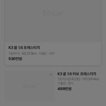
K3 쿱
1.6 프레스티지
14/01식
88,153
km
가솔린
대구
530
만원
K3 쿱
1.6 터보 프레스티지
13/12식(14년형)
130,884
km
가솔린
경기
499
만원