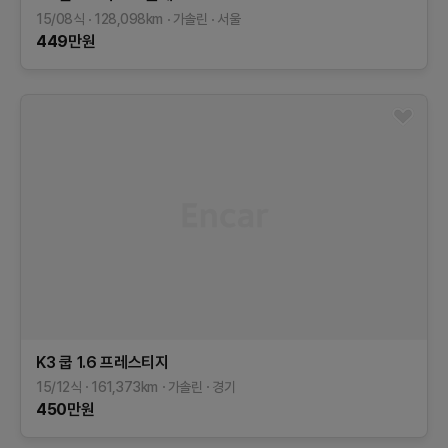
15/08식
128,098
km
가솔린
서울
449
만원
K3 쿱
1.6 프레스티지
15/12식
161,373
km
가솔린
경기
450
만원