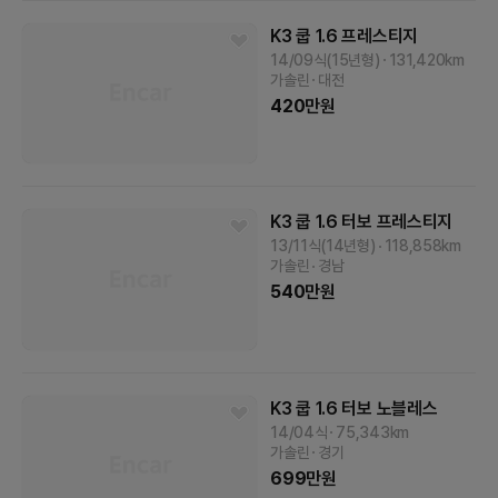
K3 쿱
1.6 프레스티지
14/09식(15년형)
131,420
km
가솔린
대전
420
만원
K3 쿱
1.6 터보 프레스티지
13/11식(14년형)
118,858
km
가솔린
경남
540
만원
K3 쿱
1.6 터보 노블레스
14/04식
75,343
km
가솔린
경기
699
만원