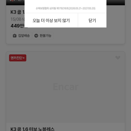
K3 쿱
1.6 터보 노블레스
15/08식
128,098
km
가솔린
서울
오늘 더 이상 보지 않기
닫기
449
만원
K3 쿱
1.6 터보 노블레스