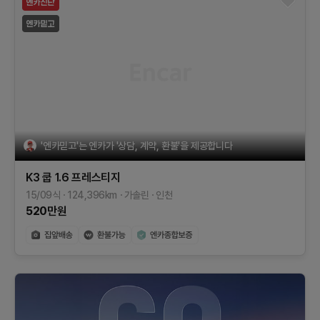
'엔카믿고'는 엔카가 '상담, 계약, 환불'을 제공합니다
K3 쿱
1.6 프레스티지
15/09식
124,396
km
가솔린
인천
520
만원