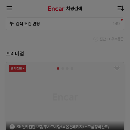
차량검색
확
검색 조건 변경
14
대
장
진단++ 우수등급
메
프리미엄
뉴
열
기
SK엔카진단보증/무사고차량/특옵션패키지/소모품정비완료/최저가