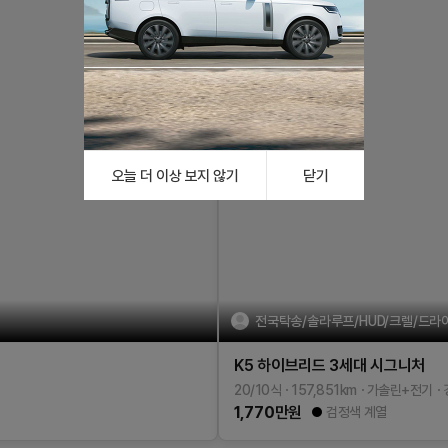
오늘 더 이상 보지 않기
닫기
전국탁송/솔라루프/HUD/크렐/드라이
K5 하이브리드 3세대
시그니처
20/10식
157,851
km
가솔린+전기
1,770
만원
검정색 계열