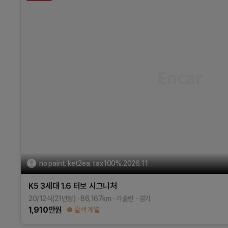
no paint. ket2ea. tax100%.2026.11
K5 3세대
1.6 터보
시그니처
20/12식(21년형)
86,167
km
가솔린
경기
1,910
만원
갈색 계열