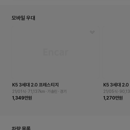
모바일 우대
K5 3세대
2.0
프레스티지
K5 3세대
2.0
21/01식
71,137
km
가솔린
경기
21/05식
90,1
1,349
만원
1,270
만원
차량 목록