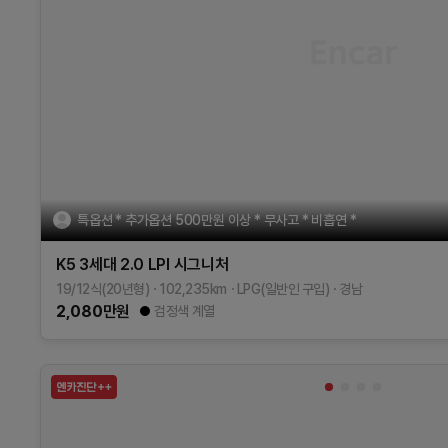
특옵션 * 추가옵션 500만원 이상 * 무사고 * 비흡연 *
K5 3세대
2.0 LPI
시그니처
19/12식(20년형)
102,235
km
LPG(일반인 구입)
경남
2,080
만원
검정색 계열