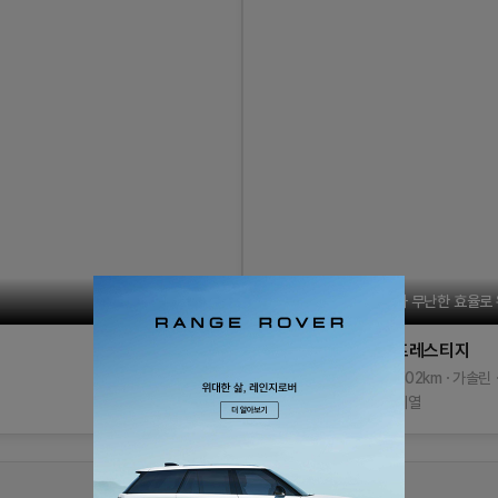
질리지 않는 디자인과 무난한 효율로 
K5 2세대
2.0 MX
프레스티지
15/11식(16년형)
95,502
km
가솔린
690
만원
검정색 계열