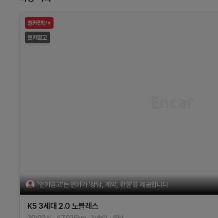
'엔카믿고'는 엔카가 '상담, 계약, 환불'을 제공합니다
K5 3세대
2.0
노블레스
20/03식
47,925
km
가솔린
충남