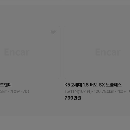
트렌디
K5 2세대
1.6 터보 SX
노블레스
33
km
가솔린
경남
15/11식(16년형)
120,780
km
가솔린
799
만원