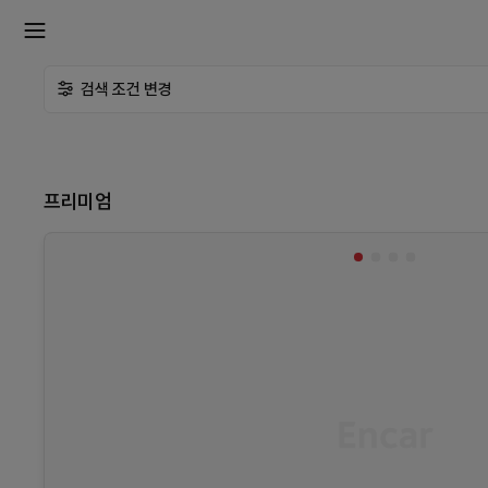
확
검색 조건 변경
장
메
프리미엄
뉴
열
기