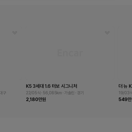
K5 3세대
1.6 터보
시그니처
더 뉴 
대구
22/05식
56,085
km
가솔린
경기
19/03
2,180
만원
549
만