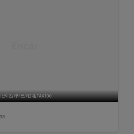
브와즈/커넥트/키2개/TAX100
경기