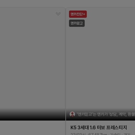
'엔카믿고'는 엔카가 '상담, 계약, 환
K5 3세대
1.6 터보
프레스티지
23/03식
67,487
km
가솔린
경기