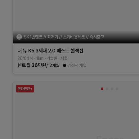
SK1년렌트 // 최저가 // 초기비용제로 // 즉시출고
더 뉴 K5 3세대
2.0
베스트 셀렉션
26/04식
1
km
가솔린
서울
렌트
월
36
만원
/12개월
검정색 계열