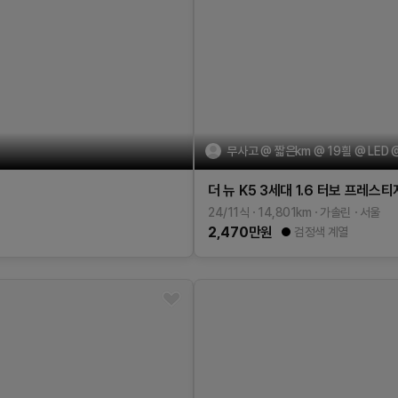
무사고 @ 짧은km @ 19흴 @ LED
더 뉴 K5 3세대
1.6 터보
프레스티
24/11식
14,801
km
가솔린
서울
2,470
만원
검정색 계열