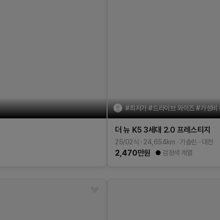
#최저가 #드라이브 와이즈 #가성비
더 뉴 K5 3세대
2.0
프레스티지
25/02식
24,654
km
가솔린
대전
2,470
만원
검정색 계열