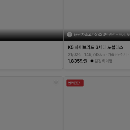
@신차출고가3833만원선루프.컴포트
K5 하이브리드 3세대
노블레스
21/02식
146,748
km
가솔린+전기
1,835
만원
검정색 계열