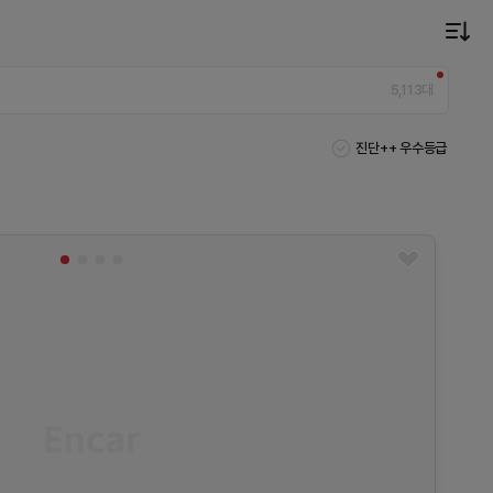
5,113
대
진단++ 우수등급