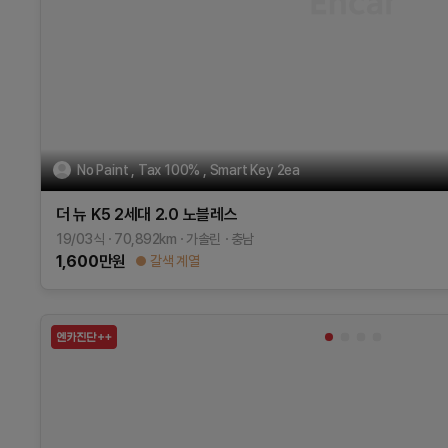
No Paint , Tax 100% , Smart Key 2ea
더 뉴 K5 2세대
2.0
노블레스
19/03식
70,892
km
가솔린
충남
1,600
만원
갈색 계열