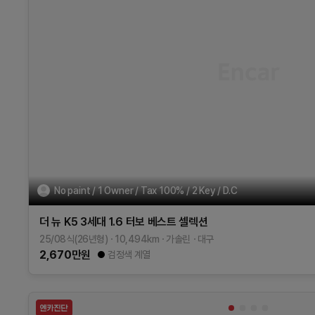
No paint / 1 Owner / Tax 100% / 2 Key / D.C
더 뉴 K5 3세대
1.6 터보
베스트 셀렉션
25/08식(26년형)
10,494
km
가솔린
대구
2,670
만원
검정색 계열