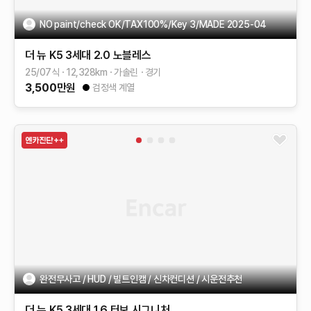
NO paint/check OK/TAX100%/Key 3/MADE 2025-04
더 뉴 K5 3세대
2.0
노블레스
25/07식
12,328
km
가솔린
경기
3,500
만원
검정색 계열
완전무사고 / HUD / 빌트인캠 / 신차컨디션 / 시운전추천
더 뉴 K5 3세대
1.6 터보
시그니처