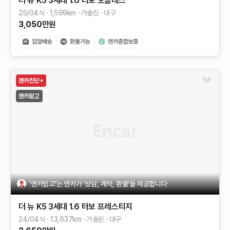
더 뉴 K5 3세대
1.6 터보
노블레스
25/04식
1,599
km
가솔린
대구
3,050
만원
'엔카믿고'는 엔카가 '상담, 계약, 환불'을 제공합니다
더 뉴 K5 3세대
1.6 터보
프레스티지
24/04식
13,637
km
가솔린
대구