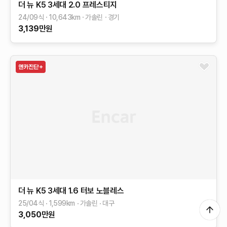
더 뉴 K5 3세대
2.0
프레스티지
24/09식
10,643
km
가솔린
경기
3,139
만원
더 뉴 K5 3세대
1.6 터보
노블레스
25/04식
1,599
km
가솔린
대구
3,050
만원