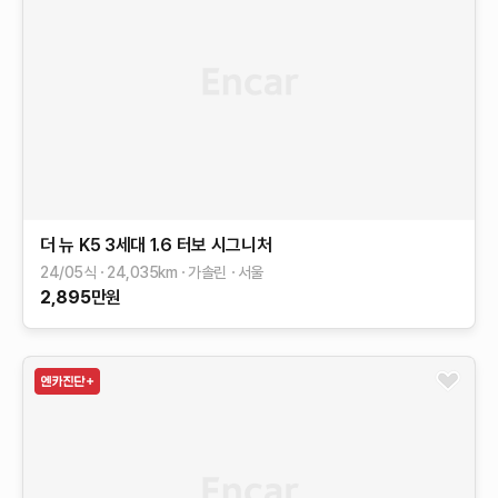
더 뉴 K5 3세대
1.6 터보
시그니처
24/05식
24,035
km
가솔린
서울
2,895
만원