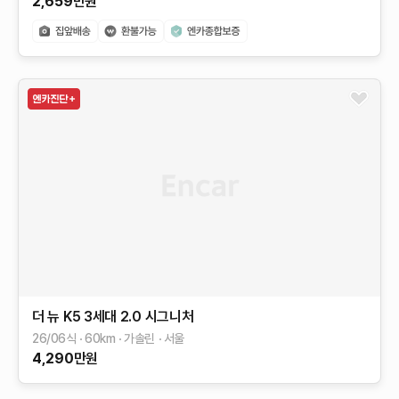
2,659
만원
더 뉴 K5 3세대
2.0
시그니처
26/06식
60
km
가솔린
서울
4,290
만원