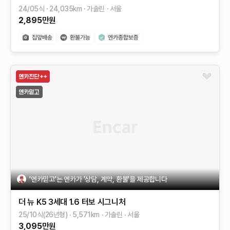
24/05식
24,035
km
가솔린
서울
2,895
만원
'엔카믿고'는 엔카가 '상담, 계약, 환불'을 제공합니다
더 뉴 K5 3세대
1.6 터보
시그니처
25/10식(26년형)
5,571
km
가솔린
서울
3,095
만원