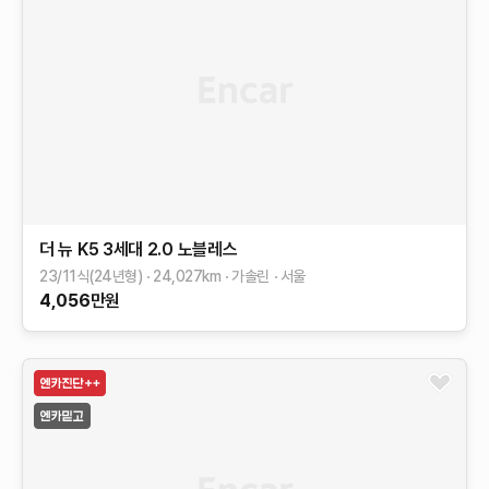
더 뉴 K5 3세대
2.0
노블레스
23/11식(24년형)
24,027
km
가솔린
서울
4,056
만원