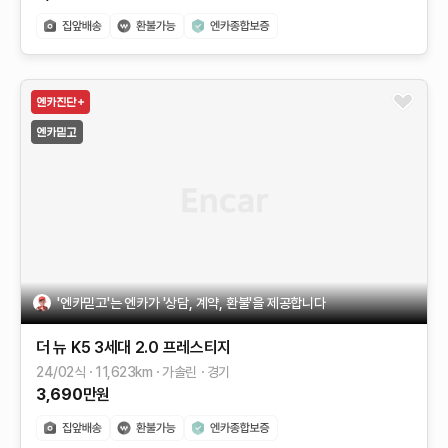
'엔카믿고'는 엔카가 '상담, 계약, 환불'을 제공합니다
더 뉴 K5 3세대
2.0
프레스티지
24/02식
11,623
km
가솔린
경기
3,690
만원