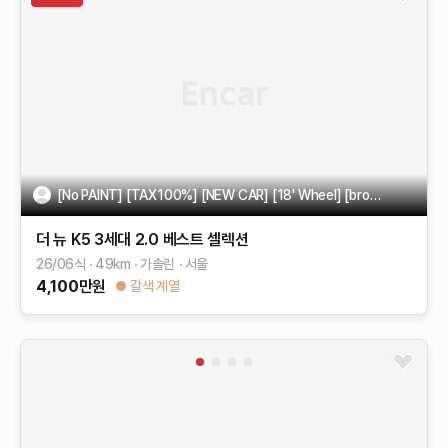
[No PAINT] [TAX100%] [NEW CAR] [18' Wheel] [brown seat]
더 뉴 K5 3세대
2.0
베스트 셀렉션
26/06식
49
km
가솔린
서울
4,100
만원
갈색 계열