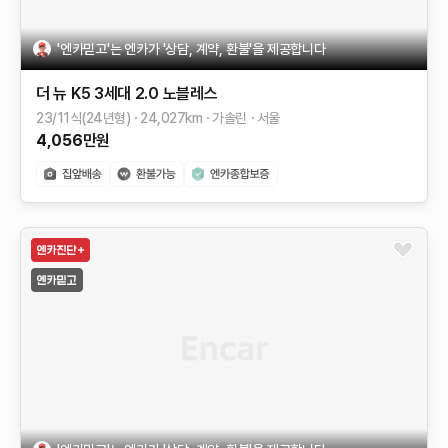
'엔카믿고'는 엔카가 '상담, 계약, 환불'을 제공합니다
더 뉴 K5 3세대
2.0
노블레스
23/11식(24년형)
24,027
km
가솔린
서울
4,056
만원