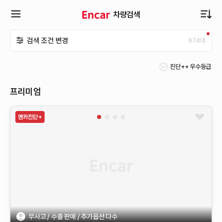
차량검색
확
검색 조건 변경
674
대
장
진단++ 우수등급
메
프리미엄
뉴
열
기
무사고 / 수출 판매 / 추가옵션 다수