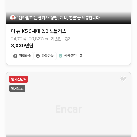
'엔카믿고'는 엔카가 '상담, 계약, 환불'을 제공합니다
더 뉴 K5 3세대
2.0
노블레스
24/02식
29,827
km
가솔린
경기
3,030
만원