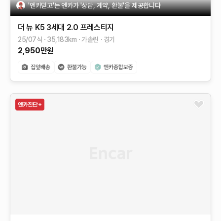
'엔카믿고'는 엔카가 '상담, 계약, 환불'을 제공합니다
더 뉴 K5 3세대
2.0
프레스티지
25/07식
35,183
km
가솔린
경기
2,950
만원