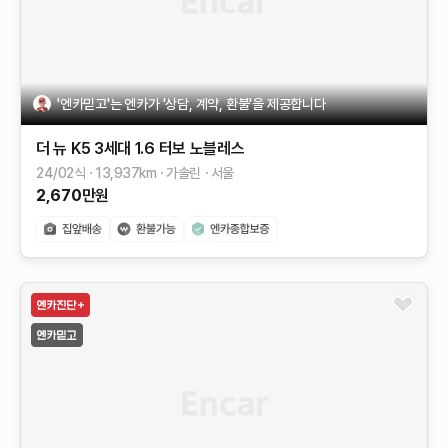
'엔카믿고'는 엔카가 '상담, 계약, 환불'을 제공합니다
더 뉴 K5 3세대
1.6 터보
노블레스
24/02식
13,937
km
가솔린
서울
2,670
만원