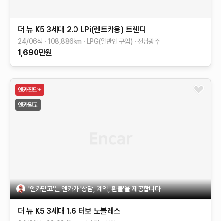
더 뉴 K5 3세대
2.0 LPi(렌트카용)
트렌디
24/06식
108,886
km
LPG(일반인 구입)
전남광주
1,690
만원
'엔카믿고'는 엔카가 '상담, 계약, 환불'을 제공합니다
더 뉴 K5 3세대
1.6 터보
노블레스