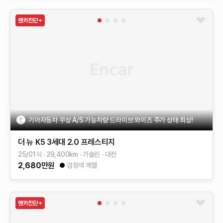
기아자동차 무상 A/S 가능차량 드라이브 와이즈 추가 상태 최상!
더 뉴 K5 3세대
2.0
프레스티지
25/01식
29,400
km
가솔린
대전
2,680
만원
검정색 계열