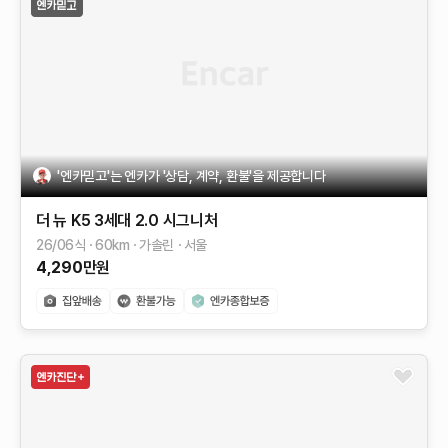
'엔카믿고'는 엔카가 '상담, 계약, 환불'을 제공합니다
더 뉴 K5 3세대
2.0
시그니처
26/06식
60
km
가솔린
서울
4,290
만원