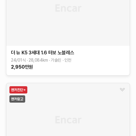
더 뉴 K5 3세대
1.6 터보
노블레스
24/01식
28,084
km
가솔린
인천
2,950
만원