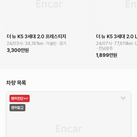
더 뉴 K5 3세대
2.0
프레스티지
더 뉴 K5 3세대
2.0
24/03식
34,181
km
가솔린
경기
24/07식
77,619
km
전남광주
3,300
만원
1,899
만원
차량 목록