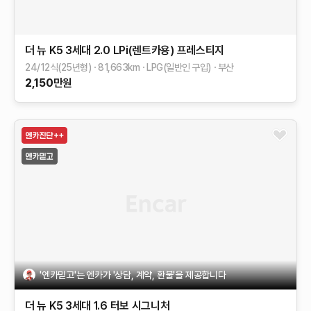
더 뉴 K5 3세대
2.0 LPi(렌트카용)
프레스티지
24/12식(25년형)
81,663
km
LPG(일반인 구입)
부산
2,150
만원
'엔카믿고'는 엔카가 '상담, 계약, 환불'을 제공합니다
더 뉴 K5 3세대
1.6 터보
시그니처