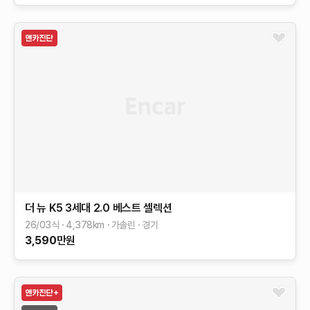
더 뉴 K5 3세대
2.0
베스트 셀렉션
26/03식
4,378
km
가솔린
경기
3,590
만원