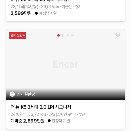
23/11식(24년형)
39,015
km
가솔린
경기
2,599
만원
검정색 계열
엔카 실촬영
더 뉴 K5 3세대
2.0 LPi
시그니처
24/07식
53,721
km
LPG(일반인 구입)
부산
계약중
2,899
만원
검정색 계열