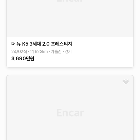
더 뉴 K5 3세대
2.0
프레스티지
24/02식
11,623
km
가솔린
경기
3,690
만원