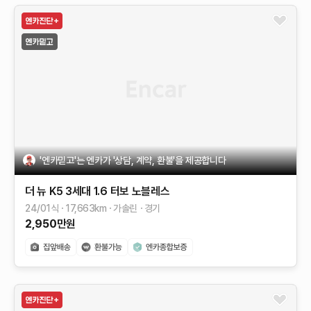
'엔카믿고'는 엔카가 '상담, 계약, 환불'을 제공합니다
더 뉴 K5 3세대
1.6 터보
노블레스
24/01식
17,663
km
가솔린
경기
2,950
만원