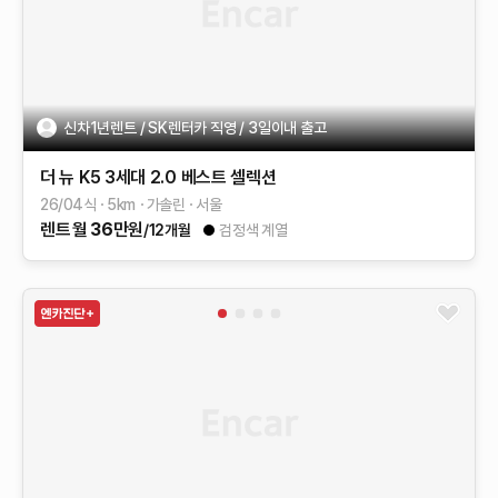
신차1년렌트 / SK렌터카 직영 / 3일이내 출고
더 뉴 K5 3세대
2.0
베스트 셀렉션
26/04식
5
km
가솔린
서울
렌트
월
36
만원
/12개월
검정색 계열