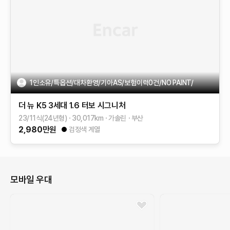
1인소유/특옵션/대차환영/기아AS/보험이력0건/NO PAINT/
더 뉴 K5 3세대
1.6 터보
시그니처
23/11식(24년형)
30,017
km
가솔린
부산
2,980
만원
검정색 계열
모바일 우대