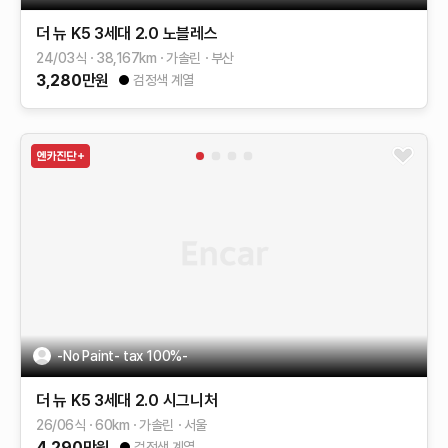
더 뉴 K5 3세대
2.0
노블레스
24/03식
38,167
km
가솔린
부산
3,280
만원
검정색 계열
-No Paint- tax 100%-
더 뉴 K5 3세대
2.0
시그니처
26/06식
60
km
가솔린
서울
4,290
만원
검정색 계열