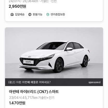
24/01식
28,084
km
가솔린
인천
2,950
만원
sponsored
아반떼 하이브리드 (CN7) 스마트
23/04식 45,717km 가솔린+전기
1.470만원