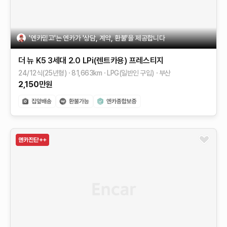
'엔카믿고'는 엔카가 '상담, 계약, 환불'을 제공합니다
더 뉴 K5 3세대
2.0 LPi(렌트카용)
프레스티지
24/12식(25년형)
81,663
km
LPG(일반인 구입)
부산
2,150
만원