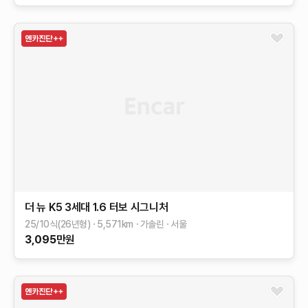
더 뉴 K5 3세대
1.6 터보
시그니처
25/10식(26년형)
5,571
km
가솔린
서울
3,095
만원