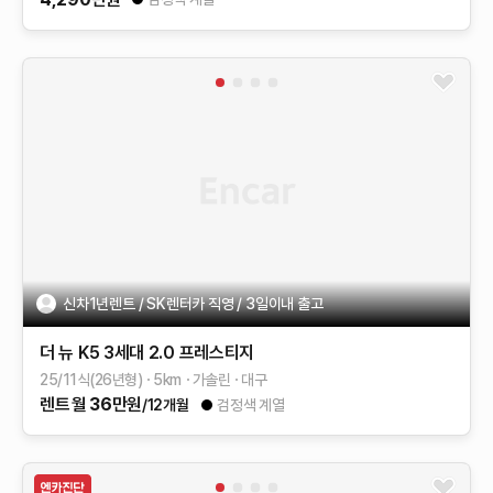
신차1년렌트 / SK렌터카 직영 / 3일이내 출고
더 뉴 K5 3세대
2.0
프레스티지
25/11식(26년형)
5
km
가솔린
대구
렌트
월
36
만원
/12개월
검정색 계열