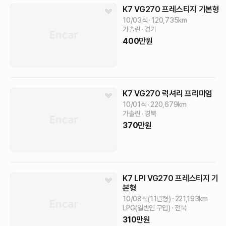
K7
VG270 프레스티지
기본형
10/03식
120,735
km
가솔린
경기
400
만원
K7
VG270 럭셔리
프리미엄
10/01식
220,679
km
가솔린
경북
370
만원
K7
LPI VG270 프레스티지
기
본형
10/08식(11년형)
221,193
km
LPG(일반인 구입)
전북
310
만원