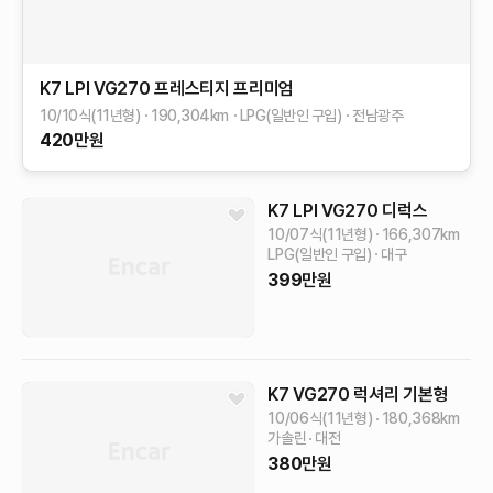
K7
LPI VG270 프레스티지
프리미엄
10/10식(11년형)
190,304
km
LPG(일반인 구입)
전남광주
420
만원
K7
LPI VG270 디럭스
10/07식(11년형)
166,307
km
LPG(일반인 구입)
대구
399
만원
K7
VG270 럭셔리
기본형
10/06식(11년형)
180,368
km
가솔린
대전
380
만원