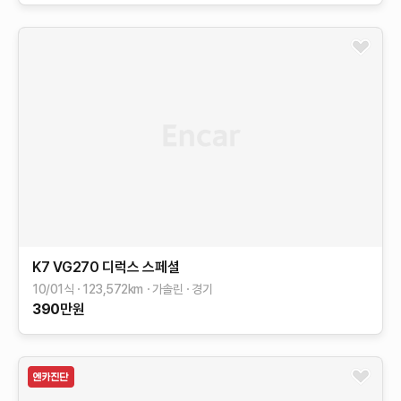
K7
VG270 디럭스
스페셜
10/01식
123,572
km
가솔린
경기
390
만원