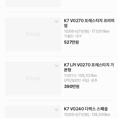
K7
VG270 프레스티지
프리미
엄
10/06식(11년형)
173,615
km
가솔린
대구
527
만원
K7
LPI VG270 프레스티지
기
본형
11/01식
158,337
km
LPG(일반인 구입)
광주
390
만원
K7
VG240 디럭스
스페셜
10/09식(11년형)
138,500
km