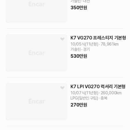
가솔린
대전
350
만원
K7
VG270 프레스티지
기본형
10/05식(11년형)
78,961
km
가솔린
경기
530
만원
K7
LPI VG270 럭셔리
기본형
10/07식(11년형)
260,000
km
LPG(일반인 구입)
충북
270
만원