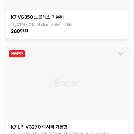
K7
VG350 노블레스
기본형
10/01식
215,248
km
가솔린
서울
280
만원
K7
LPI VG270 럭셔리
기본형