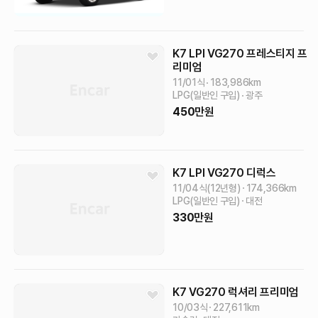
K7
LPI VG270 프레스티지
프
리미엄
11/01식
183,986
km
LPG(일반인 구입)
광주
450
만원
K7
LPI VG270 디럭스
11/04식(12년형)
174,366
km
LPG(일반인 구입)
대전
330
만원
K7
VG270 럭셔리
프리미엄
10/03식
227,611
km