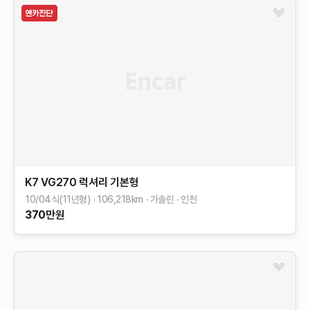
K7
VG270 럭셔리
기본형
10/04식(11년형)
106,218
km
가솔린
인천
370
만원