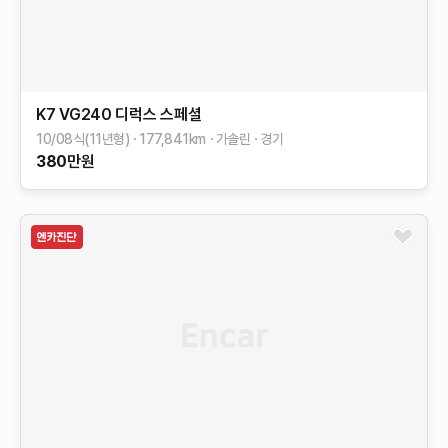
K7
VG240 디럭스
스페셜
10/08식(11년형)
177,841
km
가솔린
경기
380
만원