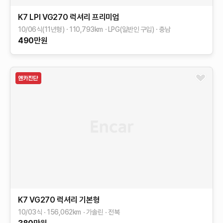
K7
LPI VG270 럭셔리
프리미엄
10/06식(11년형)
110,793
km
LPG(일반인 구입)
충남
490
만원
K7
VG270 럭셔리
기본형
10/03식
156,062
km
가솔린
전북