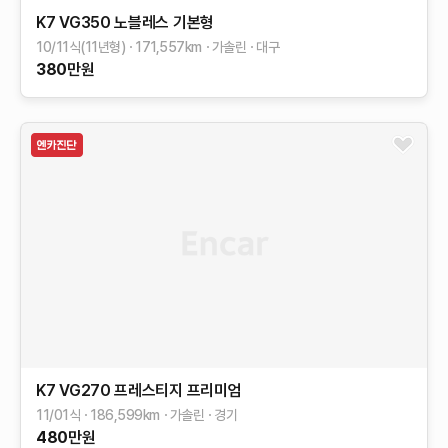
K7
VG350 노블레스
기본형
10/11식(11년형)
171,557
km
가솔린
대구
380
만원
K7
VG270 프레스티지
프리미엄
11/01식
186,599
km
가솔린
경기
480
만원