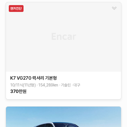
K7
VG270 럭셔리
기본형
10/11식(11년형)
154,289
km
가솔린
대구
370
만원