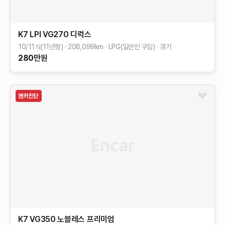
K7
LPI VG270 디럭스
10/11식(11년형)
208,099
km
LPG(일반인 구입)
경기
280
만원
K7
VG350 노블레스
프리미엄