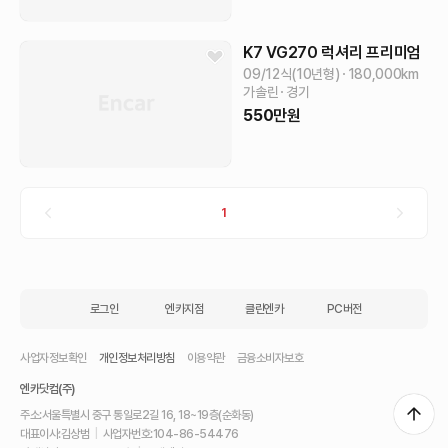
K7
VG270 럭셔리
프리미엄
09/12식(10년형)
180,000
km
가솔린
경기
550
만원
1
로그인
엔카지점
클린엔카
PC버전
사업자정보확인
개인정보처리방침
이용약관
금융소비자보호
엔카닷컴(주)
주소:
서울특별시 중구 통일로2길 16, 18~19층(순화동)
대표이사:
김상범
|
사업자번호:
104-86-54476