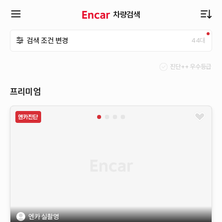
차량검색
확
검색 조건 변경
44
대
장
진단++ 우수등급
메
프리미엄
뉴
열
기
엔카 실촬영