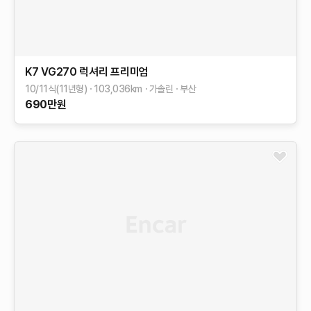
K7
VG270 럭셔리
프리미엄
10/11식(11년형)
103,036
km
가솔린
부산
690
만원