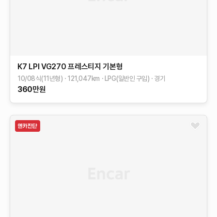
K7
LPI VG270 프레스티지
기본형
10/08식(11년형)
121,047
km
LPG(일반인 구입)
경기
360
만원