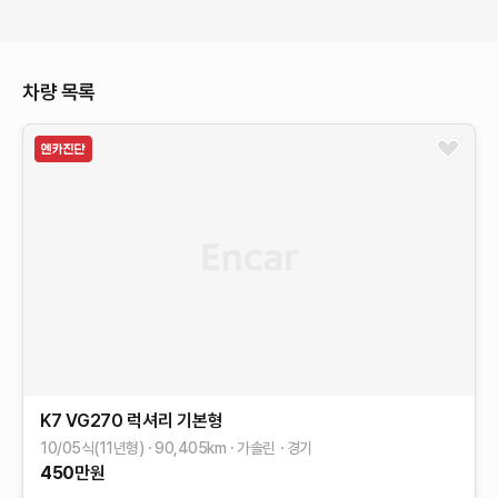
차량 목록
K7
VG270 럭셔리
기본형
10/05식(11년형)
90,405
km
가솔린
경기
450
만원