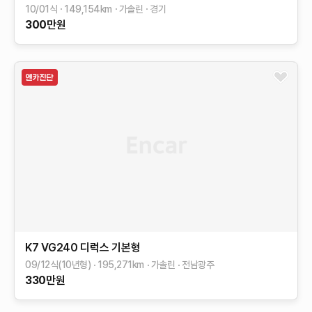
10/01식
149,154
km
가솔린
경기
300
만원
K7
VG240 디럭스
기본형
09/12식(10년형)
195,271
km
가솔린
전남광주
330
만원