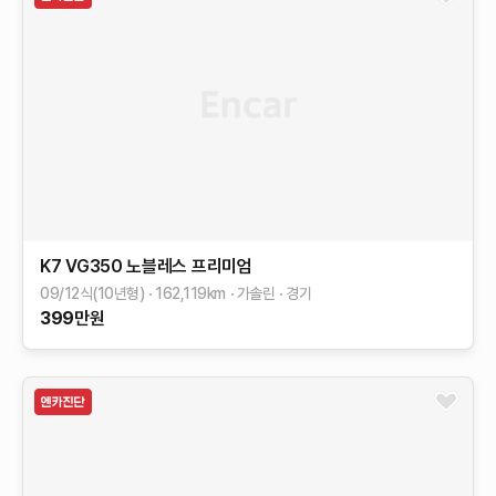
K7
VG350 노블레스
프리미엄
09/12식(10년형)
162,119
km
가솔린
경기
399
만원