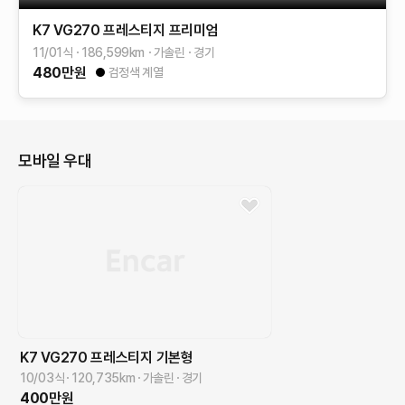
K7
VG270 프레스티지
프리미엄
11/01식
186,599
km
가솔린
경기
480
만원
검정색 계열
모바일 우대
K7
VG270 프레스티지
기본형
10/03식
120,735
km
가솔린
경기
400
만원