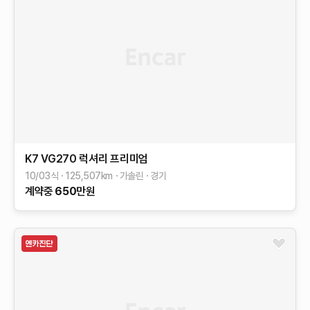
K7
VG270 럭셔리
프리미엄
10/03식
125,507
km
가솔린
경기
계약중
650
만원