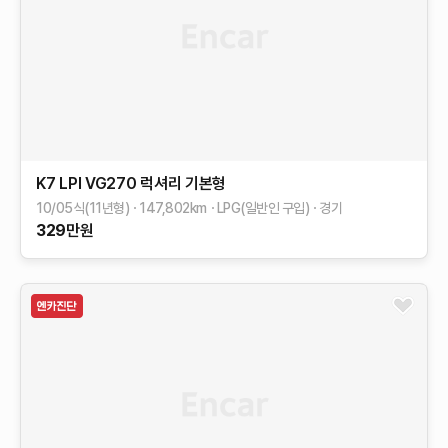
K7
LPI VG270 럭셔리
기본형
10/05식(11년형)
147,802
km
LPG(일반인 구입)
경기
329
만원