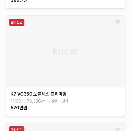
380
만원
K7
VG350 노블레스
프리미엄
11/03식
79,350
km
가솔린
경기
570
만원