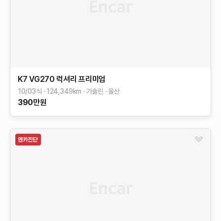
K7
VG270 럭셔리
프리미엄
10/03식
124,349
km
가솔린
울산
390
만원