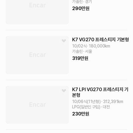
가솔린
경기
290
만원
K7
VG270 프레스티지
기본형
10/02식
180,000
km
가솔린
서울
319
만원
K7
LPI VG270 프레스티지
기
본형
10/06식(11년형)
312,391
km
LPG(일반인 구입)
대전
230
만원