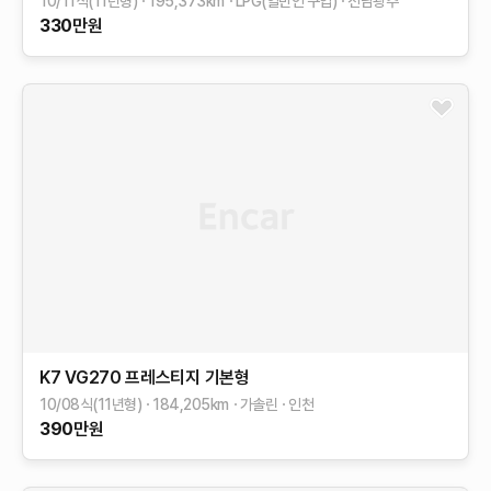
10/11식(11년형)
195,373
km
LPG(일반인 구입)
전남광주
330
만원
K7
VG270 프레스티지
기본형
10/08식(11년형)
184,205
km
가솔린
인천
390
만원