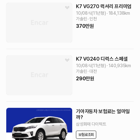
K7
VG270 럭셔리
프리미엄
10/08식(11년형)
184,138
km
가솔린
인천
370
만원
K7
VG240 디럭스
스페셜
10/08식(11년형)
140,935
km
가솔린
대전
290
만원
기아자동차 보험료는 얼마일
까?
삼성화재 다이렉트
보험료조회