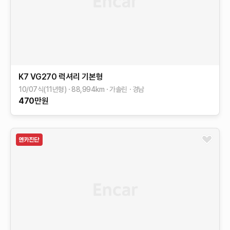
K7
VG270 럭셔리
기본형
10/07식(11년형)
88,994
km
가솔린
경남
470
만원