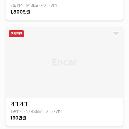
23/11식
910
km
전기
경기
1,800
만원
기타
기타
19/11식
17,489
km
기타
경남
190
만원