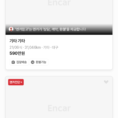
'엔카믿고'는 엔카가 '상담, 계약, 환불'을 제공합니다
기타
기타
21/06식
31,046
km
기타
대구
590
만원