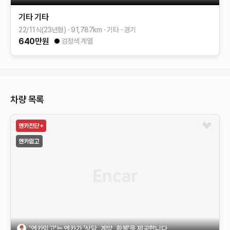
기타
기타
22/11식(23년형)
91,787
km
기타
경기
640
만원
검정색 계열
차량 목록
'엔카믿고'는 엔카가 '상담, 계약, 환불'을 제공합니다