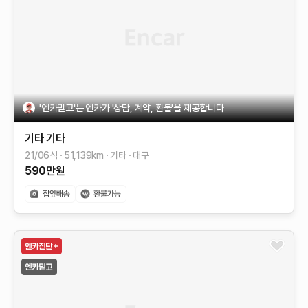
'엔카믿고'는 엔카가 '상담, 계약, 환불'을 제공합니다
기타
기타
21/06식
51,139
km
기타
대구
590
만원