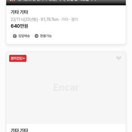
기타
기타
22/11식(23년형)
91,787
km
기타
경기
640
만원
기타
기타