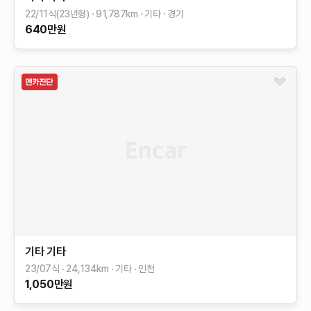
22/11식(23년형)
91,787
km
기타
경기
640
만원
기타
기타
23/07식
24,134
km
기타
인천
1,050
만원