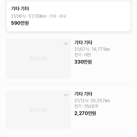
기타
기타
21/06식
51,139
km
기타
대구
590
만원
기타
기타
21/07식
19,771
km
전기
대전
330
만원
기타
기타
21/12식
20,357
km
전기
전남광주
2,270
만원