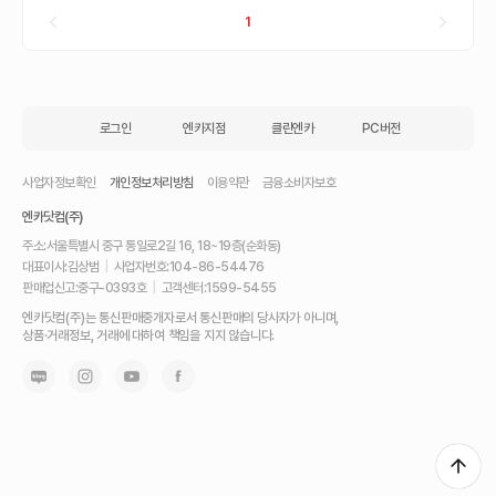
1
로그인
엔카지점
클린엔카
PC버전
사업자정보확인
개인정보처리방침
이용약관
금융소비자보호
엔카닷컴(주)
주소:
서울특별시 중구 통일로2길 16, 18~19층(순화동)
대표이사:
김상범
|
사업자번호:
104-86-54476
판매업신고:
중구-0393호
|
고객센터:
1599-5455
내
엔카닷컴(주)는 통신판매중개자로서 통신판매의 당사자가 아니며,
차
상품·거래정보, 거래에 대하여 책임을 지지 않습니다.
를
최
고
가
에
팔
고,
믿
고