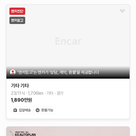
'엔카믿고'는 엔카가 '상담, 계약, 환불'을 제공합니다
기타
기타
23/11식
1,706
km
기타
경기
1,890
만원