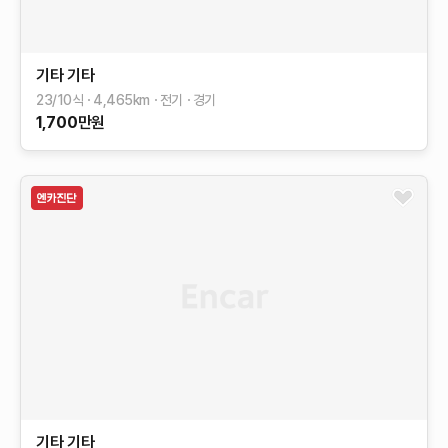
기타
기타
23/10식
4,465
km
전기
경기
1,700
만원
기타
기타