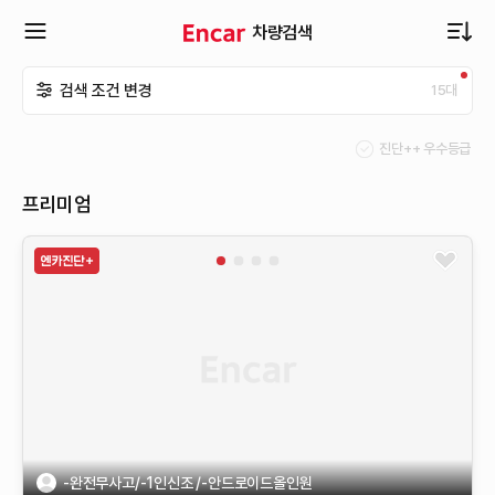
차량검색
확
검색 조건 변경
15
대
장
진단++ 우수등급
메
프리미엄
뉴
열
기
-완전무사고/-1인신조 /-안드로이드올인원