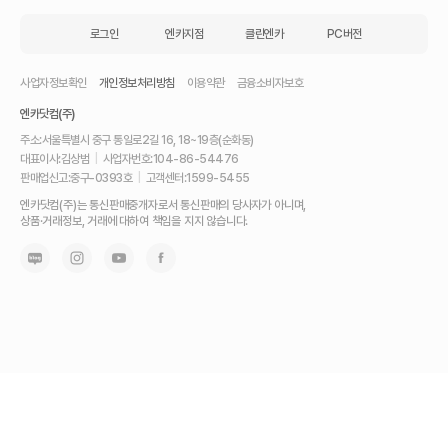
로그인
엔카지점
클린엔카
PC버전
사업자정보확인
개인정보처리방침
이용약관
금융소비자보호
엔카닷컴(주)
주소:
서울특별시 중구 통일로2길 16, 18~19층(순화동)
대표이사:
김상범
|
사업자번호:
104-86-54476
판매업신고:
중구-0393호
|
고객센터:
1599-5455
내
엔카닷컴(주)는 통신판매중개자로서 통신판매의 당사자가 아니며,
차
상품·거래정보, 거래에 대하여 책임을 지지 않습니다.
를
최
고
가
에
팔
고,
믿
고
사
는
가
장
좋