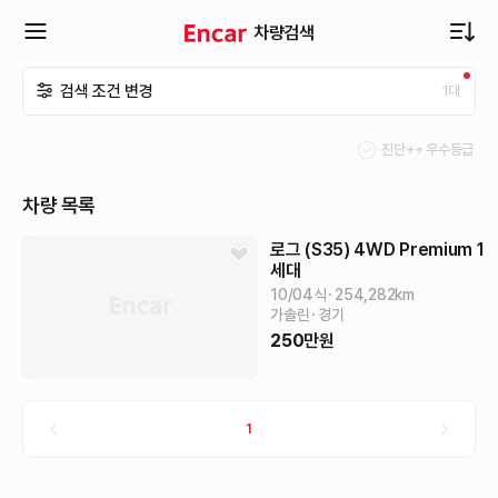
차량검색
확
검색 조건 변경
1
대
장
진단++ 우수등급
메
차량 목록
뉴
로그 (S35)
4WD Premium
1
세대
10/04식
254,282
km
열
가솔린
경기
250
만원
기
1