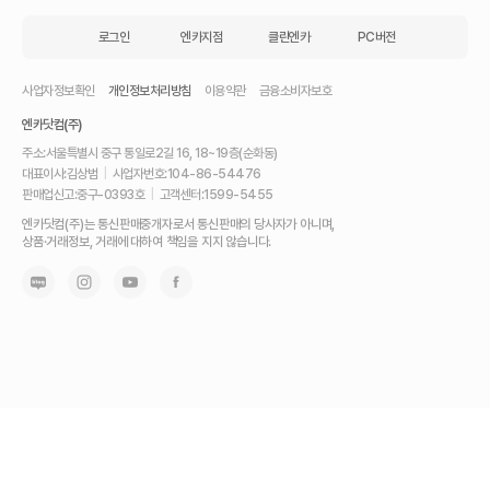
로그인
엔카지점
클린엔카
PC버전
사업자정보확인
개인정보처리방침
이용약관
금융소비자보호
엔카닷컴(주)
주소:
서울특별시 중구 통일로2길 16, 18~19층(순화동)
대표이사:
김상범
|
사업자번호:
104-86-54476
판매업신고:
중구-0393호
|
고객센터:
1599-5455
내
엔카닷컴(주)는 통신판매중개자로서 통신판매의 당사자가 아니며,
차
상품·거래정보, 거래에 대하여 책임을 지지 않습니다.
를
최
고
가
에
팔
고,
믿
고
사
는
가
장
좋