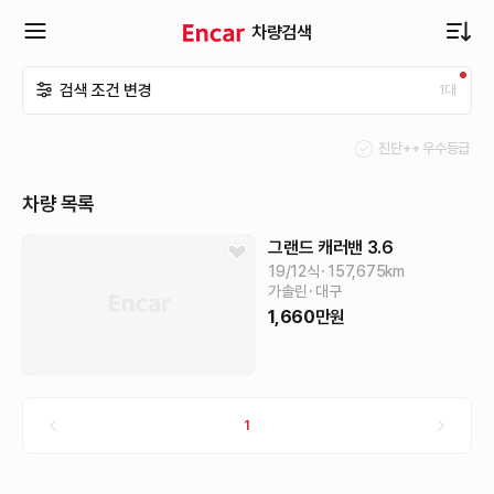
차량검색
확
검색 조건 변경
1
대
장
진단++ 우수등급
메
차량 목록
뉴
그랜드 캐러밴
3.6
19/12식
157,675
km
가솔린
대구
열
1,660
만원
기
1