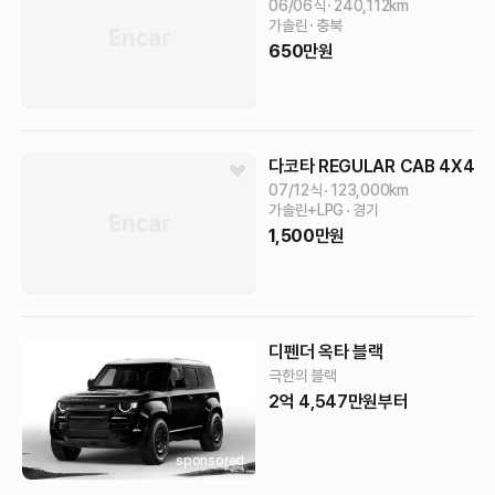
06/06식
240,112
km
가솔린
충북
650
만원
다코타
REGULAR CAB 4X4
07/12식
123,000
km
가솔린+LPG
경기
1,500
만원
디펜더 옥타 블랙
극한의 블랙
2억 4,547만원부터
sponsored