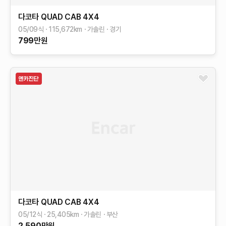
다코타
QUAD CAB 4X4
05/09식
115,672
km
가솔린
경기
799
만원
다코타
QUAD CAB 4X4
05/12식
25,405
km
가솔린
부산
2,590
만원