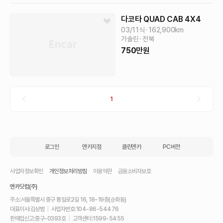
다코타
QUAD CAB 4X4
03/11식
162,900
km
가솔린
전북
750
만원
1
로그인
엔카지점
클린엔카
PC버전
사업자정보확인
개인정보처리방침
이용약관
금융소비자보호
엔카닷컴(주)
주소:
서울특별시 중구 통일로2길 16, 18~19층(순화동)
대표이사:
김상범
|
사업자번호:
104-86-54476
판매업신고:
중구-0393호
|
고객센터:
1599-5455