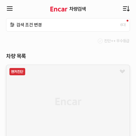
차량검색
확
검색 조건 변경
6
대
장
진단++ 우수등급
메
차량 목록
뉴
열
기