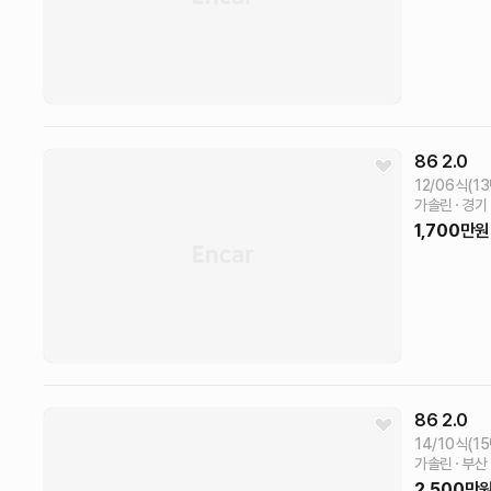
86
2.0
12/06식(1
가솔린
경기
1,700
만원
86
2.0
14/10식(1
가솔린
부산
2,500
만