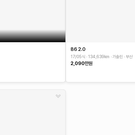
86
2.0
17/05식
134,639
km
가솔린
부산
2,090
만원