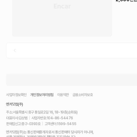
사업자정보확인
개인정보처리방침
이용약관
금융소비자보호
엔카닷컴(주)
주소:
서울특별시 중구 통일로2길 16, 18~19층(순화동)
대표이사:
김상범
|
사업자번호:
104-86-54476
판매업신고:
중구-0393호
|
고객센터:
1599-5455
내
엔카닷컴(주)는 통신판매중개자로서 통신판매의 당사자가 아니며,
차
상품·거래정보, 거래에 대하여 책임을 지지 않습니다.