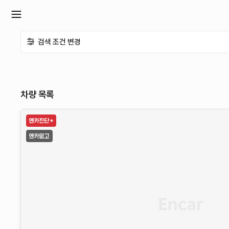
확
검색 조건 변경
장
메
차량 목록
뉴
열
기