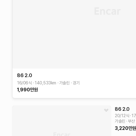
86
2.0
16/06식
140,533
km
가솔린
경기
1,990
만원
86
2.0
20/12식
17
가솔린
부산
3,220
만