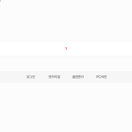
1
로그인
엔카지점
클린엔카
PC버전