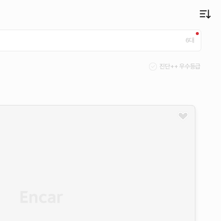
6
대
진단++ 우수등급