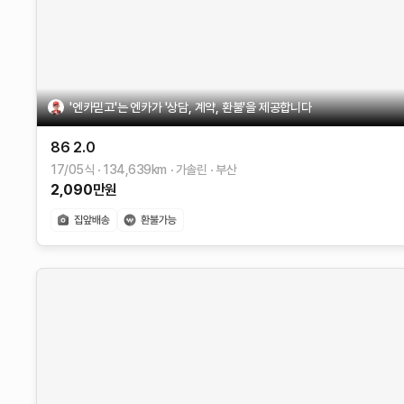
'엔카믿고'는 엔카가 '상담, 계약, 환불'을 제공합니다
86
2.0
17/05식
134,639
km
가솔린
부산
2,090
만원