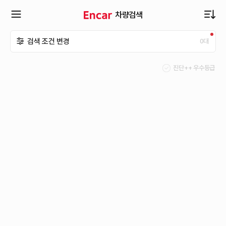
차량검색
확
검색 조건 변경
0
대
장
진단++ 우수등급
메
뉴
열
기