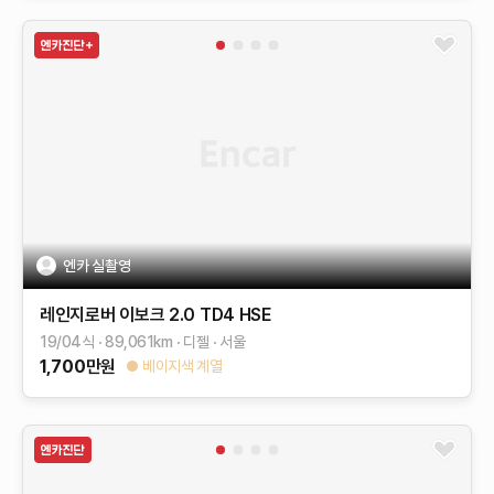
엔카 실촬영
레인지로버 이보크
2.0 TD4 HSE
19/04식
89,061
km
디젤
서울
1,700
만원
베이지색 계열