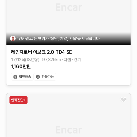
'엔카믿고'는 엔카가 '상담, 계약, 환불'을 제공합니다
레인지로버 이보크
2.0 TD4 SE
17/12식(18년형)
97,329
km
디젤
경기
1,160
만원