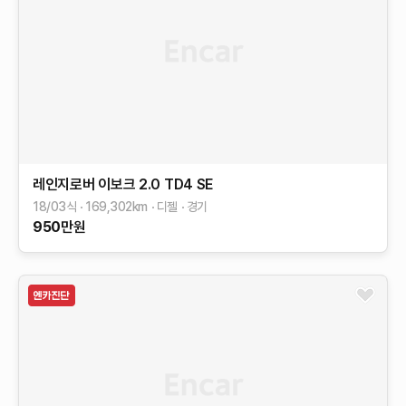
레인지로버 이보크
2.0 TD4 SE
18/03식
169,302
km
디젤
경기
950
만원