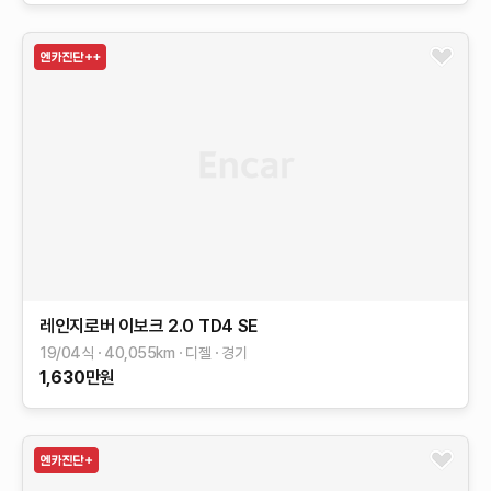
레인지로버 이보크
2.0 TD4 SE
19/04식
40,055
km
디젤
경기
1,630
만원