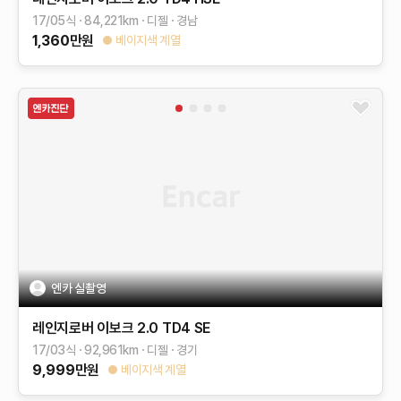
17/05식
84,221
km
디젤
경남
1,360
만원
베이지색 계열
엔카 실촬영
레인지로버 이보크
2.0 TD4 SE
17/03식
92,961
km
디젤
경기
9,999
만원
베이지색 계열