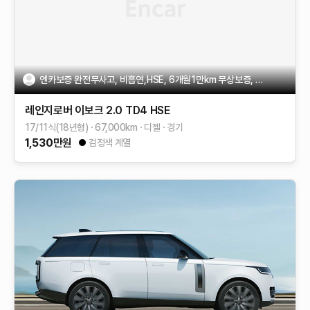
엔카보증 완전무사고, 비흡연,HSE, 6개월1만km 무상보증, 상태굳
레인지로버 이보크
2.0 TD4 HSE
17/11식(18년형)
67,000
km
디젤
경기
1,530
만원
검정색 계열