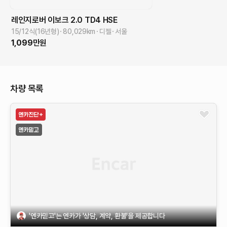
레인지로버 이보크
2.0 TD4 HSE
15/12식(16년형)
80,029
km
디젤
서울
1,099
만원
차량 목록
'엔카믿고'는 엔카가 '상담, 계약, 환불'을 제공합니다