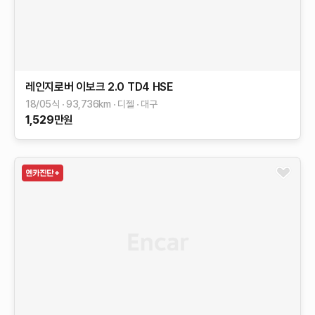
레인지로버 이보크
2.0 TD4 HSE
18/05식
93,736
km
디젤
대구
1,529
만원