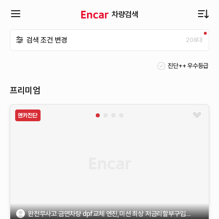
차량검색
확
검색 조건 변경
208
대
장
진단++ 우수등급
메
프리미엄
뉴
열
기
완전무사고 금연차량 dpf교체 엔진,미션 최상 저금리할부구입가