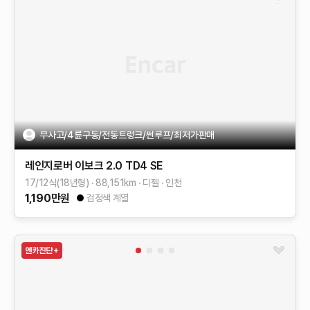
무사고/4륜구동/전동트렁크/썬루프/최저가판매
레인지로버 이보크
2.0 TD4 SE
17/12식(18년형)
88,151
km
디젤
인천
1,190
만원
검정색 계열