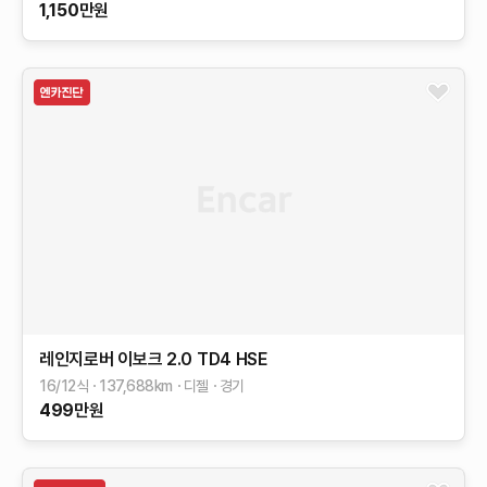
1,150
만원
레인지로버 이보크
2.0 TD4 HSE
16/12식
137,688
km
디젤
경기
499
만원