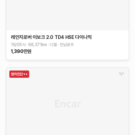
레인지로버 이보크
2.0 TD4 HSE 다이나믹
16/05식
88,371
km
디젤
전남광주
1,390
만원