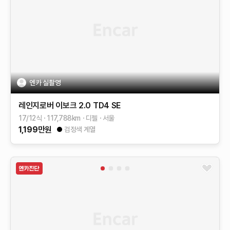
엔카 실촬영
레인지로버 이보크
2.0 TD4 SE
17/12식
117,788
km
디젤
서울
1,199
만원
검정색 계열