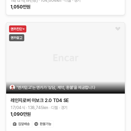
18/12식(19년형)
104,604
km
디젤
경기
1,050
만원
'엔카믿고'는 엔카가 '상담, 계약, 환불'을 제공합니다
레인지로버 이보크
2.0 TD4 SE
17/04식
138,745
km
디젤
경기
1,090
만원