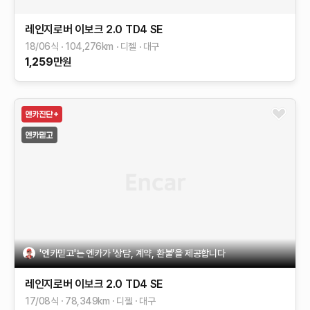
레인지로버 이보크
2.0 TD4 SE
18/06식
104,276
km
디젤
대구
1,259
만원
'엔카믿고'는 엔카가 '상담, 계약, 환불'을 제공합니다
레인지로버 이보크
2.0 TD4 SE
17/08식
78,349
km
디젤
대구