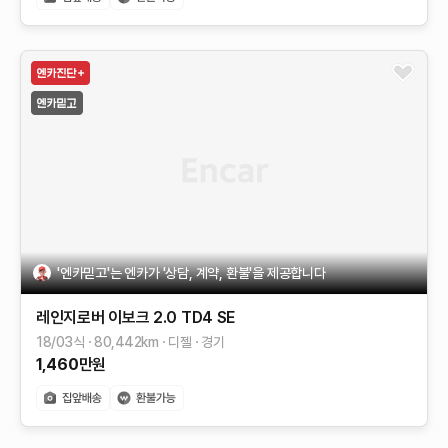
'엔카믿고'는 엔카가 '상담, 계약, 환불'을 제공합니다
레인지로버 이보크
2.0 TD4 SE
18/03식
80,442
km
디젤
경기
1,460
만원