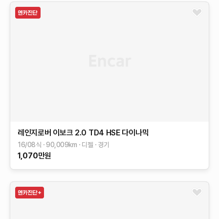
레인지로버 이보크
2.0 TD4 HSE 다이나믹
16/08식
90,009
km
디젤
경기
1,070
만원