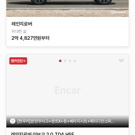
sponsored
레인지로버
위대한 삶
2억 4,827만원부터
[한우카]완전무사고+렌트X+흰+베이지시트+메리디안스피커+후카
레인지로버 이보크
2.0 TD4 HSE