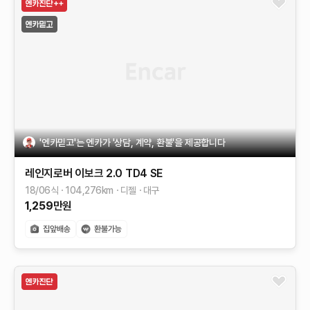
'엔카믿고'는 엔카가 '상담, 계약, 환불'을 제공합니다
레인지로버 이보크
2.0 TD4 SE
18/06식
104,276
km
디젤
대구
1,259
만원