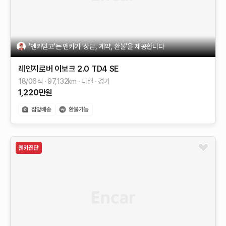
'엔카믿고'는 엔카가 '상담, 계약, 환불'을 제공합니다
레인지로버 이보크
2.0 TD4 SE
18/06식
97,132
km
디젤
경기
1,220
만원