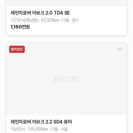
레인지로버 이보크
2.0 TD4 SE
17/12식(18년형)
97,329
km
디젤
경기
1,160
만원
레인지로버 이보크
2.2 SD4 퓨어
15/02식
125,095
km
디젤
서울