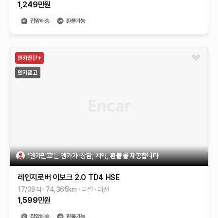
1,249
만원
'엔카믿고'는 엔카가 '상담, 계약, 환불'을 제공합니다
레인지로버 이보크
2.0 TD4 HSE
17/08식
74,365
km
디젤
대전
1,599
만원