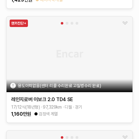
용도이력없음(센터 리콜 수리완료 고질병수리 완료)
레인지로버 이보크
2.0 TD4 SE
17/12식(18년형)
97,329
km
디젤
경기
1,160
만원
검정색 계열