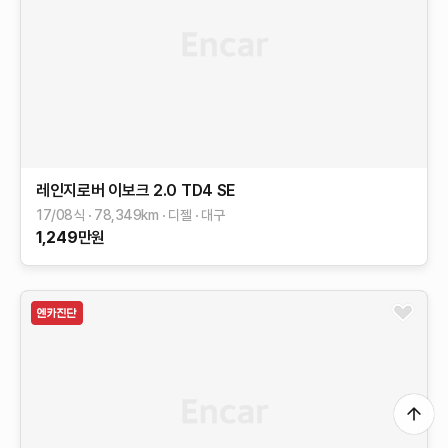
레인지로버 이보크
2.0 TD4 SE
17/08식
78,349
km
디젤
대구
1,249
만원