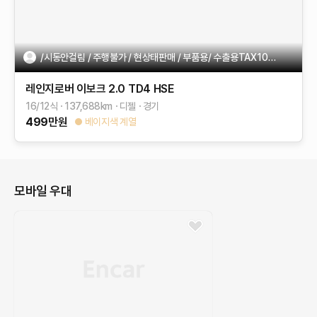
/시동안걸림 / 주행불가 / 현상태판매 / 부품용/ 수출용TAX100%
레인지로버 이보크
2.0 TD4 HSE
16/12식
137,688
km
디젤
경기
499
만원
베이지색 계열
모바일 우대