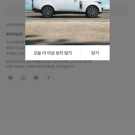
로그인
엔카지점
클린엔카
PC버전
사업자정보확인
개인정보처리방침
이용약관
금융소비자보호
엔카닷컴(주)
주소:
서울특별시 중구 통일로2길 16, 18~19층(순화동)
대표이사:
김상범
|
사업자번호:
104-86-54476
오늘 더 이상 보지 않기
닫기
판매업신고:
중구-0393호
|
고객센터:
1599-5455
내
엔카닷컴(주)는 통신판매중개자로서 통신판매의 당사자가 아니며,
차
상품·거래정보, 거래에 대하여 책임을 지지 않습니다.
를
최
고
가
에
팔
고,
믿
고
사
는
가
장
좋