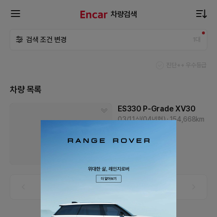
차량검색
확
검색 조건 변경
1
대
장
진단++ 우수등급
메
차량 목록
뉴
ES330
P-Grade
XV30
03/11식(04년형)
154,668
km
가솔린
부산
열
420
만원
기
1