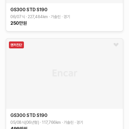
GS300
STD
S190
06/07식
227,484
km
가솔린
경기
250
만원
GS300
STD
S190
05/08식(06년형)
117,766
km
가솔린
경기
499
만원