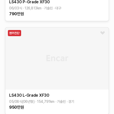
LS430
P-Grade
XF30
06/03식
126,813
km
가솔린
대구
790
만원
LS430
L-Grade
XF30
05/08식(06년형)
154,791
km
가솔린
경기
950
만원