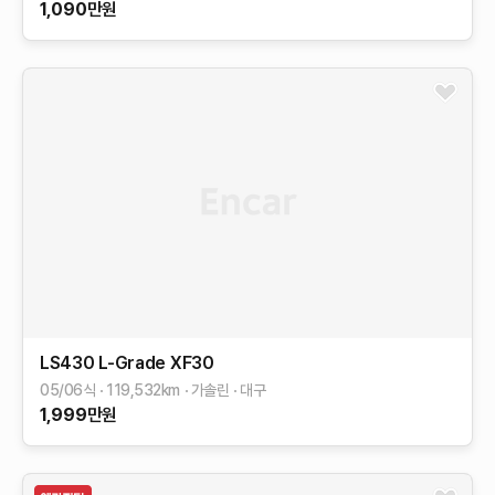
1,090
만원
LS430
L-Grade
XF30
05/06식
119,532
km
가솔린
대구
1,999
만원