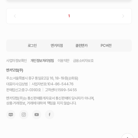
1
로그인
엔카지점
클린엔카
PC버전
사업자정보확인
개인정보처리방침
이용약관
금융소비자보호
엔카닷컴(주)
주소:
서울특별시 중구 통일로2길 16, 18~19층(순화동)
대표이사:
김상범
|
사업자번호:
104-86-54476
판매업신고:
중구-0393호
|
고객센터:
1599-5455
내
엔카닷컴(주)는 통신판매중개자로서 통신판매의 당사자가 아니며,
차
상품·거래정보, 거래에 대하여 책임을 지지 않습니다.
를
최
고
가
에
팔
고,