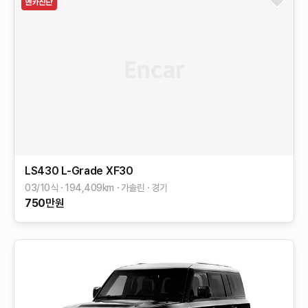
LS430
L-Grade
XF30
03/10식
194,409
km
가솔린
경기
750
만원