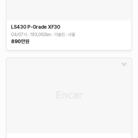
LS430
P-Grade
XF30
04/07식
183,062
km
가솔린
서울
890
만원