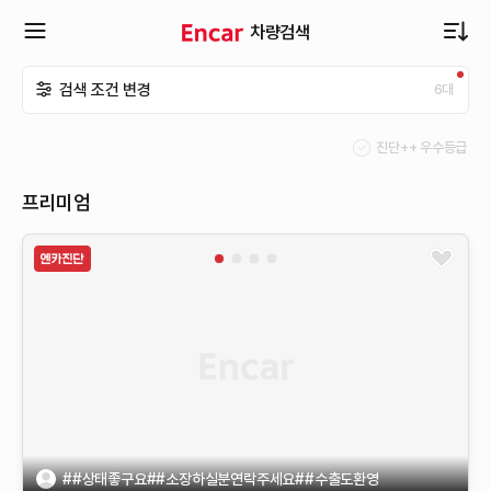
차량검색
확
검색 조건 변경
6
대
장
진단++ 우수등급
메
프리미엄
뉴
열
기
##상태좋구요##소장하실분연락주세요##수출도환영