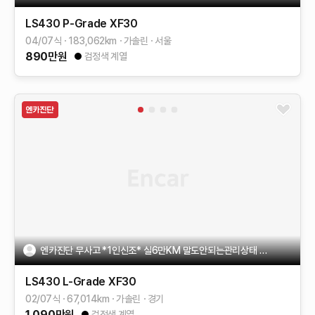
LS430
P-Grade
XF30
04/07식
183,062
km
가솔린
서울
890
만원
검정색 계열
엔카진단 무사고 *1인신조* 실6만KM 말도안되는관리상태 유물급
LS430
L-Grade
XF30
02/07식
67,014
km
가솔린
경기
1,090
만원
검정색 계열