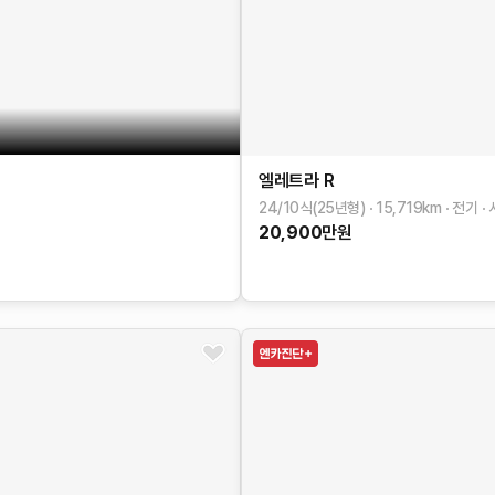
엘레트라
R
24/10식(25년형)
15,719
km
전기
20,900
만원