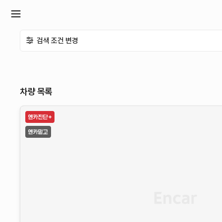
확
검색 조건 변경
장
메
차량 목록
뉴
열
기