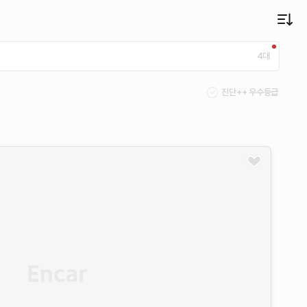
4
대
진단++ 우수등급