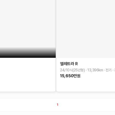
엘레트라
R
24/10식(25년형)
13,396
km
전기
15,650
만원
1