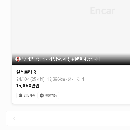
'엔카믿고'는 엔카가 '상담, 계약, 환불'을 제공합니다
엘레트라
R
24/10식(25년형)
13,396
km
전기
경기
15,650
만원