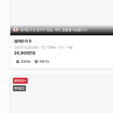
'엔카믿고'는 엔카가 '상담, 계약, 환불'을 제공합니다
엘레트라
R
24/10식(25년형)
15,719
km
전기
서울
20,900
만원