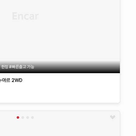
대 한정 #빠른출고 가능
 누아르 2WD