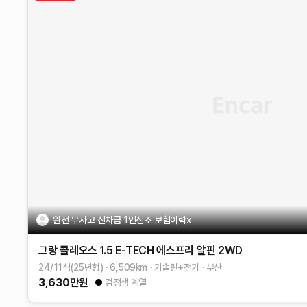
완전 무사고 신차급 1인신조 보험이력x
그랑 콜레오스
1.5 E-TECH 에스프리 알핀 2WD
24/11식(25년형)
6,509
km
가솔린+전기
부산
3,630
만원
검정색 계열