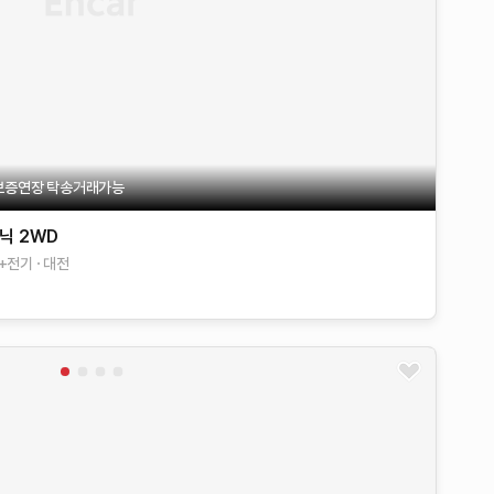
월보증연장 탁송거래가능
코닉 2WD
+전기
대전