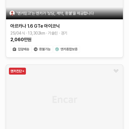
'엔카믿고'는 엔카가 '상담, 계약, 환불'을 제공합니다
아르카나
1.6 GTe 아이코닉
25/04식
13,302
km
가솔린
경기
2,060
만원