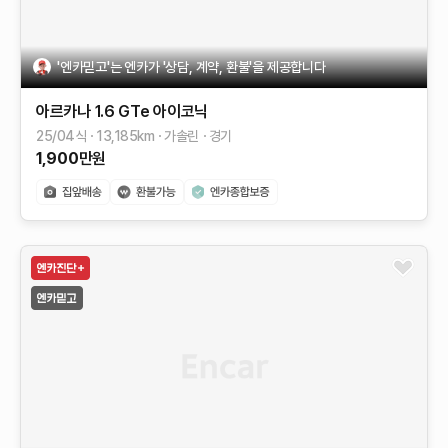
'엔카믿고'는 엔카가 '상담, 계약, 환불'을 제공합니다
아르카나
1.6 GTe 아이코닉
25/04식
13,185
km
가솔린
경기
1,900
만원