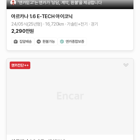
'엔카믿고'는 엔카가 '상담, 계약, 환불'을 제공합니다
아르카나
1.6 E-TECH 아이코닉
24/05식(25년형)
16,720
km
가솔린+전기
경기
2,290
만원