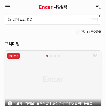
차량검색
확
검색 조건 변경
155
대
장
진단++ 우수등급
메
프리미엄
뉴
열
기
아르카나 하이브리드 아이코닉 ,완전무사고,1인신조,어라운드뷰