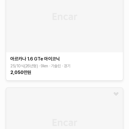
아르카나
1.6 GTe 아이코닉
25/10식(26년형)
9
km
가솔린
경기
2,050
만원