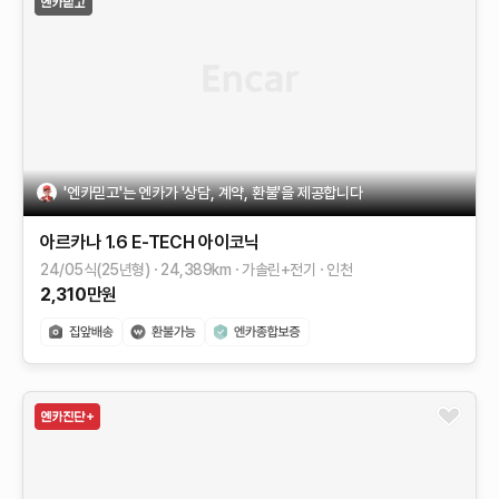
'엔카믿고'는 엔카가 '상담, 계약, 환불'을 제공합니다
아르카나
1.6 E-TECH 아이코닉
24/05식(25년형)
24,389
km
가솔린+전기
인천
2,310
만원