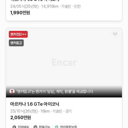
24/05식(25년형)
14,916
km
가솔린
인천
1,990
만원
'엔카믿고'는 엔카가 '상담, 계약, 환불'을 제공합니다
아르카나
1.6 GTe 아이코닉
25/10식(26년형)
16
km
가솔린
경기
2,050
만원