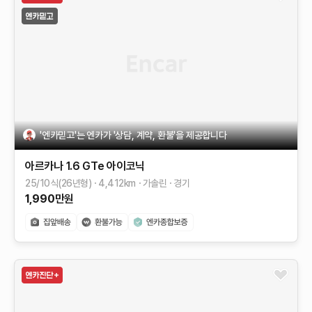
'엔카믿고'는 엔카가 '상담, 계약, 환불'을 제공합니다
아르카나
1.6 GTe 아이코닉
25/10식(26년형)
4,412
km
가솔린
경기
1,990
만원