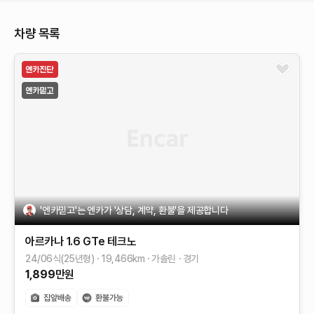
차량 목록
'엔카믿고'는 엔카가 '상담, 계약, 환불'을 제공합니다
아르카나
1.6 GTe 테크노
24/06식(25년형)
19,466
km
가솔린
경기
1,899
만원