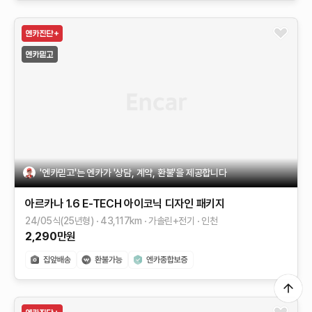
'엔카믿고'는 엔카가 '상담, 계약, 환불'을 제공합니다
아르카나
1.6 E-TECH 아이코닉 디자인 패키지
24/05식(25년형)
43,117
km
가솔린+전기
인천
2,290
만원