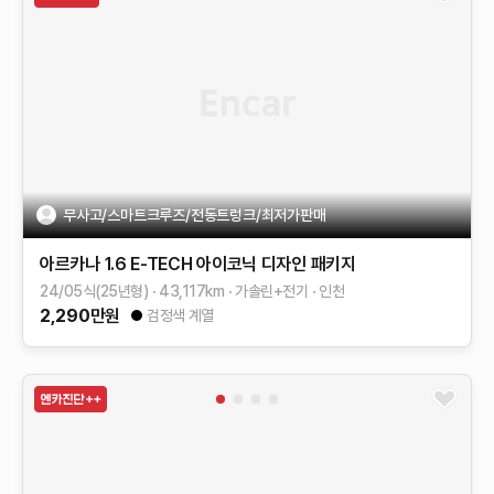
무사고/스마트크루즈/전동트렁크/최저가판매
아르카나
1.6 E-TECH 아이코닉 디자인 패키지
24/05식(25년형)
43,117
km
가솔린+전기
인천
2,290
만원
검정색 계열