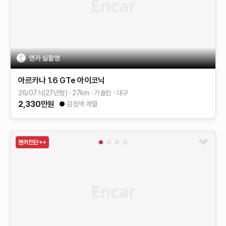
엔카 실촬영
아르카나
1.6 GTe 아이코닉
26/07식(27년형)
27
km
가솔린
대구
2,330
만원
검정색 계열