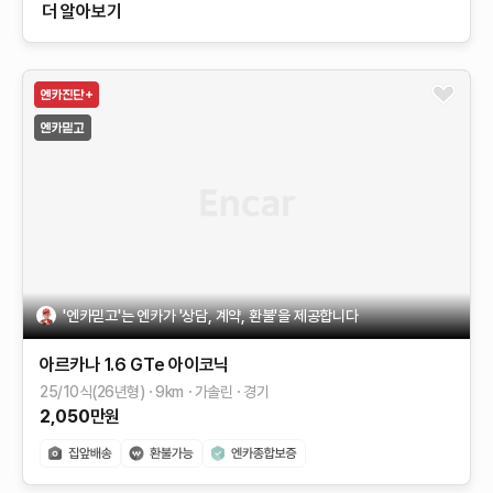
더 알아보기
'엔카믿고'는 엔카가 '상담, 계약, 환불'을 제공합니다
아르카나
1.6 GTe 아이코닉
25/10식(26년형)
9
km
가솔린
경기
2,050
만원