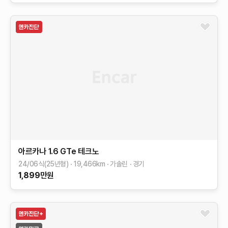
아르카나
1.6 GTe 테크노
24/06식(25년형)
19,466
km
가솔린
경기
1,899
만원