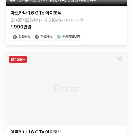
아르카나
1.6 GTe 아이코닉
24/05식(25년형)
14,916
km
가솔린
인천
1,990
만원
아르카나
1.6 GTe 아이코닉