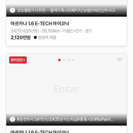
코오롱평가사추천---블랙가죽시트패키지/보험이력0건/무사고
아르카나
1.6 E-TECH 아이코닉
24/12식(25년형)
29,108
km
가솔린+전기
경기
2,120
만원
검정색 계열
#완전무사고#1인신조#25년식신차급#통풍시트#NoPaint#BOSE사운드
아르카나
1.6 E-TECH 아이코닉