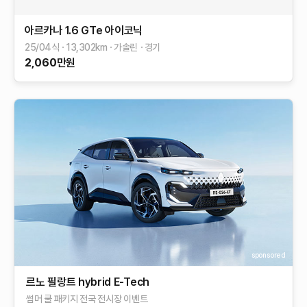
아르카나
1.6 GTe 아이코닉
25/04식
13,302
km
가솔린
경기
2,060
만원
sponsored
르노 필랑트 hybrid E-Tech​
썸머 쿨 패키지 전국 전시장 이벤트