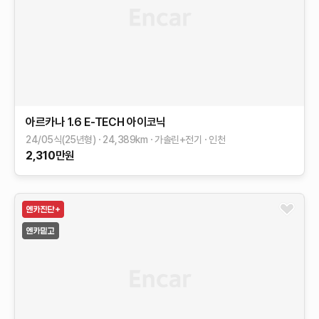
아르카나
1.6 E-TECH 아이코닉
24/05식(25년형)
24,389
km
가솔린+전기
인천
2,310
만원