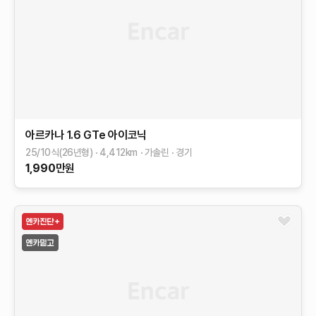
아르카나
1.6 GTe 아이코닉
25/10식(26년형)
4,412
km
가솔린
경기
1,990
만원