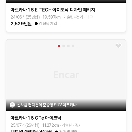
아르카나
1.6 E-TECH 아이코닉 디자인 패키지
24/06식(25년형)
19,597
km
가솔린+전기
대구
2,529
만원
검정색 계열
신차급 컨디션의 준중형 SUV 아르카나!
아르카나
1.6 GTe 아이코닉
25/07식(26년형)
11,272
km
가솔린
경기
렌트
월
45
만원