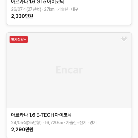
아르카나
1.6 GTe 아이코닉
26/07식(27년형)
27
km
가솔린
대구
2,330
만원
아르카나
1.6 E-TECH 아이코닉
24/05식(25년형)
16,720
km
가솔린+전기
경기
2,290
만원