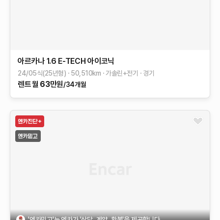
아르카나
1.6 E-TECH 아이코닉
24/05식(25년형)
50,510
km
가솔린+전기
경기
렌트
월
63
만원
/34개월
'엔카믿고'는 엔카가 '상담, 계약, 환불'을 제공합니다