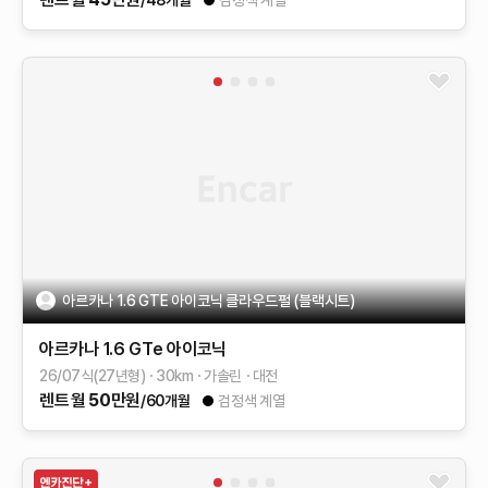
/48개월
검정색 계열
아르카나 1.6 GTE 아이코닉 클라우드펄 (블랙시트)
아르카나
1.6 GTe 아이코닉
26/07식(27년형)
30
km
가솔린
대전
렌트
월
50
만원
/60개월
검정색 계열