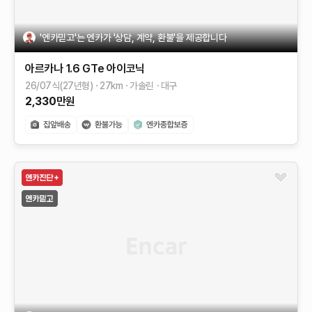
'엔카믿고'는 엔카가 '상담, 계약, 환불'을 제공합니다
아르카나
1.6 GTe 아이코닉
26/07식(27년형)
27
km
가솔린
대구
2,330
만원