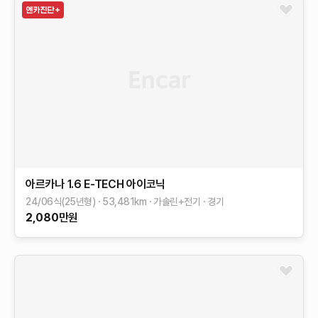
아르카나
1.6 E-TECH 아이코닉
24/06식(25년형)
53,481
km
가솔린+전기
경기
2,080
만원