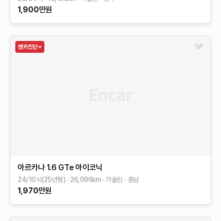
1,900
만원
아르카나
1.6 GTe 아이코닉
24/10식(25년형)
26,096
km
가솔린
충남
1,970
만원