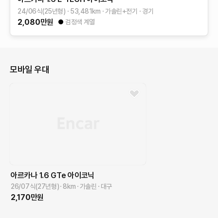
24/06식(25년형)
53,481
km
가솔린+전기
경기
2,080
만원
검정색 계열
모바일 우대
아르카나
1.6 GTe 아이코닉
26/07식(27년형)
8
km
가솔린
대구
2,170
만원