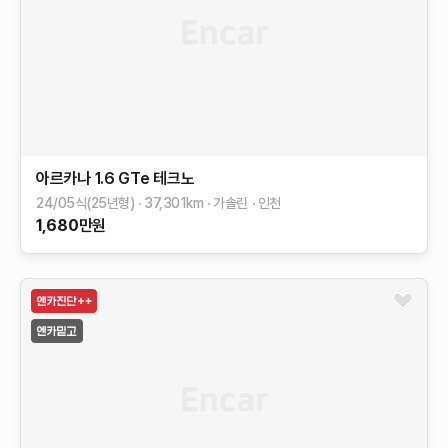
아르카나
1.6 GTe 테크노
24/05식(25년형)
37,301
km
가솔린
인천
1,680
만원