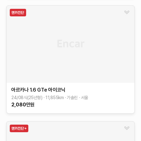
아르카나
1.6 GTe 아이코닉
24/08식(25년형)
11,855
km
가솔린
서울
2,080
만원