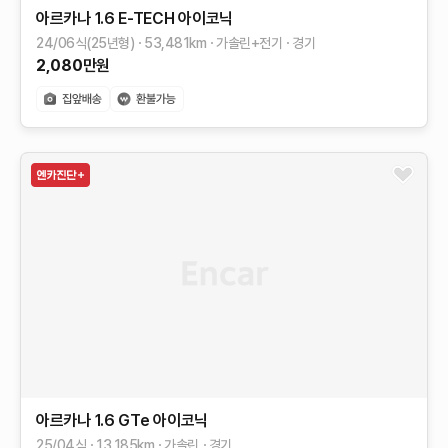
아르카나
1.6 E-TECH 아이코닉
24/06식(25년형)
53,481
km
가솔린+전기
경기
2,080
만원
아르카나
1.6 GTe 아이코닉
25/04식
13,185
km
가솔린
경기