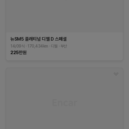
뉴SM5 플래티넘
디젤 D 스페셜
14/09식
170,434
km
디젤
부산
225
만원