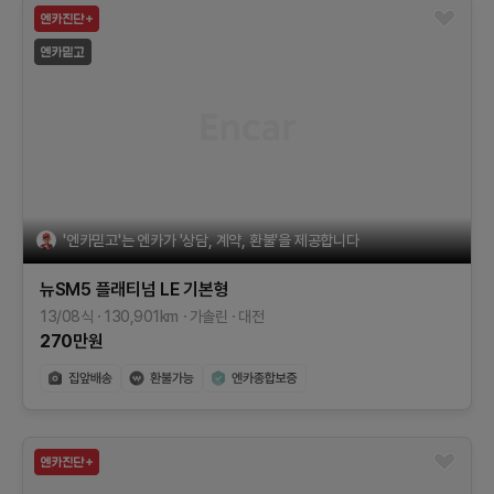
'엔카믿고'는 엔카가 '상담, 계약, 환불'을 제공합니다
뉴SM5 플래티넘
LE
기본형
13/08식
130,901
km
가솔린
대전
270
만원