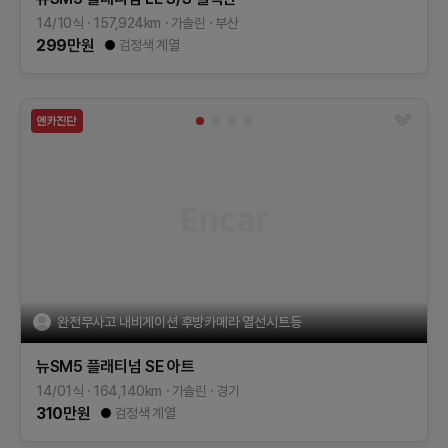
14/10식
157,924
km
가솔린
부산
299
만원
검정색 계열
완전무사고 내비게이션 후방카메라 열선시트등
뉴SM5 플래티넘
SE
아트
14/01식
164,140
km
가솔린
경기
310
만원
검정색 계열