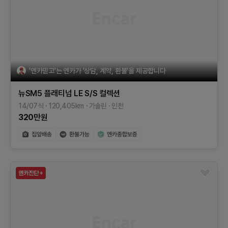
'엔카믿고'는 엔카가 '상담, 계약, 환불'을 제공합니다
뉴SM5 플래티넘
LE
S/S 컬렉션
14/07식
120,405
km
가솔린
인천
320
만원