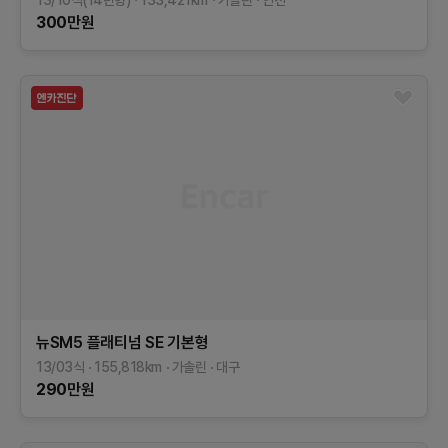
300
만원
뉴SM5 플래티넘
SE
기본형
13/03식
155,818
km
가솔린
대구
290
만원