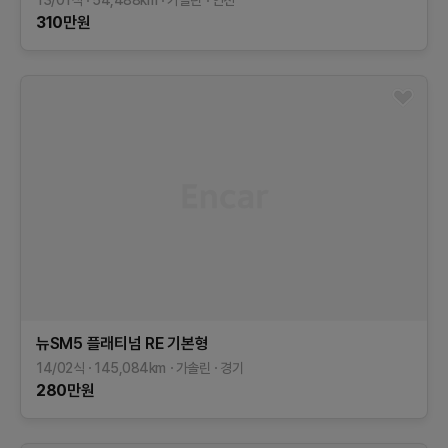
13/01식
54,488
km
가솔린
인천
310
만원
뉴SM5 플래티넘
RE
기본형
14/02식
145,084
km
가솔린
경기
280
만원