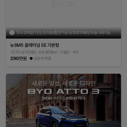
무사고차량/1인신조차량/짧은키로수/후방카메라/탁송거래가능
뉴SM5 플래티넘
SE
기본형
12/12식(13년형)
64,666
km
가솔린
부산
290
만원
검정색 계열