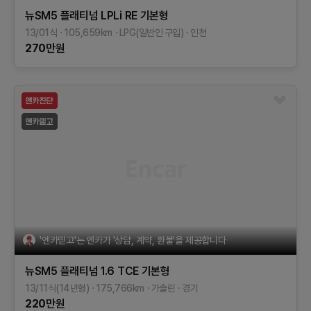
뉴SM5 플래티넘
LPLi RE
기본형
13/01식
105,659
km
LPG(일반인 구입)
인천
270
만원
'엔카믿고'는 엔카가 '상담, 계약, 환불'을 제공합니다
뉴SM5 플래티넘
1.6 TCE
기본형
13/11식(14년형)
175,766
km
가솔린
경기
220
만원