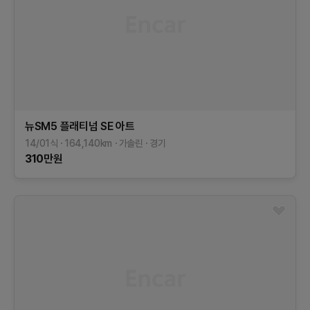
뉴SM5 플래티넘
SE
아트
14/01식
164,140
km
가솔린
경기
310
만원