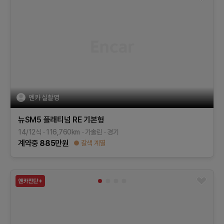
엔카 실촬영
뉴SM5 플래티넘
RE
기본형
14/12식
116,760
km
가솔린
경기
계약중
885
만원
갈색 계열