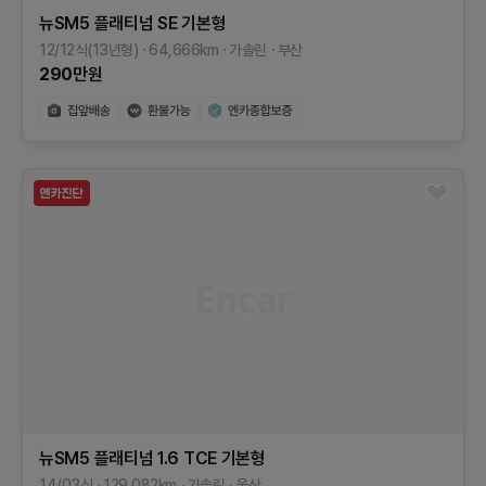
뉴SM5 플래티넘
SE
기본형
12/12식(13년형)
64,666
km
가솔린
부산
290
만원
뉴SM5 플래티넘
1.6 TCE
기본형
14/03식
129,082
km
가솔린
울산