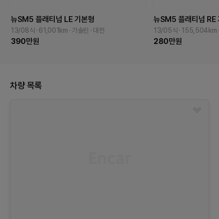
뉴SM5 플래티넘
LE
기본형
뉴SM5 플래티넘
RE
13/08식
61,001
km
가솔린
대전
13/05식
155,504
km
390
만원
280
만원
차량 목록