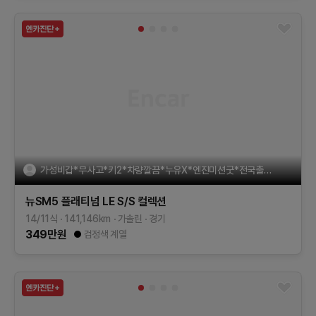
가성비갑*무사고*키2*차량깔끔*누유X*엔진미션굿*전국출장판매
뉴SM5 플래티넘
LE
S/S 컬렉션
14/11식
141,146
km
가솔린
경기
349
만원
검정색 계열