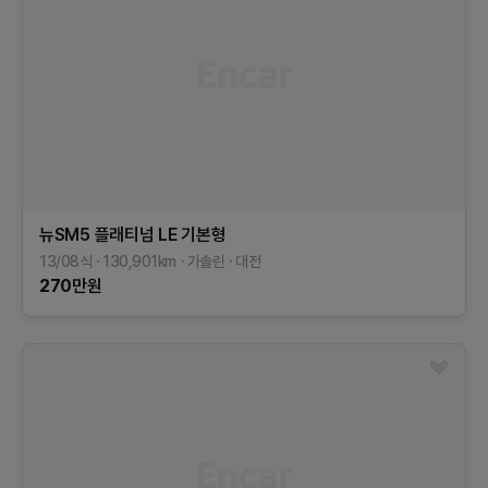
뉴SM5 플래티넘
LE
기본형
13/08식
130,901
km
가솔린
대전
270
만원