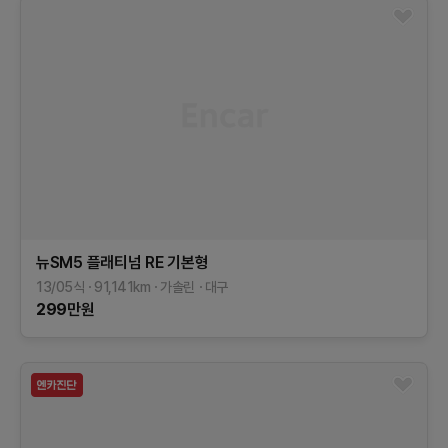
뉴SM5 플래티넘
RE
기본형
13/05식
91,141
km
가솔린
대구
299
만원