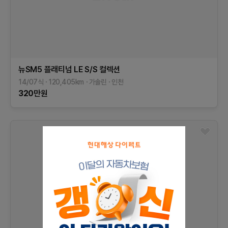
뉴SM5 플래티넘
LE
S/S 컬렉션
14/07식
120,405
km
가솔린
인천
320
만원