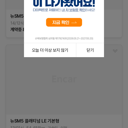
뉴SM5 플래티넘
RE
기본형
14/12식
116,760
km
가솔린
경기
계약중
885
만원
오늘 더 이상 보지 않기
닫기
뉴SM5 플래티넘
LE
기본형