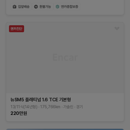
뉴SM5 플래티넘
1.6 TCE
기본형
13/11식(14년형)
175,766
km
가솔린
경기
220
만원