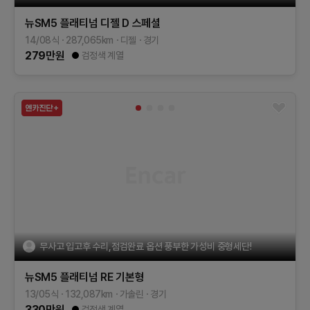
뉴SM5 플래티넘
디젤 D 스페셜
14/08식
287,065
km
디젤
경기
279
만원
검정색 계열
무사고 입고후 수리,점검완료 옵션 풍부한 가성비 중형세단!
뉴SM5 플래티넘
RE
기본형
13/05식
132,087
km
가솔린
경기
330
만원
검정색 계열