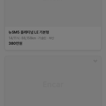
뉴SM5 플래티넘
LE
기본형
14/11식
88,158
km
가솔린
부산
380
만원