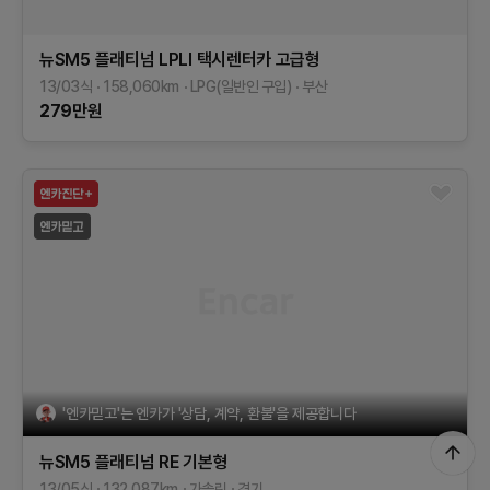
뉴SM5 플래티넘
LPLI 택시렌터카 고급형
13/03식
158,060
km
LPG(일반인 구입)
부산
279
만원
'엔카믿고'는 엔카가 '상담, 계약, 환불'을 제공합니다
뉴SM5 플래티넘
RE
기본형
13/05식
132,087
km
가솔린
경기