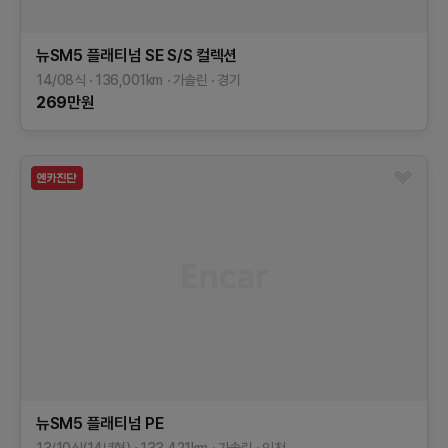
뉴SM5 플래티넘
SE
S/S 컬렉션
14/08식
136,001
km
가솔린
경기
269
만원
뉴SM5 플래티넘
PE
13/10식(14년형)
133,421
km
가솔린
인천