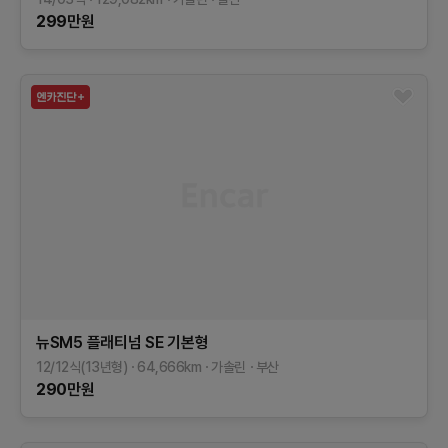
299
만원
뉴SM5 플래티넘
SE
기본형
12/12식(13년형)
64,666
km
가솔린
부산
290
만원