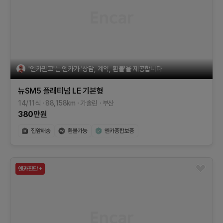
'엔카믿고'는 엔카가 '상담, 계약, 환불'을 제공합니다
뉴SM5 플래티넘
LE
기본형
14/11식
88,158
km
가솔린
부산
380
만원