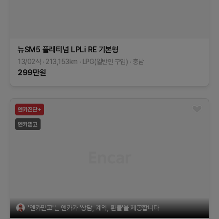
뉴SM5 플래티넘
LPLi RE
기본형
13/02식
213,153
km
LPG(일반인 구입)
충남
299
만원
'엔카믿고'는 엔카가 '상담, 계약, 환불'을 제공합니다