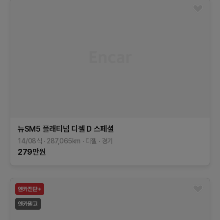
뉴SM5 플래티넘
디젤 D 스페셜
14/08식
287,065
km
디젤
경기
279
만원