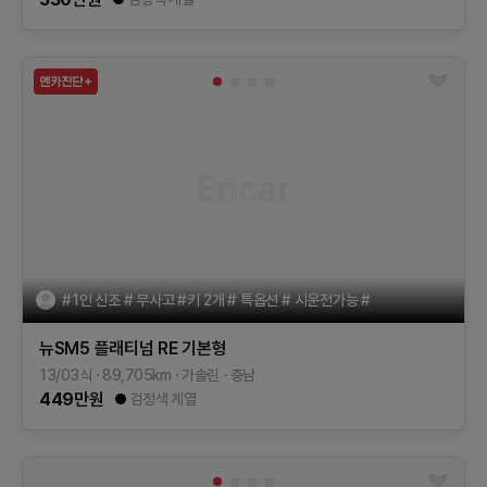
#1인 신조 # 무사고 #키 2개 # 특옵션 # 시운전가능 #
뉴SM5 플래티넘
RE
기본형
13/03식
89,705
km
가솔린
충남
449
만원
검정색 계열