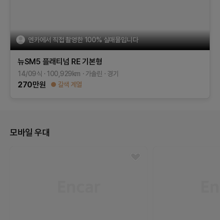
엔카에서 직접 촬영한 100% 실매물입니다
뉴SM5 플래티넘
RE
기본형
14/09식
100,929
km
가솔린
경기
270
만원
갈색 계열
모바일 우대