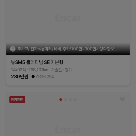
무사고/ 전자식룸미러/ 네비,후카/100만~300만차량다량보유할부
뉴SM5 플래티넘
SE
기본형
14/02식
168,101
km
가솔린
경기
230
만원
검정색 계열