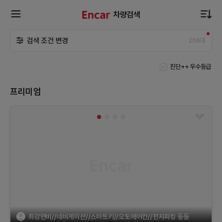
차량검색
확
검색 조건 변경
206
대
장
진단++ 우수등급
메
프리미엄
뉴
열
기
최강연비//네비게이션//스마트키//오토에어컨//전자파킹 등등