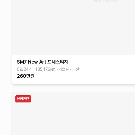
SM7 New Art
프레스티지
09/04식
135,176
km
가솔린
대전
260
만원