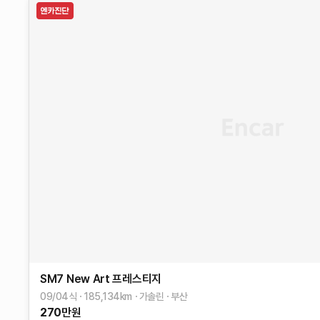
SM7 New Art
프레스티지
09/04식
185,134
km
가솔린
부산
270
만원