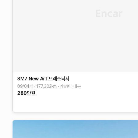
SM7 New Art
프레스티지
09/04식
177,302
km
가솔린
대구
280
만원