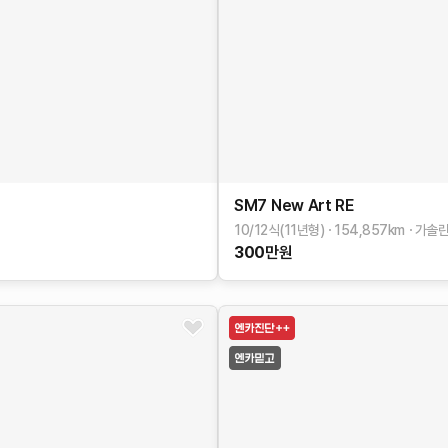
SM7 New Art
RE
10/12식(11년형)
154,857
km
가솔
300
만원