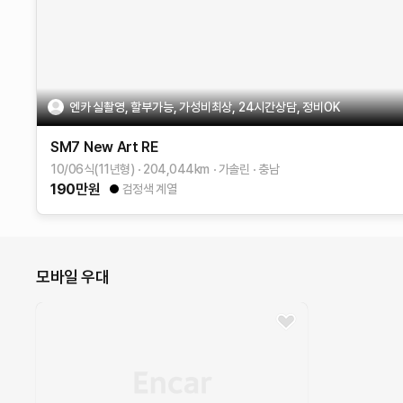
엔카 실촬영, 할부가능, 가성비최상, 24시간상담, 정비OK
SM7 New Art
RE
10/06식(11년형)
204,044
km
가솔린
충남
190
만원
검정색 계열
모바일 우대