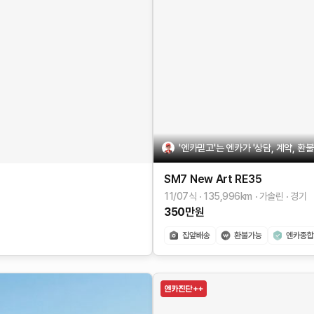
'엔카믿고'는 엔카가 '상담, 계약, 환
SM7 New Art
RE35
11/07식
135,996
km
가솔린
경기
350
만원