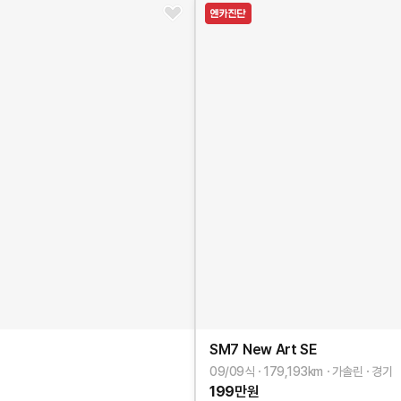
SM7 New Art
SE
09/09식
179,193
km
가솔린
경기
199
만원