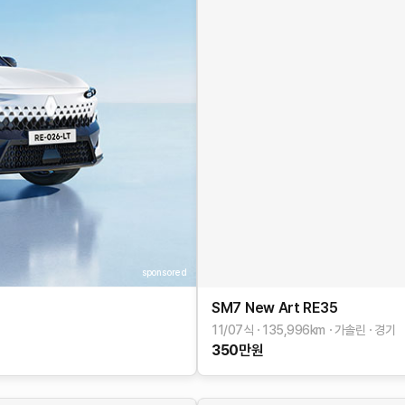
sponsored
SM7 New Art
RE35
11/07식
135,996
km
가솔린
경기
350
만원