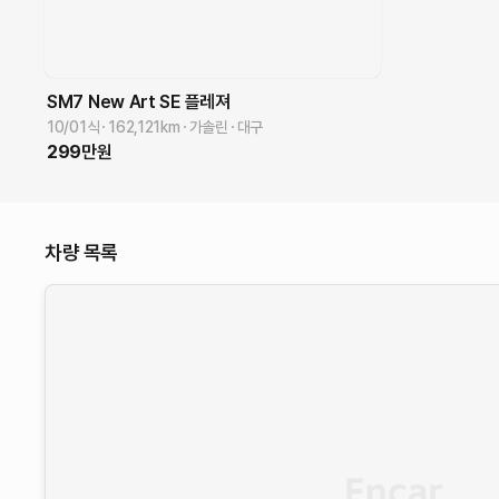
SM7 New Art
SE 플레져
10/01식
162,121
km
가솔린
대구
299
만원
차량 목록