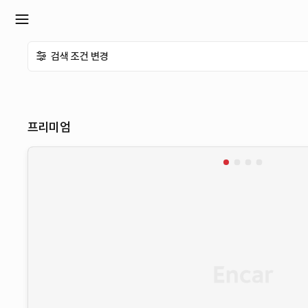
확
검색 조건 변경
장
메
프리미엄
뉴
열
기