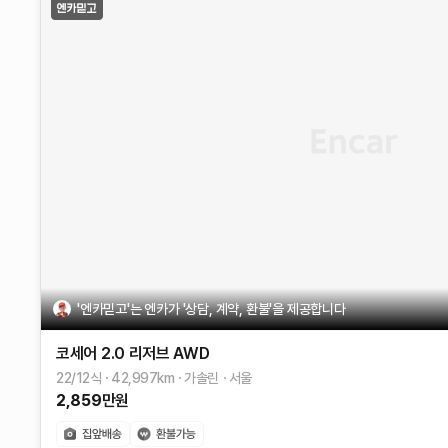
'엔카믿고'는 엔카가 '상담, 계약, 환불'을 제공합니다
코세어
2.0 리저브 AWD
22/12식
42,997
km
가솔린
서울
2,859
만원