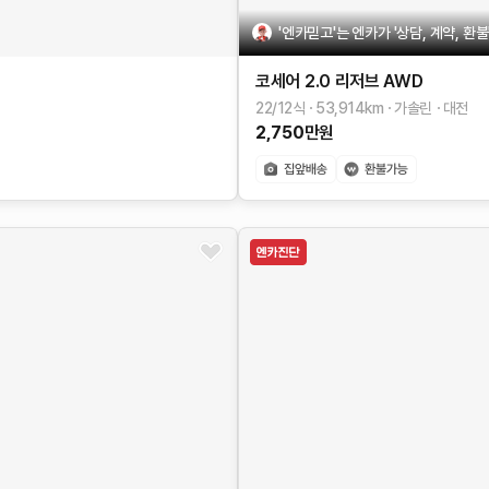
'엔카믿고'는 엔카가 '상담, 계약, 환
코세어
2.0 리저브 AWD
22/12식
53,914
km
가솔린
대전
2,750
만원