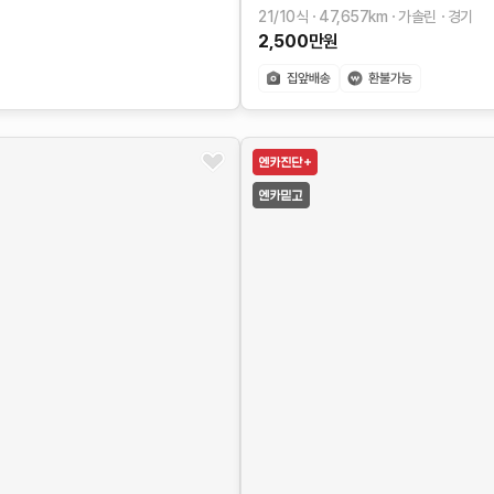
21/10식
47,657
km
가솔린
경기
2,500
만원