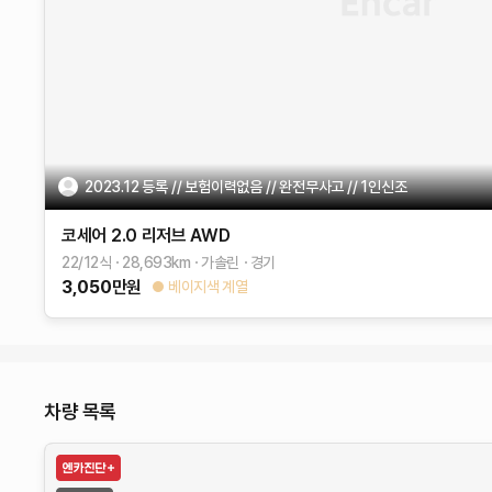
2023.12 등록 // 보험이력없음 // 완전무사고 // 1인신조
코세어
2.0 리저브 AWD
22/12식
28,693
km
가솔린
경기
3,050
만원
베이지색 계열
차량 목록