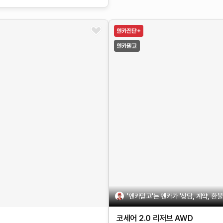
'엔카믿고'는 엔카가 '상담, 계약, 환
코세어
2.0 리저브 AWD