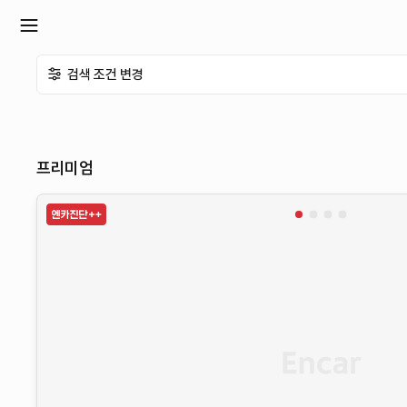
확
검색 조건 변경
장
메
프리미엄
뉴
열
기