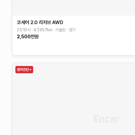
코세어
2.0 리저브 AWD
21/10식
47,657
km
가솔린
경기
2,500
만원