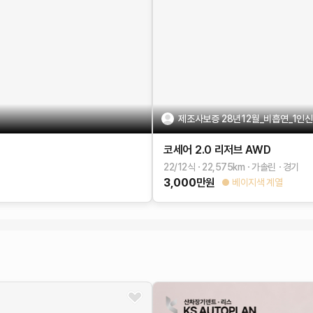
제조사보증 28년12월_비흡연_1인
코세어
2.0 리저브 AWD
22/12식
22,575
km
가솔린
경기
3,000
만원
베이지색 계열