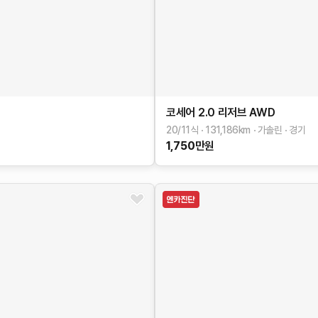
코세어
2.0 리저브 AWD
20/11식
131,186
km
가솔린
경기
1,750
만원