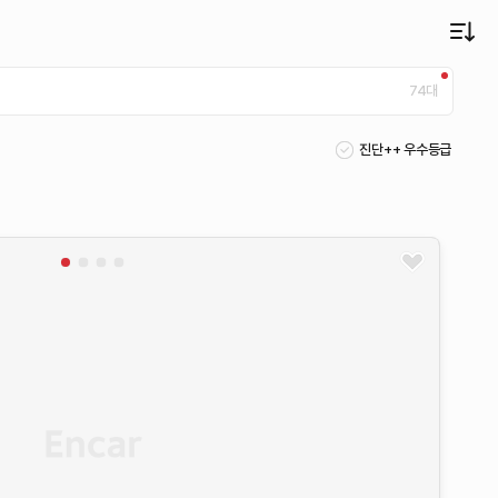
74
대
진단++ 우수등급