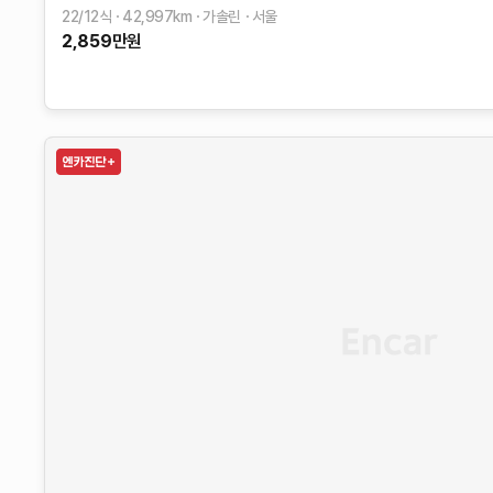
22/12식
42,997
km
가솔린
서울
2,859
만원