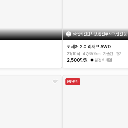
sk엔카진단차량,완전무사고,엔진 및 
코세어
2.0 리저브 AWD
21/10식
47,657
km
가솔린
경기
2,500
만원
검정색 계열