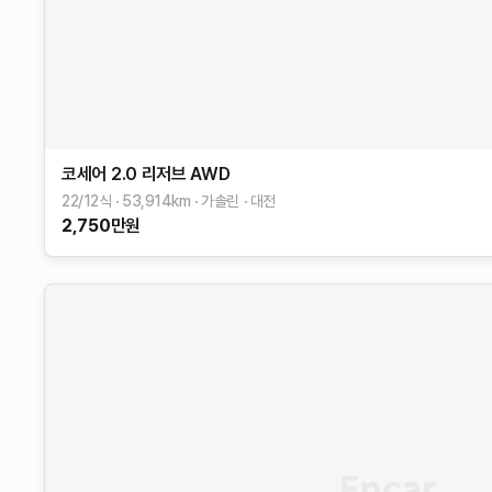
코세어
2.0 리저브 AWD
22/12식
53,914
km
가솔린
대전
2,750
만원