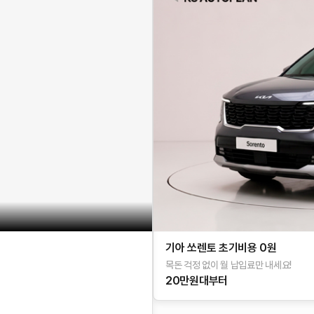
기아 쏘렌토 초기비용 0원
목돈 걱정 없이 월 납입료만 내세요!
20만원대부터