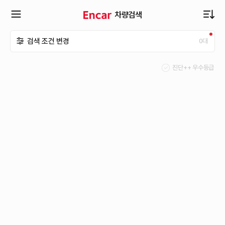
차량검색
확
검색 조건 변경
0
대
장
진단++ 우수등급
메
뉴
열
기