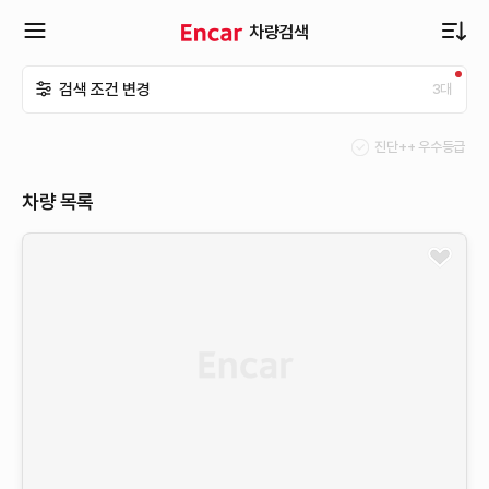
차량검색
확
검색 조건 변경
3
대
장
진단++ 우수등급
메
차량 목록
뉴
열
기