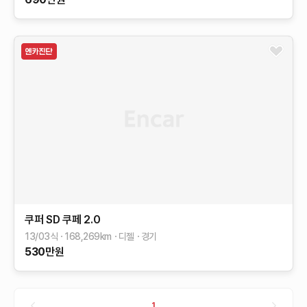
쿠퍼 SD 쿠페
2.0
13/03식
168,269
km
디젤
경기
530
만원
1