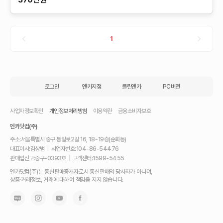
1
로그인
엔카지점
클린엔카
PC버전
사업자정보확인
개인정보처리방침
이용약관
금융소비자보호
엔카닷컴(주)
주소:
서울특별시 중구 통일로2길 16, 18~19층(순화동)
대표이사:
김상범
|
사업자번호:
104-86-54476
판매업신고:
중구-0393호
|
고객센터:
1599-5455
내
엔카닷컴(주)는 통신판매중개자로서 통신판매의 당사자가 아니며,
차
상품·거래정보, 거래에 대하여 책임을 지지 않습니다.
를
최
고
가
에
팔