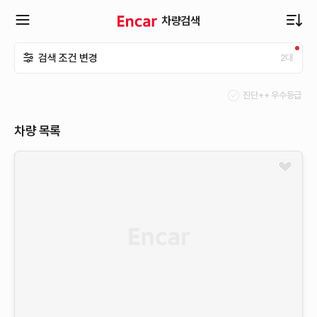
차량검색
확
검색 조건 변경
2
대
장
진단++ 우수등급
메
차량 목록
뉴
열
기