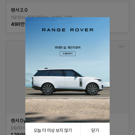
랜서
2.0
10/12식
156,983
km
가솔린
대전
490
만원
랜서
Dynamic
09/03식
53,200
km
가솔린
서울
오늘 더 이상 보지 않기
닫기
1,250
만원