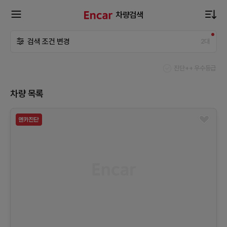
차량검색
확
검색 조건 변경
2
대
장
진단++ 우수등급
메
차량 목록
뉴
열
기