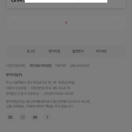
1
로그인
엔카지점
클린엔카
PC버전
사업자정보확인
개인정보처리방침
이용약관
금융소비자보호
엔카닷컴(주)
주소:
서울특별시 중구 통일로2길 16, 18~19층(순화동)
대표이사:
김상범
|
사업자번호:
104-86-54476
판매업신고:
중구-0393호
|
고객센터:
1599-5455
내
엔카닷컴(주)는 통신판매중개자로서 통신판매의 당사자가 아니며,
차
상품·거래정보, 거래에 대하여 책임을 지지 않습니다.
를
최
고
가
에
팔