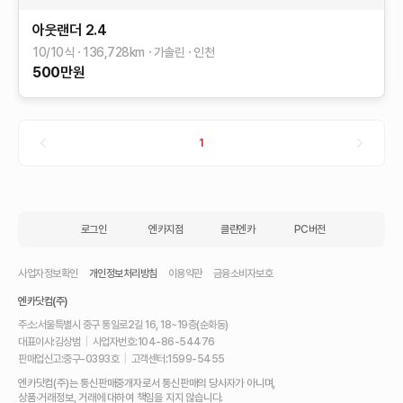
아웃랜더
2.4
10/10식
136,728
km
가솔린
인천
500
만원
1
로그인
엔카지점
클린엔카
PC버전
사업자정보확인
개인정보처리방침
이용약관
금융소비자보호
엔카닷컴(주)
주소:
서울특별시 중구 통일로2길 16, 18~19층(순화동)
대표이사:
김상범
|
사업자번호:
104-86-54476
판매업신고:
중구-0393호
|
고객센터:
1599-5455
내
엔카닷컴(주)는 통신판매중개자로서 통신판매의 당사자가 아니며,
차
상품·거래정보, 거래에 대하여 책임을 지지 않습니다.
를