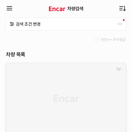
차량검색
확
검색 조건 변경
1
대
장
진단++ 우수등급
메
차량 목록
뉴
열
기