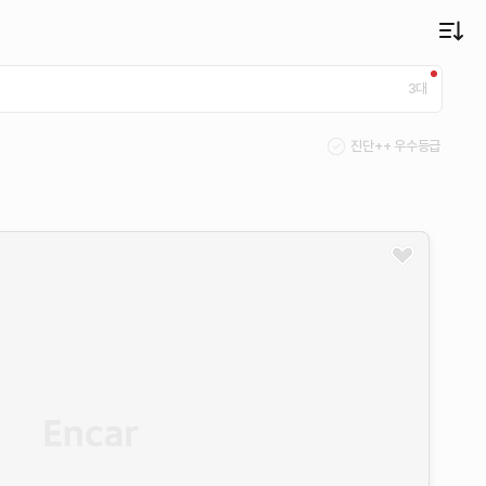
3
대
진단++ 우수등급