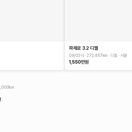
파제로
3.2 디젤
09/03식
272,467
km
디젤
서울
1,550
만원
니
,000
km
원