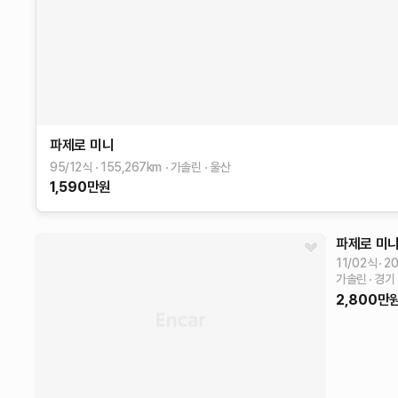
파제로
미니
95/12식
155,267
km
가솔린
울산
1,590
만원
파제로
미
11/02식
20
가솔린
경기
2,800
만