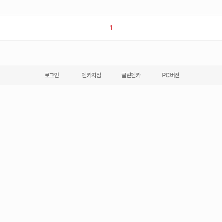
1
로그인
엔카지점
클린엔카
PC버전