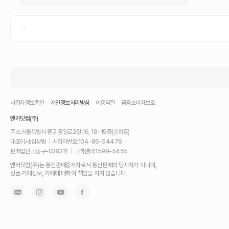
사업자정보확인
개인정보처리방침
이용약관
금융소비자보호
엔카닷컴(주)
주소:
서울특별시 중구 통일로2길 16, 18~19층(순화동)
대표이사:
김상범
|
사업자번호:
104-86-54476
판매업신고:
중구-0393호
|
고객센터:
1599-5455
내
엔카닷컴(주)는 통신판매중개자로서 통신판매의 당사자가 아니며,
차
상품·거래정보, 거래에 대하여 책임을 지지 않습니다.
를
최
고
가
에
팔
고,