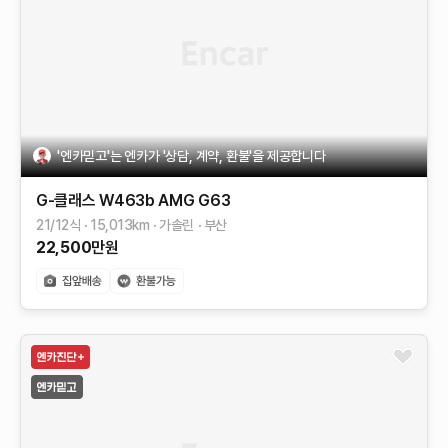
'엔카믿고'는 엔카가 '상담, 계약, 환불'을 제공합니다
G-클래스 W463b
AMG G63
21/12식
15,013
km
가솔린
부산
22,500
만원