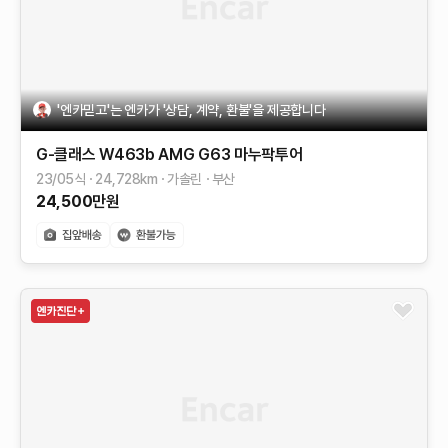
'엔카믿고'는 엔카가 '상담, 계약, 환불'을 제공합니다
G-클래스 W463b
AMG G63 마누팍투어
23/05식
24,728
km
가솔린
부산
24,500
만원