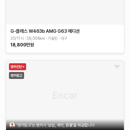
G-클래스 W463b
AMG G63 에디션
20/11식
58,008
km
가솔린
대구
18,800
만원
'엔카믿고'는 엔카가 '상담, 계약, 환불'을 제공합니다