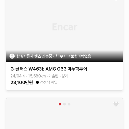
한성자동차 벤츠 인증중고차 무사고 보험이력없음
G-클래스 W463b
AMG G63 마누팍투어
24/04식
15,680
km
가솔린
경기
23,100
만원
검정색 계열