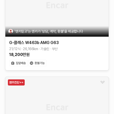
'엔카믿고'는 엔카가 '상담, 계약, 환불'을 제공합니다
G-클래스 W463b
AMG G63
21/12식
26,166
km
가솔린
부산
18,200
만원