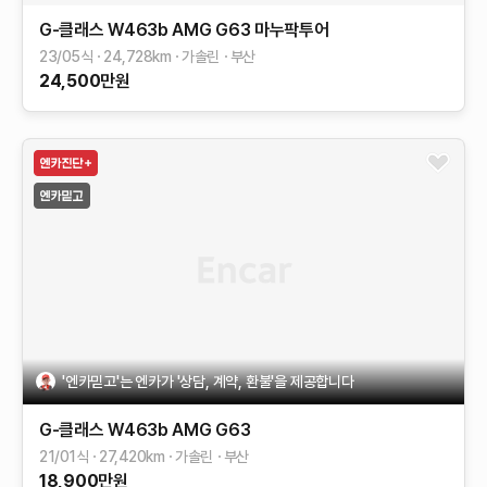
G-클래스 W463b
AMG G63 마누팍투어
23/05식
24,728
km
가솔린
부산
24,500
만원
'엔카믿고'는 엔카가 '상담, 계약, 환불'을 제공합니다
G-클래스 W463b
AMG G63
21/01식
27,420
km
가솔린
부산
18,900
만원