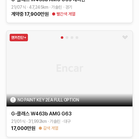
21/07식
47,245
km
가솔린
경기
계약중
17,900
만원
빨간색 계열
NO PAINT KEY 2EA FULL OPTION
G-클래스 W463b
AMG G63
21/01식
31,992
km
가솔린
대구
17,000
만원
갈색 계열