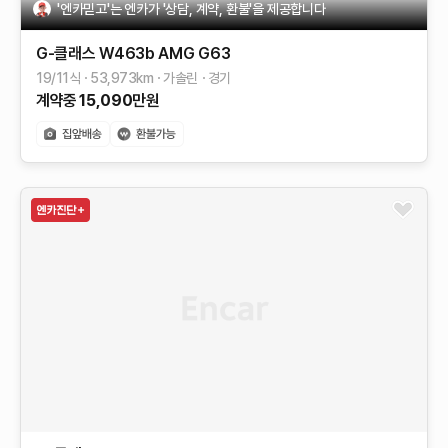
'엔카믿고'는 엔카가 '상담, 계약, 환불'을 제공합니다
G-클래스 W463b
AMG G63
19/11식
53,973
km
가솔린
경기
계약중
15,090
만원