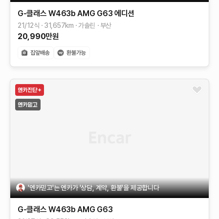
G-클래스 W463b
AMG G63 에디션
21/12식
31,657
km
가솔린
부산
20,990
만원
'엔카믿고'는 엔카가 '상담, 계약, 환불'을 제공합니다
G-클래스 W463b
AMG G63