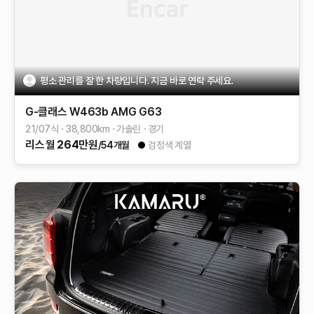
평소 관리를 잘 한 차량입니다. 지금 바로 연락 주세요.
G-클래스 W463b
AMG G63
21/07식
38,800
km
가솔린
경기
리스
월
264
만원
/54개월
검정색 계열