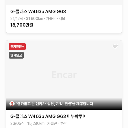
G-클래스 W463b
AMG G63
21/12식
31,900
km
가솔린
서울
18,700
만원
'엔카믿고'는 엔카가 '상담, 계약, 환불'을 제공합니다
G-클래스 W463b
AMG G63 마누팍투어
23/05식
15,280
km
가솔린
부산