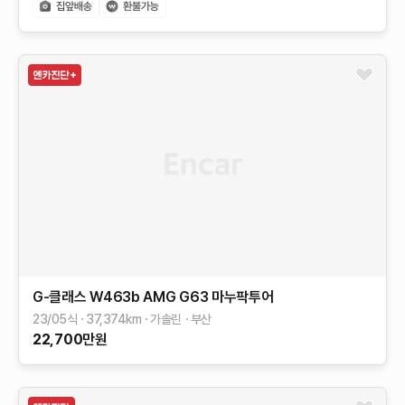
G-클래스 W463b
AMG G63 마누팍투어
23/05식
37,374
km
가솔린
부산
22,700
만원