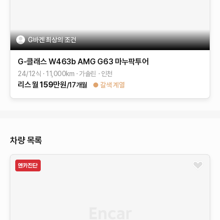
G바겐 최상의 조건
G-클래스 W463b
AMG G63 마누팍투어
24/12식
11,000
km
가솔린
인천
리스
월
159
만원
/17개월
갈색 계열
차량 목록