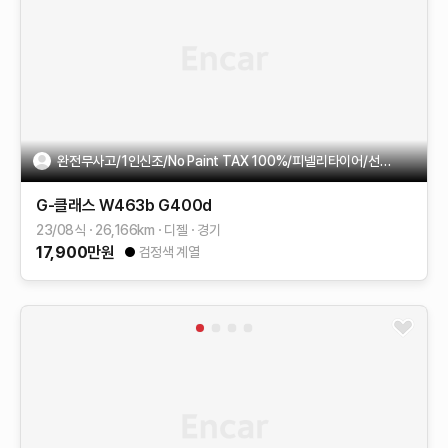
완전무사고/1인신조/No Paint TAX 100%/피넬리타이어/선루프
G-클래스 W463b
G400d
23/08식
26,166
km
디젤
경기
17,900
만원
검정색 계열