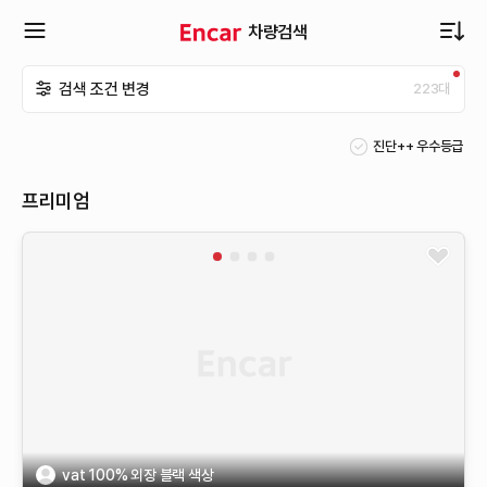
차량검색
확
검색 조건 변경
223
대
장
진단++ 우수등급
메
프리미엄
뉴
열
기
vat 100% 외장 블랙 색상