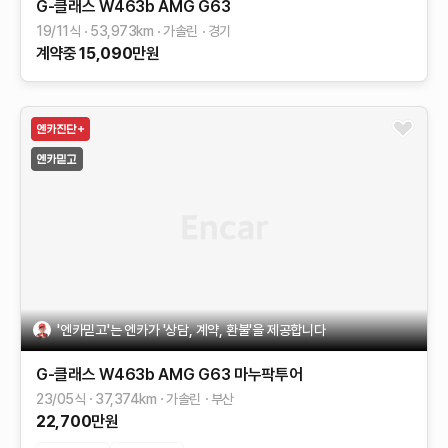
G-클래스 W463b
AMG G63
19/11식
53,973
km
가솔린
경기
계약중
15,090
만원
'엔카믿고'는 엔카가 '상담, 계약, 환불'을 제공합니다
G-클래스 W463b
AMG G63 마누팍투어
23/05식
37,374
km
가솔린
부산
22,700
만원