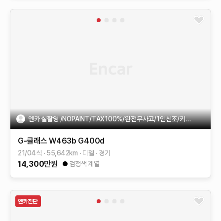
엔카 실촬영 /NOPAINT/TAX100%/완전무사고/1인신조/키2개
G-클래스 W463b
G400d
21/04식
55,642
km
디젤
경기
14,300
만원
검정색 계열