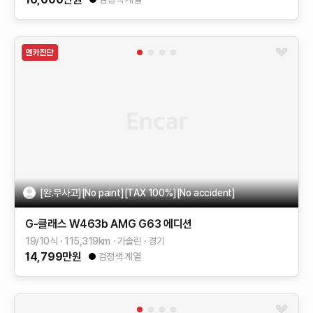
[완.무사고][No paint][TAX 100%][No accident]
G-클래스 W463b
AMG G63 에디션
19/10식
115,319
km
가솔린
경기
14,799
만원
검정색 계열