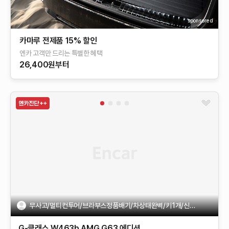
sponsored
카마루 전제품 15% 할인
엔카 고객만 드리는 특별한 혜택
26,400원부터
무사고/멀티컨투어/브라부스정품배기/차상태완벽/키1개/신차급!!
G-클래스 W463b
AMG G63 에디션