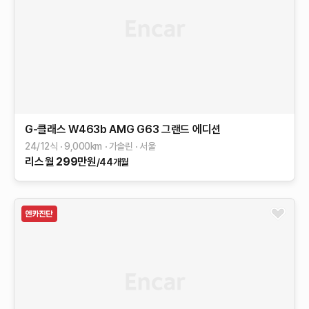
G-클래스 W463b
AMG G63 그랜드 에디션
24/12식
9,000
km
가솔린
서울
리스
월
299
만원
/44개월