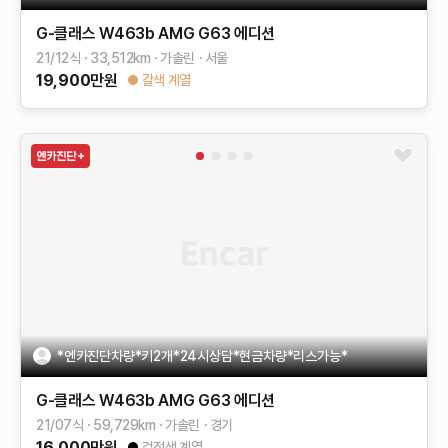
G-클래스 W463b
AMG G63 에디션
21/12식
33,512
km
가솔린
서울
19,900
만원
갈색 계열
*엔카진단차량*키2개*24시상담*현금차량*리스가능*
G-클래스 W463b
AMG G63 에디션
21/07식
59,729
km
가솔린
경기
16,000
만원
검정색 계열