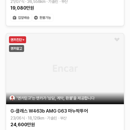
21/07식
36,558
km
가솔린
부산
19,080
만원
'엔카믿고'는 엔카가 '상담, 계약, 환불'을 제공합니다
G-클래스 W463b
AMG G63 마누팍투어
23/06식
18,126
km
가솔린
부산
24,600
만원