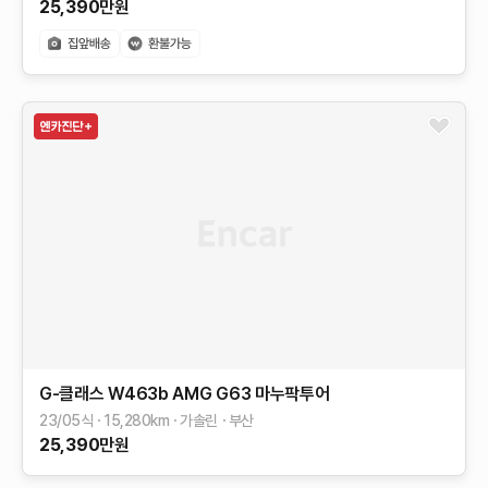
25,390
만원
G-클래스 W463b
AMG G63 마누팍투어
23/05식
15,280
km
가솔린
부산
25,390
만원