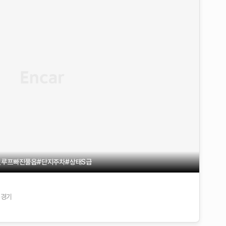
썬루프빠진풀옵#단지주차#상태S급
경기