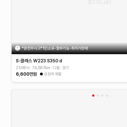
*완전무사고*1인소유-할부가능-최저가판매
S-클래스 W223
S350 d
21/06식
74,667
km
디젤
경기
6,600
만원
검정색 계열