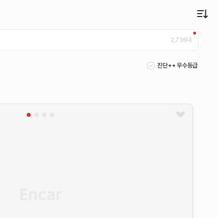
2,736
대
진단++ 우수등급