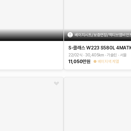
베이지시트/보증연장/액티브앰비언
S-클래스 W223
S580L 4MATI
22/02식
30,405
km
가솔린
서울
11,050
만원
베이지색 계열