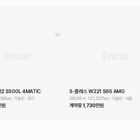
22
S500L 4MATIC
S-클래스 W221
S65 AMG
550
km
가솔린
경기
08/08식
121,337
km
가솔린
서울
만원
계약중
1,730
만원