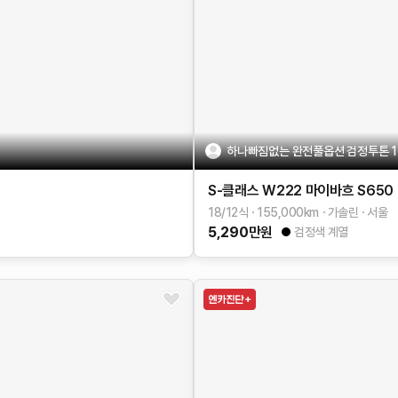
하나빠짐없는 완전풀옵션 검정투톤 1
S-클래스 W222
마이바흐 S650
18/12식
155,000
km
가솔린
서울
5,290
만원
검정색 계열