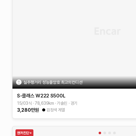
실주행거리 성능올양호 최고의컨디션
S-클래스 W222
S500L
15/03식
78,639
km
가솔린
경기
3,280
만원
검정색 계열