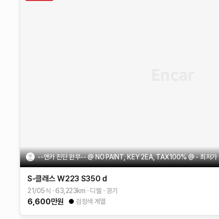
--엔카 진단 완무-- @ NO PAINT, KEY 2EA, TAX100% @ - 최저가 
S-클래스 W223
S350 d
21/05식
63,223
km
디젤
경기
6,600
만원
검정색 계열