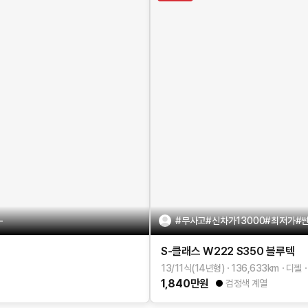
-
#무사고#신차가13000#최저가#
S-클래스 W222
S350 블루텍
13/11식(14년형)
136,633
km
디젤
1,840
만원
검정색 계열