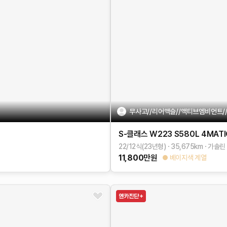
무사고//리어액슬//액티브엠비언트/
S-클래스 W223
S580L 4MATI
22/12식(23년형)
35,675
km
가솔린
11,800
만원
베이지색 계열