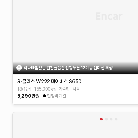
하나빠짐없는 완전풀옵션 검정투톤 12기통 컨디션 최상!
S-클래스 W222
마이바흐 S650
18/12식
155,000
km
가솔린
서울
5,290
만원
검정색 계열