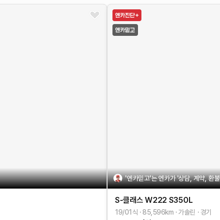
'엔카믿고'는 엔카가 '상담, 계약, 환
S-클래스 W222
S350L
19/01식
85,596
km
가솔린
경기