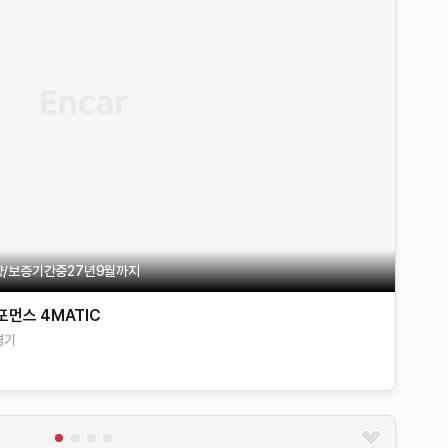
금차량/보증기간중27년9월까지
퍼포먼스 4MATIC
경기