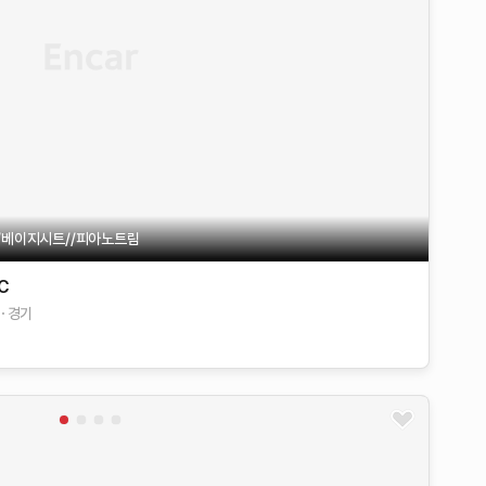
/베이지시트//피아노트림
C
경기