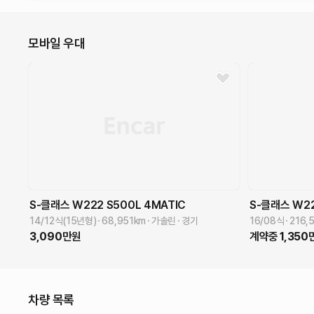
모바일 우대
S-클래스 W222
S500L 4MATIC
S-클래스 W2
14/12식(15년형)
68,951
km
가솔린
경기
16/08식
216,
3,090
만원
계약중
1,350
차량 목록