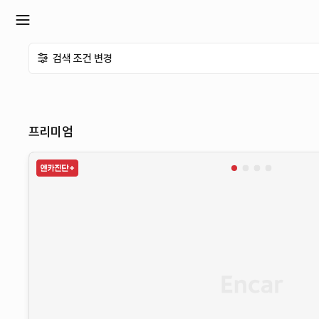
확
검색 조건 변경
장
메
프리미엄
뉴
열
기