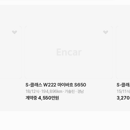
S-클래스 W222
마이바흐 S650
S-클래
18/12식
194,896
km
가솔린
경남
15/11
계약중
4,550
만원
3,270