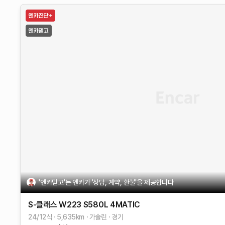
'엔카믿고'는 엔카가 '상담, 계약, 환불'을 제공합니다
S-클래스 W223
S580L 4MATIC
24/12식
5,635
km
가솔린
경기