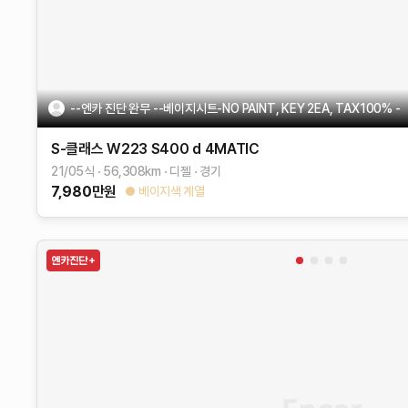
--엔카 진단 완무 --베이지시트-NO PAINT, KEY 2EA, TAX100% -
S-클래스 W223
S400 d 4MATIC
21/05식
56,308
km
디젤
경기
7,980
만원
베이지색 계열