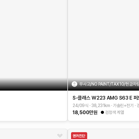
무사고/NO PAINT/TAX10/현
S-클래스 W223
AMG S63 E 
24/09식
38,231
km
가솔린+전기
18,500
만원
검정색 계열