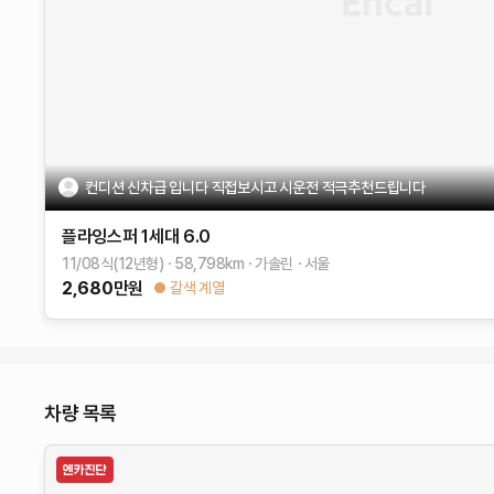
컨디션 신차급 입니다 직접보시고 시운전 적극추천드립니다
플라잉스퍼 1세대
6.0
11/08식(12년형)
58,798
km
가솔린
서울
2,680
만원
갈색 계열
차량 목록