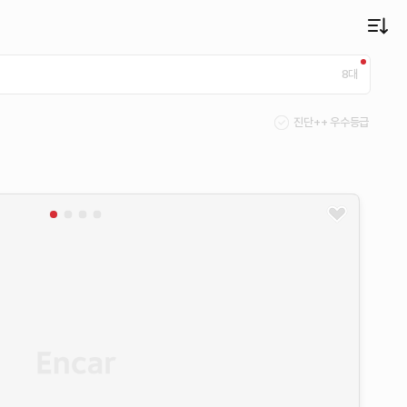
8
대
진단++ 우수등급