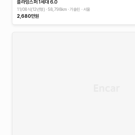
플라잉스퍼 1세대
6.0
11/08식(12년형)
58,798
km
가솔린
서울
2,680
만원