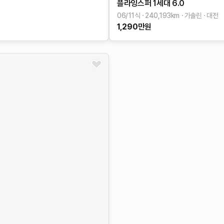
플라잉스퍼 1세대
6.0
06/11식
240,193
km
가솔린
대전
1,290
만원