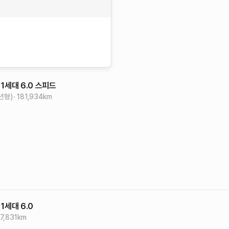
 1세대
6.0 스피드
2년형)
181,934
km
 1세대
6.0
7,831
km