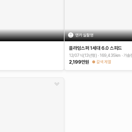
엔카 실촬영
플라잉스퍼 1세대
6.0 스피드
12/07식(13년형)
169,435
km
가솔
2,199
만원
갈색 계열