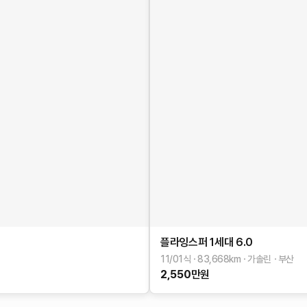
플라잉스퍼 1세대
6.0
11/01식
83,668
km
가솔린
부산
2,550
만원