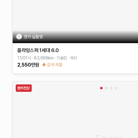
엔카 실촬영
플라잉스퍼 1세대
6.0
11/01식
83,668
km
가솔린
부산
2,550
만원
갈색 계열