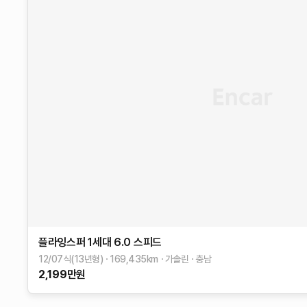
플라잉스퍼 1세대
6.0 스피드
12/07식(13년형)
169,435
km
가솔린
충남
2,199
만원