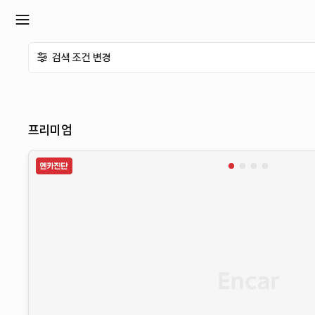
확
검색 조건 변경
장
메
프리미엄
뉴
열
기