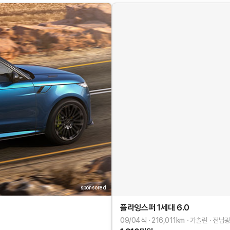
sponsored
플라잉스퍼 1세대
6.0
09/04식
216,011
km
가솔린
전남