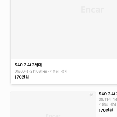
S40
2.4i
2세대
09/06식
211,081
km
가솔린
경기
170
만원
S40
2.4i
08/11식
1
가솔린
경남
170
만원