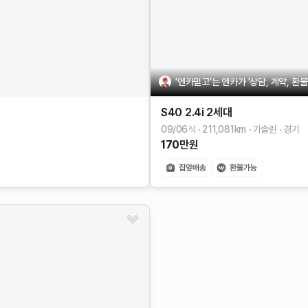
'엔카믿고'는 엔카가 '상담, 계약, 환
S40
2.4i
2세대
09/06식
211,081
km
가솔린
경기
170
만원