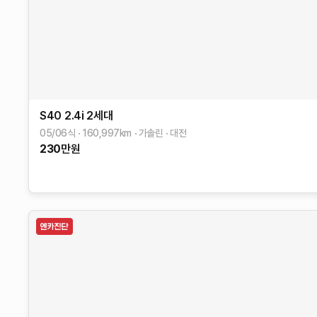
S40
2.4i
2세대
05/06식
160,997
km
가솔린
대전
230
만원