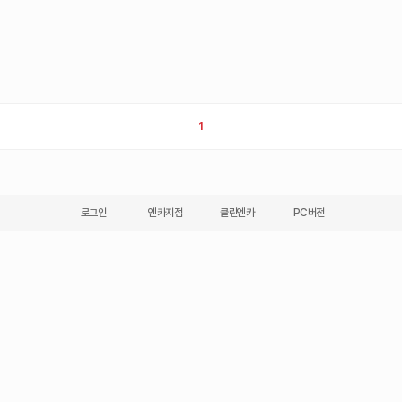
1
로그인
엔카지점
클린엔카
PC버전