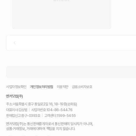
사업자정보확인
개인정보처리방침
이용약관
금융소비자보호
엔카닷컴(주)
주소:
서울특별시 중구 통일로2길 16, 18~19층(순화동)
대표이사:
김상범
|
사업자번호:
104-86-54476
판매업신고:
중구-0393호
|
고객센터:
1599-5455
내
엔카닷컴(주)는 통신판매중개자로서 통신판매의 당사자가 아니며,
차
상품·거래정보, 거래에 대하여 책임을 지지 않습니다.
를
최