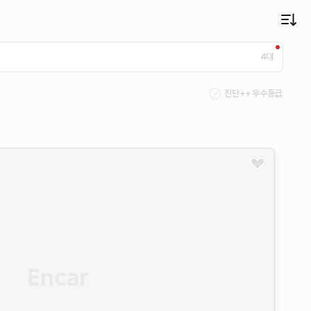
4
대
진단++ 우수등급