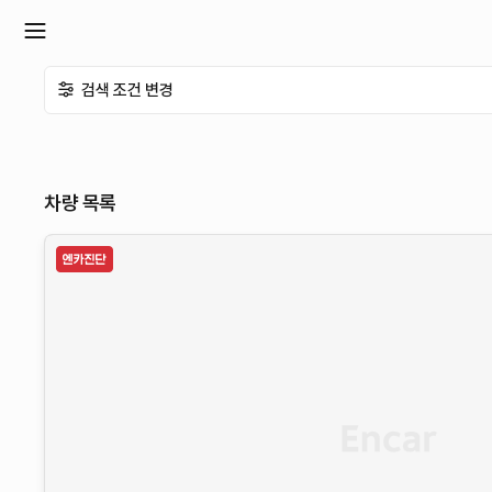
확
검색 조건 변경
장
메
차량 목록
뉴
열
기