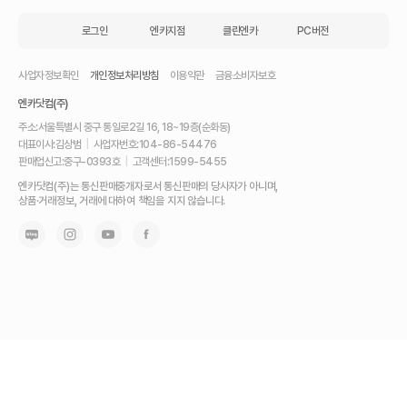
로그인
엔카지점
클린엔카
PC버전
사업자정보확인
개인정보처리방침
이용약관
금융소비자보호
엔카닷컴(주)
주소:
서울특별시 중구 통일로2길 16, 18~19층(순화동)
대표이사:
김상범
|
사업자번호:
104-86-54476
판매업신고:
중구-0393호
|
고객센터:
1599-5455
내
엔카닷컴(주)는 통신판매중개자로서 통신판매의 당사자가 아니며,
차
상품·거래정보, 거래에 대하여 책임을 지지 않습니다.
를
최
고
가
에
팔
고,
믿
고
사
는
가
장
좋