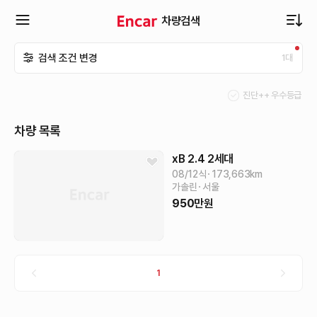
차량검색
확
검색 조건 변경
1
대
장
진단++ 우수등급
메
차량 목록
뉴
xB
2.4
2세대
08/12식
173,663
km
가솔린
서울
열
950
만원
기
1