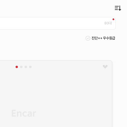
80
대
진단++ 우수등급