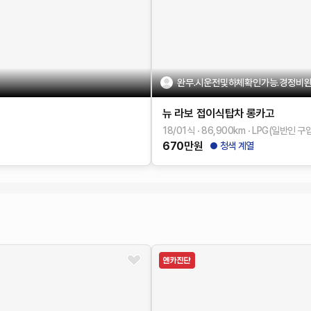
완무.시운전및하체확인가능.경정비완
뉴 라보
접이식탑차 롱카고
18/01식
86,900
km
LPG(일반인 구입
670
만원
청색 계열