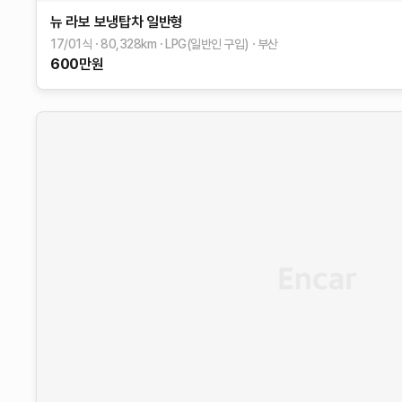
뉴 라보
보냉탑차 일반형
17/01식
80,328
km
LPG(일반인 구입)
부산
600
만원