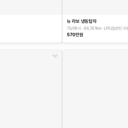
뉴 라보
냉동탑차
15/08식
49,351
km
LPG(일반인 구
570
만원