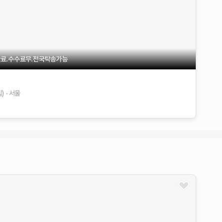
료.수수료무.전국탁송가능
)
서울