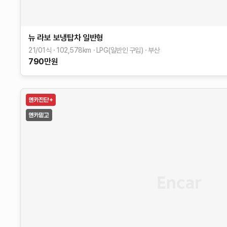
뉴 라보
보냉탑차 일반형
21/01식
102,578
km
LPG(일반인 구입)
부산
790
만원