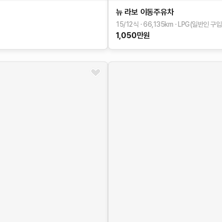
뉴 라보
이동주유차
15/12식
66,135
km
LPG(일반인 구입
1,050
만원