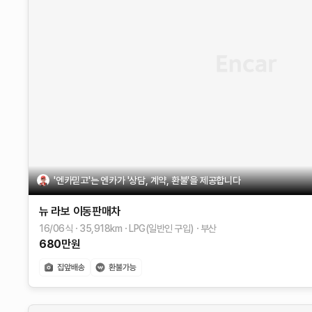
'엔카믿고'는 엔카가 '상담, 계약, 환불'을 제공합니다
뉴 라보
이동판매차
16/06식
35,918
km
LPG(일반인 구입)
부산
680
만원