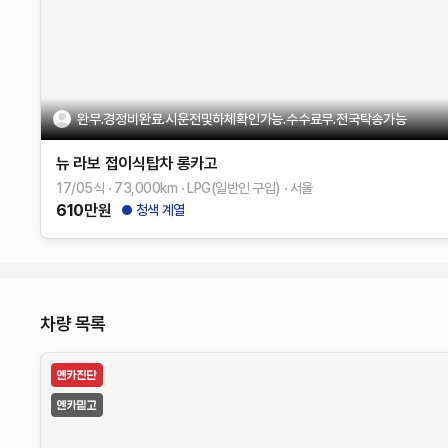
완무.경정비완료.시운전및하체확인가능.수수료무.전국탁송가능
뉴 라보
접이식탑차 롱카고
17/05식
73,000
km
LPG(일반인 구입)
서울
610
만원
청색 계열
차량 목록