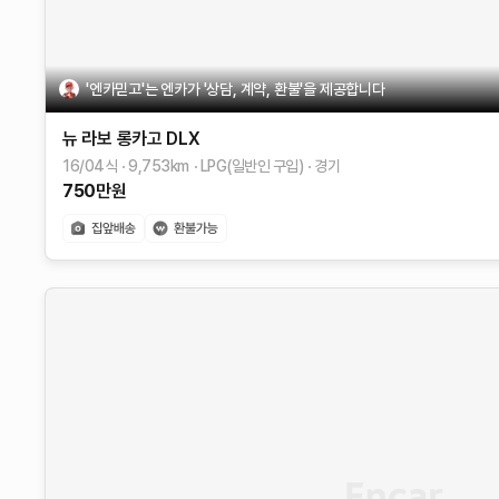
'엔카믿고'는 엔카가 '상담, 계약, 환불'을 제공합니다
뉴 라보
롱카고 DLX
16/04식
9,753
km
LPG(일반인 구입)
경기
750
만원