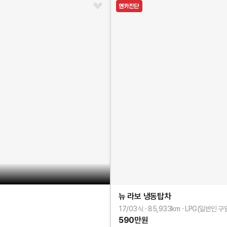
뉴 라보
냉동탑차
17/03식
85,933
km
LPG(일반인 구
590
만원