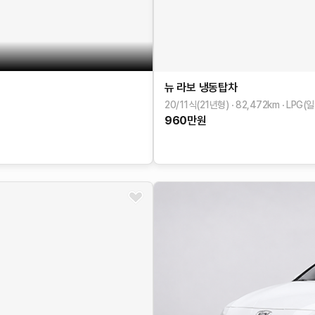
뉴 라보
냉동탑차
20/11식(21년형)
82,472
km
LPG(
960
만원