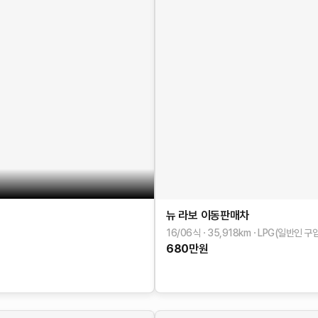
뉴 라보
이동판매차
16/06식
35,918
km
LPG(일반인 구입
680
만원