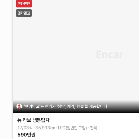
'엔카믿고'는 엔카가 '상담, 계약, 환불'을 제공합니다
뉴 라보
냉동탑차
17/03식
85,933
km
LPG(일반인 구입)
전북
590
만원