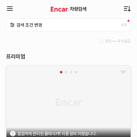
차량검색
확
검색 조건 변경
4
대
장
진단++ 우수등급
메
프리미엄
뉴
열
기
깔끔하게 관리된 클래식카!! 각종 정비 마쳤습니다.