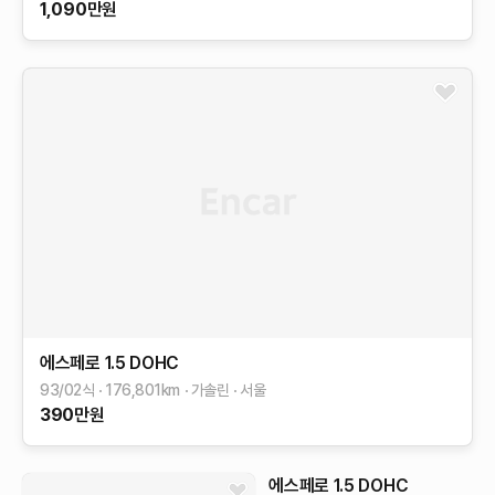
1,090
만원
에스페로
1.5 DOHC
93/02식
176,801
km
가솔린
서울
390
만원
에스페로
1.5 DOHC