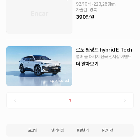
92/10식
223,289
km
가솔린
경북
390
만원
르노 필랑트 hybrid E-Tech​
썸머 쿨 패키지 전국 전시장 이벤트
더 알아보기
sponsored
1
로그인
엔카지점
클린엔카
PC버전