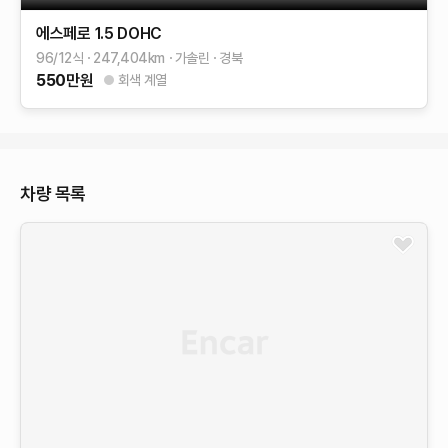
에스페로
1.5 DOHC
96/12식
247,404
km
가솔린
경북
550
만원
회색 계열
차량 목록