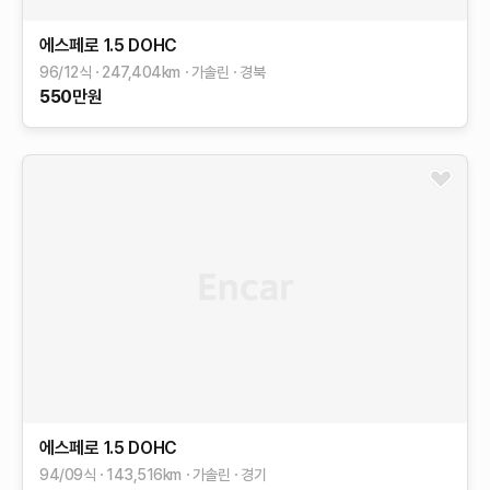
에스페로
1.5 DOHC
96/12식
247,404
km
가솔린
경북
550
만원
에스페로
1.5 DOHC
94/09식
143,516
km
가솔린
경기