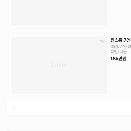
윈스톰
7인
08/07식
2
디젤
서울
185
만원