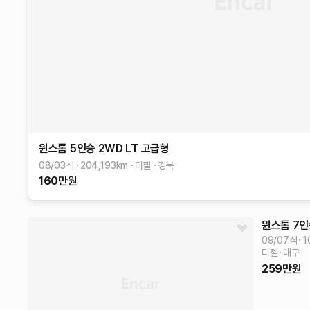
윈스톰
5인승 2WD LT
고급형
08/03식
204,193
km
디젤
경북
160
만원
윈스톰
7인
09/07식
1
디젤
대구
259
만원