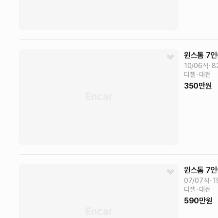
윈스톰
7인
10/06식
8
디젤
대전
350
만원
윈스톰
7인
07/07식
1
디젤
대전
590
만원