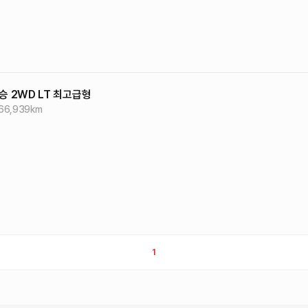
승 2WD LT
최고급형
66,939
km
1