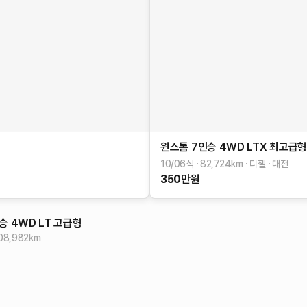
윈스톰
7인승 4WD LTX
최고급
10/06식
82,724
km
디젤
대전
350
만원
승 4WD LT
고급형
08,982
km