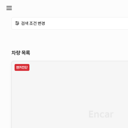
확
검색 조건 변경
장
메
차량 목록
뉴
열
기