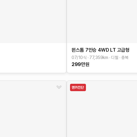
윈스톰
7인승 4WD LT
고급형
07/10식
77,359
km
디젤
충북
299
만원