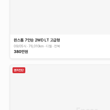
윈스톰
7인승 2WD LT
고급형
09/05식
76,010
km
디젤
전북
380
만원