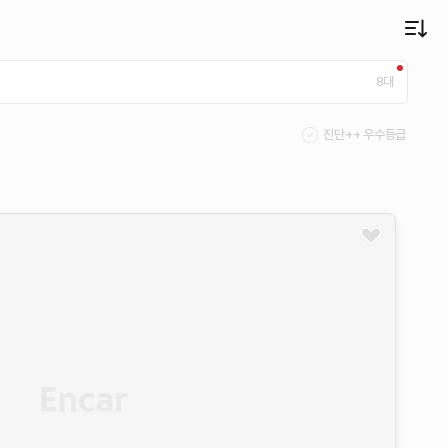
8
대
진단++ 우수등급