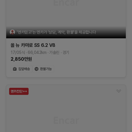
'엔카믿고'는 엔카가 '상담, 계약, 환불'을 제공합니다
올 뉴 카마로
SS 6.2 V8
17/05식
66,042
km
가솔린
경기
2,850
만원