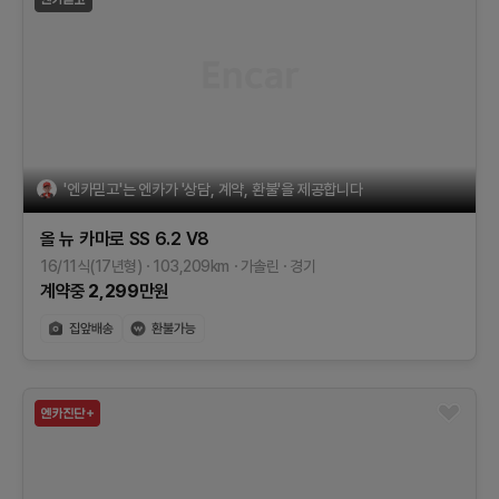
'엔카믿고'는 엔카가 '상담, 계약, 환불'을 제공합니다
올 뉴 카마로
SS 6.2 V8
16/11식(17년형)
103,209
km
가솔린
경기
계약중
2,299
만원