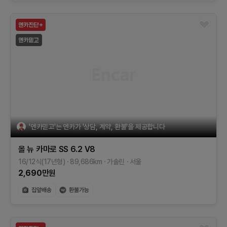
'엔카믿고'는 엔카가 '상담, 계약, 환불'을 제공합니다
올 뉴 카마로
SS 6.2 V8
16/12식(17년형)
89,686
km
가솔린
서울
2,690
만원