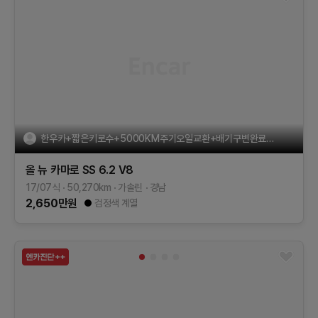
한우카+짧은키로수+5000KM주기오일교환+배기구변완료+경정비완료
올 뉴 카마로
SS 6.2 V8
17/07식
50,270
km
가솔린
경남
2,650
만원
검정색 계열