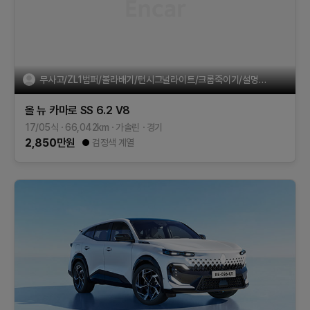
무사고/ZL1범퍼/볼라배기/턴시그널라이트/크롬죽이기/설명글참조
올 뉴 카마로
SS 6.2 V8
17/05식
66,042
km
가솔린
경기
2,850
만원
검정색 계열