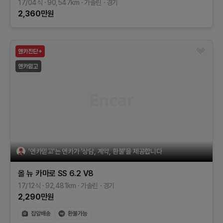
17/04식
90,547
km
가솔린
경기
2,360
만원
'엔카믿고'는 엔카가 '상담, 계약, 환불'을 제공합니다
올 뉴 카마로
SS 6.2 V8
17/12식
92,481
km
가솔린
경기
2,290
만원