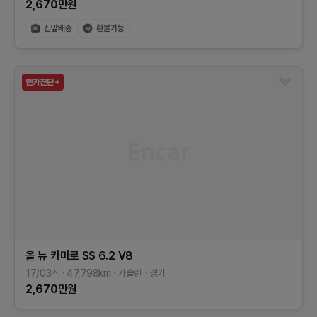
2,670
만원
올 뉴 카마로
SS 6.2 V8
17/03식
47,798
km
가솔린
경기
2,670
만원