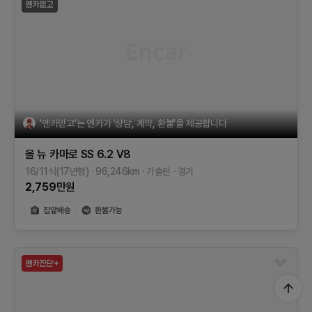
'엔카믿고'는 엔카가 '상담, 계약, 환불'을 제공합니다
올 뉴 카마로
SS 6.2 V8
16/11식(17년형)
96,246
km
가솔린
경기
2,759
만원