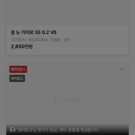
올 뉴 카마로
SS 6.2 V8
17/05식
66,042
km
가솔린
경기
2,850
만원
'엔카믿고'는 엔카가 '상담, 계약, 환불'을 제공합니다