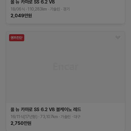
올 뉴 카마로
SS 6.2 V8
18/06식
110,283
km
가솔린
경기
2,049
만원
올 뉴 카마로
SS 6.2 V8 볼케이노 레드
16/11식(17년형)
73,107
km
가솔린
대구
2,750
만원