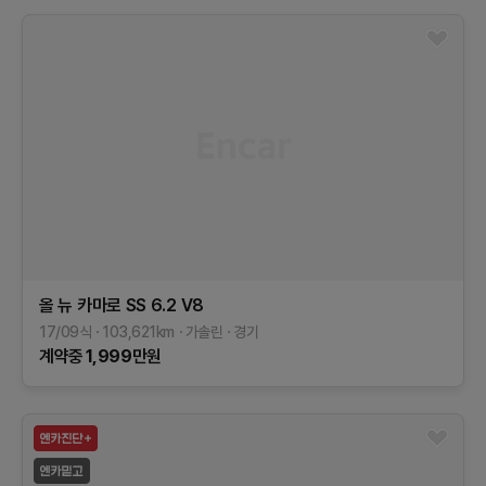
올 뉴 카마로
SS 6.2 V8
17/09식
103,621
km
가솔린
경기
계약중
1,999
만원