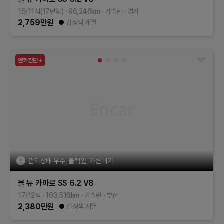
16/11식(17년형)
96,246
km
가솔린
경기
2,759
만원
검정색 계열
관리상태 우수, 블랙휠, 가변배기
올 뉴 카마로
SS 6.2 V8
17/12식
103,516
km
가솔린
부산
2,380
만원
검정색 계열