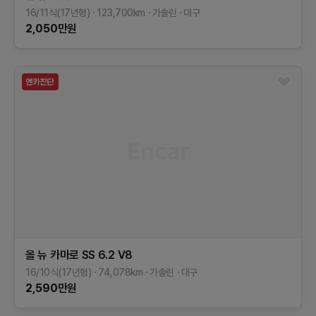
16/11식(17년형)
123,700
km
가솔린
대구
2,050
만원
올 뉴 카마로
SS 6.2 V8
16/10식(17년형)
74,078
km
가솔린
대구
2,590
만원