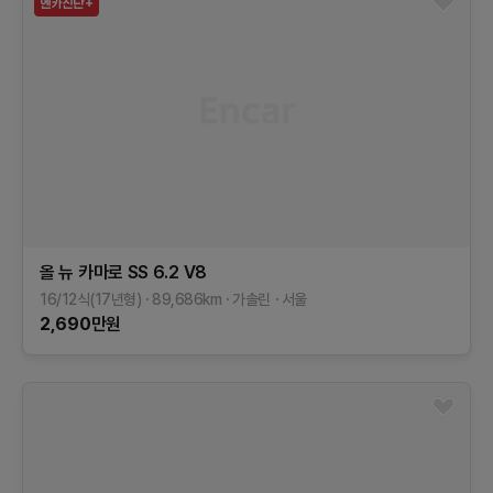
올 뉴 카마로
SS 6.2 V8
16/12식(17년형)
89,686
km
가솔린
서울
2,690
만원