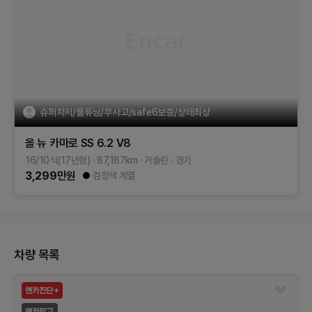
슈퍼차저/풀튜닝/무사고/safe6보증/상태최상
올 뉴 카마로
SS 6.2 V8
16/10식(17년형)
87,187
km
가솔린
경기
3,299
만원
검정색 계열
차량 목록