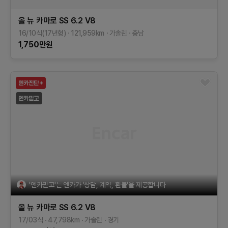
올 뉴 카마로
SS 6.2 V8
16/10식(17년형)
121,959
km
가솔린
충남
1,750
만원
'엔카믿고'는 엔카가 '상담, 계약, 환불'을 제공합니다
올 뉴 카마로
SS 6.2 V8
17/03식
47,798
km
가솔린
경기