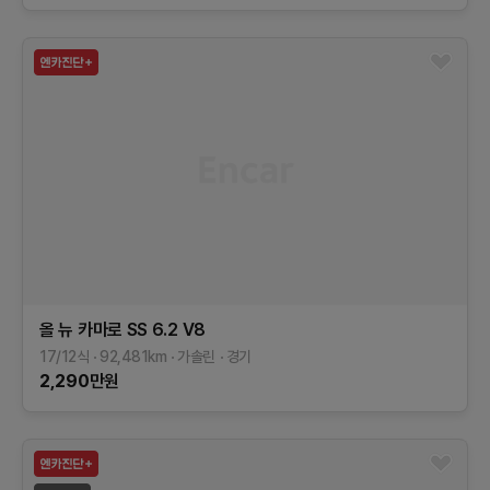
올 뉴 카마로
SS 6.2 V8
17/12식
92,481
km
가솔린
경기
2,290
만원