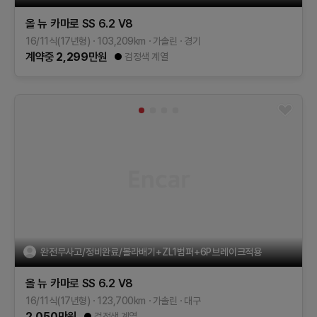
올 뉴 카마로
SS 6.2 V8
16/11식(17년형)
103,209
km
가솔린
경기
계약중
2,299
만원
검정색 계열
완전무사고/정비완료/볼라배기+ZL1범퍼+6P브레이크적용
올 뉴 카마로
SS 6.2 V8
16/11식(17년형)
123,700
km
가솔린
대구
2,050
만원
검정색 계열