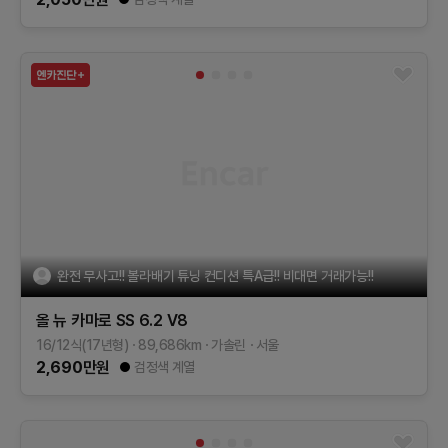
완전 무사고!! 볼라배기 튜닝 컨디션 특A급!! 비대면 거래가능!!
올 뉴 카마로
SS 6.2 V8
16/12식(17년형)
89,686
km
가솔린
서울
2,690
만원
검정색 계열