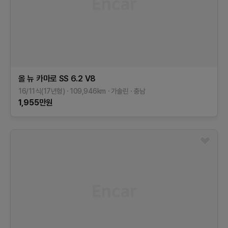
올 뉴 카마로
SS 6.2 V8
16/11식(17년형)
109,946
km
가솔린
충남
1,955
만원