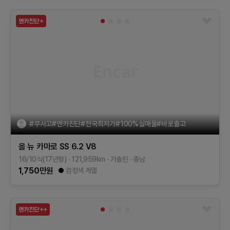
#무사고#엔카진단#전국최저가#100%실매물#바로출고
올 뉴 카마로
SS 6.2 V8
16/10식(17년형)
121,959
km
가솔린
충남
1,750
만원
검정색 계열