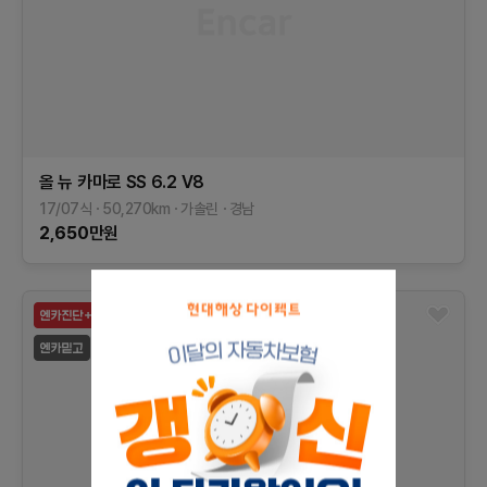
올 뉴 카마로
SS 6.2 V8
17/07식
50,270
km
가솔린
경남
2,650
만원