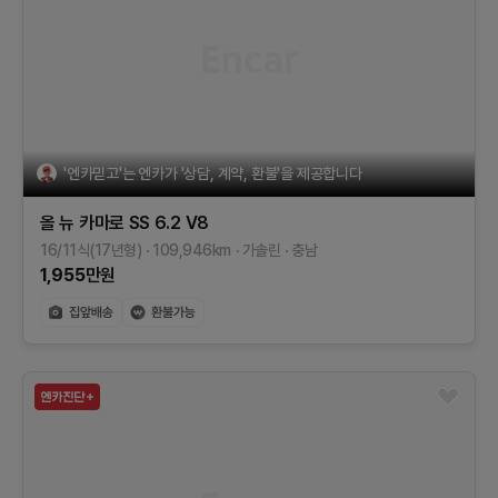
'엔카믿고'는 엔카가 '상담, 계약, 환불'을 제공합니다
올 뉴 카마로
SS 6.2 V8
16/11식(17년형)
109,946
km
가솔린
충남
1,955
만원