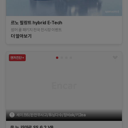
sponsored
르노 필랑트 hybrid E-Tech​
썸머 쿨 패키지 전국 전시장 이벤트
더 알아보기
세이프6/완전무사고/튜닝다수/정비ok/키2ea
올 뉴 카마로
SS 6.2 V8