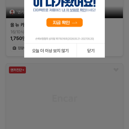
'엔카믿고'는 엔카가 '상담, 계약, 환불'을 제공합니다
올 뉴 카마로
SS 6.2 V8
16/10식(17년형)
121,959
km
가솔린
충남
1,750
만원
오늘 더 이상 보지 않기
닫기