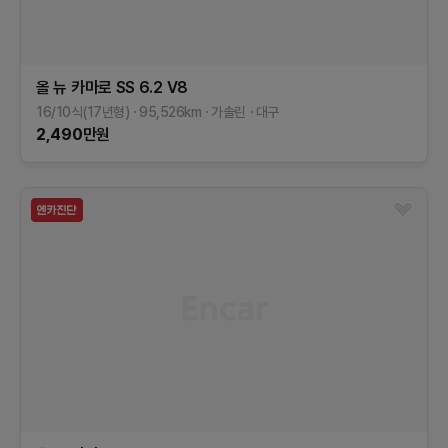
올 뉴 카마로
SS 6.2 V8
16/10식(17년형)
95,526
km
가솔린
대구
2,490
만원