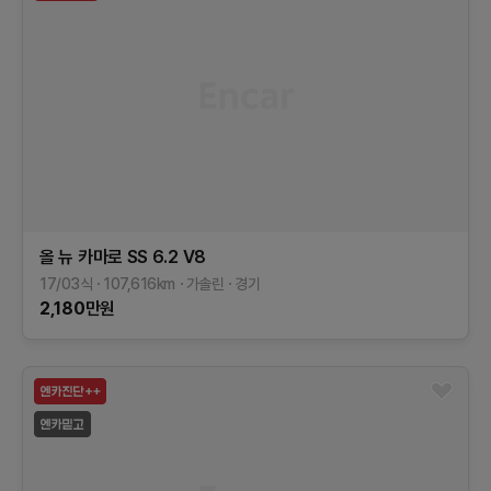
올 뉴 카마로
SS 6.2 V8
17/03식
107,616
km
가솔린
경기
2,180
만원