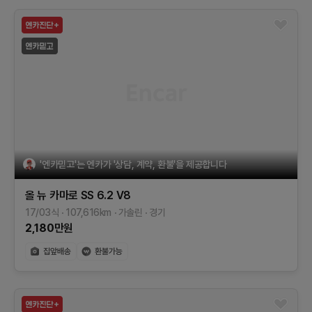
'엔카믿고'는 엔카가 '상담, 계약, 환불'을 제공합니다
올 뉴 카마로
SS 6.2 V8
17/03식
107,616
km
가솔린
경기
2,180
만원