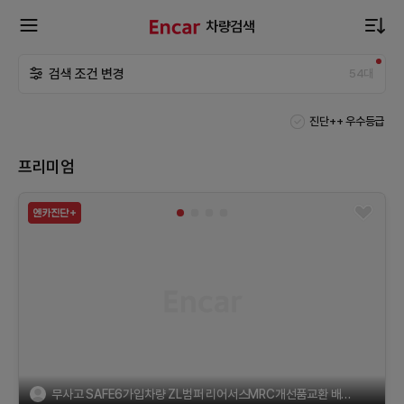
차량검색
확
검색 조건 변경
54
대
장
진단++ 우수등급
메
프리미엄
뉴
열
기
무사고 SAFE6가입차량 ZL범퍼 리어서스MRC개선품교환 배기구변완