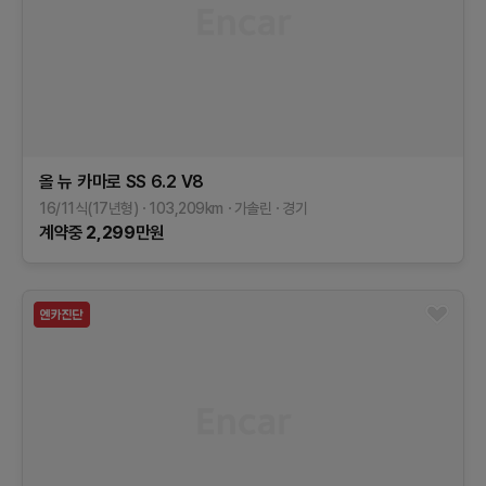
올 뉴 카마로
SS 6.2 V8
16/11식(17년형)
103,209
km
가솔린
경기
계약중
2,299
만원