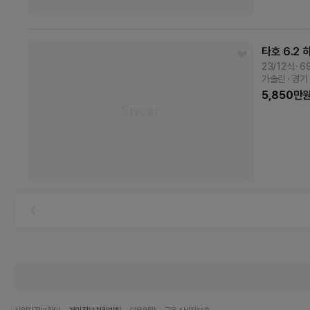
타호
6.2
23/12식
6
가솔린
경기
5,850
만