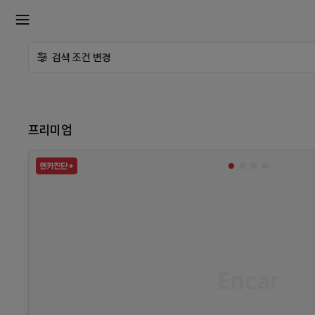
확
검색 조건 변경
장
메
프리미엄
뉴
열
기