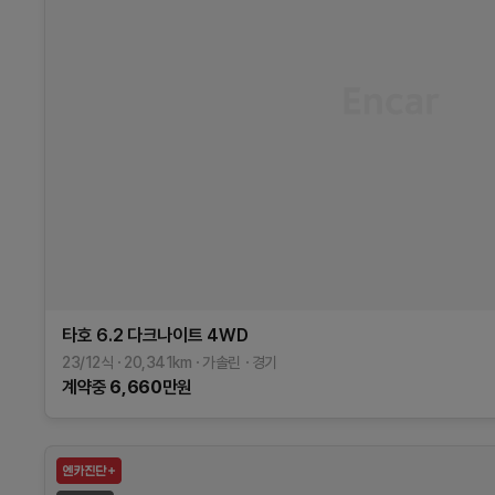
타호
6.2 다크나이트 4WD
23/12식
20,341
km
가솔린
경기
계약중
6,660
만원