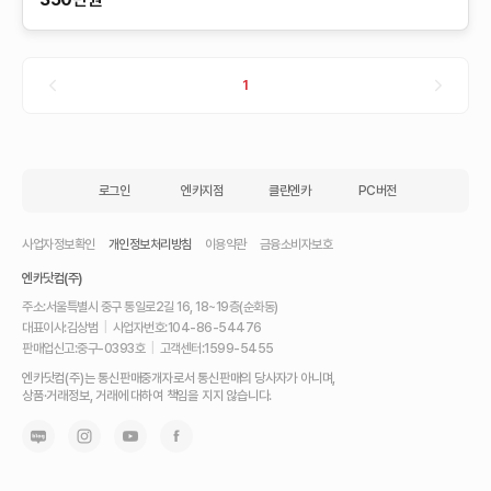
1
로그인
엔카지점
클린엔카
PC버전
사업자정보확인
개인정보처리방침
이용약관
금융소비자보호
엔카닷컴(주)
주소:
서울특별시 중구 통일로2길 16, 18~19층(순화동)
대표이사:
김상범
|
사업자번호:
104-86-54476
판매업신고:
중구-0393호
|
고객센터:
1599-5455
내
엔카닷컴(주)는 통신판매중개자로서 통신판매의 당사자가 아니며,
차
상품·거래정보, 거래에 대하여 책임을 지지 않습니다.
를
최
고
가
에
팔