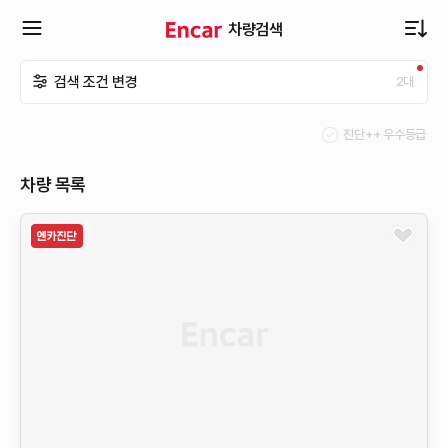
차량검색
확
검색 조건 변경
2
대
장
진단++ 우수등급
메
차량 목록
뉴
열
기