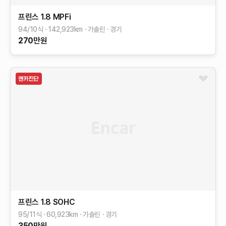
프린스
1.8 MPFi
94/10식
142,923
km
가솔린
경기
270
만원
프린스
1.8 SOHC
95/11식
60,923
km
가솔린
경기
350
만원