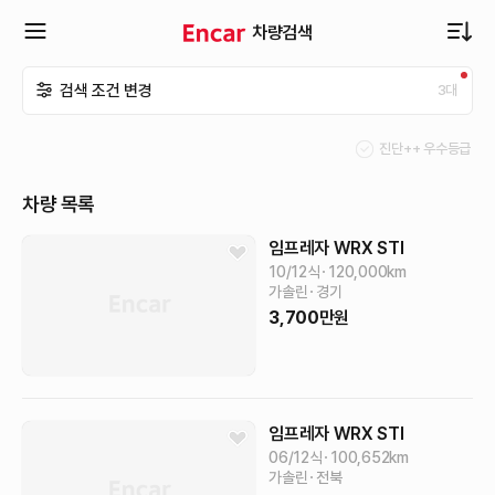
차량검색
확
검색 조건 변경
3
대
장
진단++ 우수등급
메
차량 목록
뉴
임프레자
WRX STI
10/12식
120,000
km
가솔린
경기
열
3,700
만원
기
임프레자
WRX STI
06/12식
100,652
km
가솔린
전북