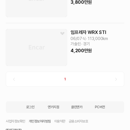
3,800
만원
임프레자
WRX STI
06/07식
113,000
km
가솔린
경기
4,200
만원
1
로그인
엔카지점
클린엔카
PC버전
사업자정보확인
개인정보처리방침
이용약관
금융소비자보호