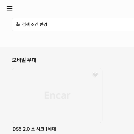
확
검색 조건 변경
장
메
모바일 우대
뉴
열
기
DS5
2.0 소 시크
1세대