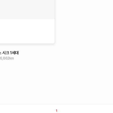
 소 시크
1세대
6,862
km
1