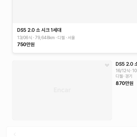
DS5
2.0 소 시크
1세대
13/06식
79,648
km
디젤
서울
750
만원
DS5
2.0
16/12식
10
디젤
경기
870
만원