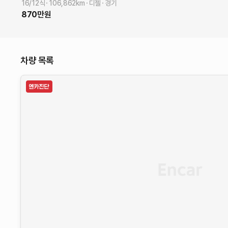
16/12식
106,862
km
디젤
경기
870
만원
차량 목록